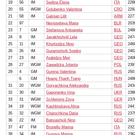
19
56
IM
Sedina Elena
ITA
228
20
55
WGM
Golubenko Valentina
CRO
229
21
58
IM
Galojan Lilit
ARM
227
22
97
Nevioselaya Maria
BLR
203
23
7
GM
Stefanova Antoaneta
BUL
248
24
9
IM
Javakhishvili Lela
GEO
247
25
11
IM
Khurtsidze Nino
GEO
246
26
26
IM
Guramishvili Sopiko
GEO
240
27
23
IM
Arabidze Meri
GEO
240
28
27
WGM
Zawadzka Jolanta
POL
239
29
4
GM
Gunina Valentina
RUS
250
6
GM
Hoang Thanh Trang
HUN
249
31
20
WGM
Goryachkina Aleksandra
RUS
243
32
30
IM
Gaponenko Inna
UKR
238
33
31
WGM
Schleining Zoya
GER
237
34
19
WGM
Kashlinskaya Alina
RUS
244
35
32
WGM
Charochkina Daria
RUS
237
36
22
IM
Batsiashvili Nino
GEO
241
37
47
FM
Brunello Marina
ITA
232
38
34
IM
Guseva Marina
RUS
236