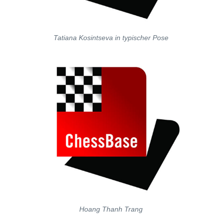
Tatiana Kosintseva in typischer Pose
Hoang Thanh Trang