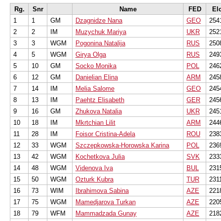
Rg.
Snr
Name
FED
El
1
1
GM
Dzagnidze Nana
GEO
254
2
2
IM
Muzychuk Mariya
UKR
252
3
3
WGM
Pogonina Natalija
RUS
250
4
5
WGM
Girya Olga
RUS
249
5
10
GM
Socko Monika
POL
246
6
12
GM
Danielian Elina
ARM
245
7
14
IM
Melia Salome
GEO
245
8
13
IM
Paehtz Elisabeth
GER
245
9
16
GM
Zhukova Natalia
UKR
245
10
18
IM
Mkrtchian Lilit
ARM
244
11
28
IM
Foisor Cristina-Adela
ROU
238
12
33
WGM
Szczepkowska-Horowska Karina
POL
236
13
42
WGM
Kochetkova Julia
SVK
233
14
48
WGM
Videnova Iva
BUL
231
15
50
WGM
Ozturk Kubra
TUR
231
16
73
WIM
Ibrahimova Sabina
AZE
221
17
75
WGM
Mamedjarova Turkan
AZE
220
18
79
WFM
Mammadzada Gunay
AZE
218