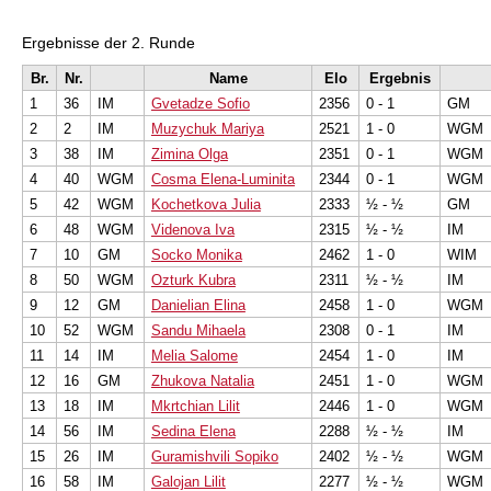
Ergebnisse der 2. Runde
Br.
Nr.
Name
Elo
Ergebnis
1
36
IM
Gvetadze Sofio
2356
0 - 1
GM
2
2
IM
Muzychuk Mariya
2521
1 - 0
WGM
3
38
IM
Zimina Olga
2351
0 - 1
WGM
4
40
WGM
Cosma Elena-Luminita
2344
0 - 1
WGM
5
42
WGM
Kochetkova Julia
2333
½ - ½
GM
6
48
WGM
Videnova Iva
2315
½ - ½
IM
7
10
GM
Socko Monika
2462
1 - 0
WIM
8
50
WGM
Ozturk Kubra
2311
½ - ½
IM
9
12
GM
Danielian Elina
2458
1 - 0
WGM
10
52
WGM
Sandu Mihaela
2308
0 - 1
IM
11
14
IM
Melia Salome
2454
1 - 0
IM
12
16
GM
Zhukova Natalia
2451
1 - 0
WGM
13
18
IM
Mkrtchian Lilit
2446
1 - 0
WGM
14
56
IM
Sedina Elena
2288
½ - ½
IM
15
26
IM
Guramishvili Sopiko
2402
½ - ½
WGM
16
58
IM
Galojan Lilit
2277
½ - ½
WGM