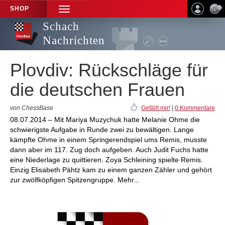
SHOP
TOGGLE
NAVIGATION
Schach
Nachrichten
Plovdiv: Rückschläge für
die deutschen Frauen
von ChessBase
Gefällt mir!
|
0 Kommentare
08.07.2014 – Mit Mariya Muzychuk hatte Melanie Ohme die
schwierigste Aufgabe in Runde zwei zu bewältigen. Lange
kämpfte Ohme in einem Springerendspiel ums Remis, musste
dann aber im 117. Zug doch aufgeben. Auch Judit Fuchs hatte
eine Niederlage zu quittieren. Zoya Schleining spielte Remis.
Einzig Elisabeth Pähtz kam zu einem ganzen Zähler und gehört
zur zwölfköpfigen Spitzengruppe. Mehr...