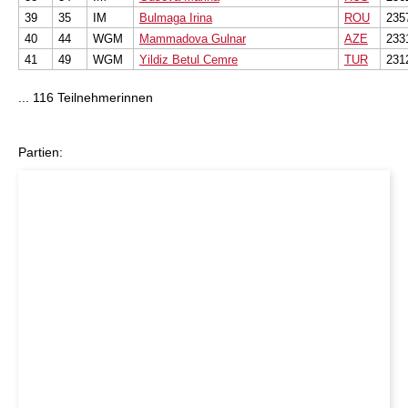
39
35
IM
Bulmaga Irina
ROU
235
40
44
WGM
Mammadova Gulnar
AZE
233
41
49
WGM
Yildiz Betul Cemre
TUR
231
... 116 Teilnehmerinnen
Partien: