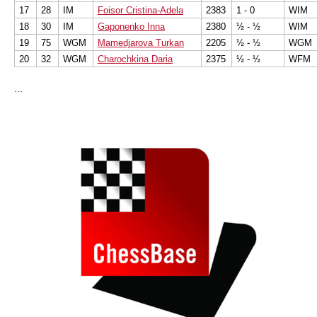
17
28
IM
Foisor Cristina-Adela
2383
1 - 0
WIM
18
30
IM
Gaponenko Inna
2380
½ - ½
WIM
19
75
WGM
Mamedjarova Turkan
2205
½ - ½
WGM
20
32
WGM
Charochkina Daria
2375
½ - ½
WFM
...