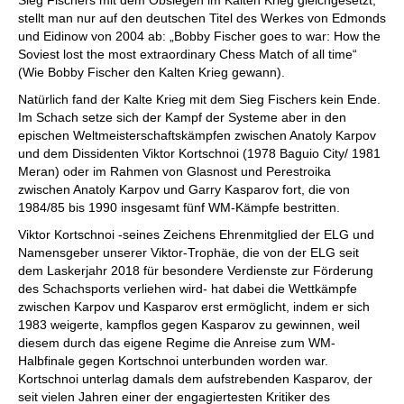
Sieg Fischers mit dem Obsiegen im Kalten Krieg gleichgesetzt,
stellt man nur auf den deutschen Titel des Werkes von Edmonds
und Eidinow von 2004 ab: „Bobby Fischer goes to war: How the
Soviest lost the most extraordinary Chess Match of all time“
(Wie Bobby Fischer den Kalten Krieg gewann).
Natürlich fand der Kalte Krieg mit dem Sieg Fischers kein Ende.
Im Schach setze sich der Kampf der Systeme aber in den
epischen Weltmeisterschaftskämpfen zwischen Anatoly Karpov
und dem Dissidenten Viktor Kortschnoi (1978 Baguio City/ 1981
Meran) oder im Rahmen von Glasnost und Perestroika
zwischen Anatoly Karpov und Garry Kasparov fort, die von
1984/85 bis 1990 insgesamt fünf WM-Kämpfe bestritten.
Viktor Kortschnoi -seines Zeichens Ehrenmitglied der ELG und
Namensgeber unserer Viktor-Trophäe, die von der ELG seit
dem Laskerjahr 2018 für besondere Verdienste zur Förderung
des Schachsports verliehen wird- hat dabei die Wettkämpfe
zwischen Karpov und Kasparov erst ermöglicht, indem er sich
1983 weigerte, kampflos gegen Kasparov zu gewinnen, weil
diesem durch das eigene Regime die Anreise zum WM-
Halbfinale gegen Kortschnoi unterbunden worden war.
Kortschnoi unterlag damals dem aufstrebenden Kasparov, der
seit vielen Jahren einer der engagiertesten Kritiker des