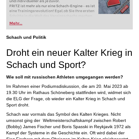
und individueller als je zuvor.
FRITZ ist mehr als nur eine Schach-Engine – es ist
eine Trainingsrevolution! Egal, ob Sie Ihre ersten
Schritte in die Welt des Vereinsschachs machen
oder bereits auf Turnierniveau spielen: Mit
Mehr...
FRITZ trainieren Sie effizienter, intelligenter und
individueller als je zuvor.
Schach und Politik
Droht ein neuer Kalter Krieg in
Schach und Sport?
Wie soll mit russischen Athleten umgegangen werden?
Im Rahmen einer Podiumsdiskussion, die am 20. Mai 2023 ab
19.30 Uhr im Rathaus Schöneberg stattfinden wird, widmet sich
die ELG der Frage, ob wieder ein Kalter Krieg in Schach und
Sport droht.
Schach war vormals das Symbol des Kalten Krieges. Nicht
umsonst ging der Weltmeisterschaftskampf zwischen Robert
(Bobby) James Fischer und Boris Spasski in Reykjavik 1972 als
Kampf der Systeme in die Geschichte ein. Oft wird dabei der