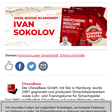
Themen:
Emanuel Lasker Gesellschaft
,
Schach und Politik
ChessBase
Die ChessBase GmbH, mit Sitz in Hamburg, wurde
1987 gegründet und produziert Schachdatenbanken
sowie Lehr- und Trainingskurse für Schachspieler.
Seit 1997 veröffentlich ChessBase auf seiner Webseite aktuelle
Nachrichten aus der Schachwelt. ChessBase News erscheint
inzwischen in vier Sprachen und gilt weltweit als wichtigste
Wir verwenden Cookies und vergleichbare Technologien, um bestimmte Funktionen
zur Verfügung zu stellen, die Nutzererfahrungen zu verbessern und interessengerechte
Schachnachrichtenseite.