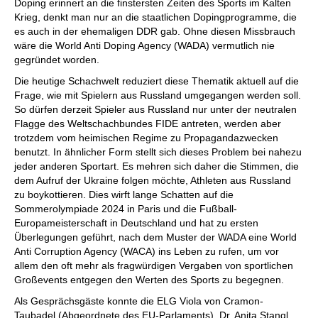
Doping erinnert an die finstersten Zeiten des Sports im Kalten
Krieg, denkt man nur an die staatlichen Dopingprogramme, die
es auch in der ehemaligen DDR gab. Ohne diesen Missbrauch
wäre die World Anti Doping Agency (WADA) vermutlich nie
gegründet worden.
Die heutige Schachwelt reduziert diese Thematik aktuell auf die
Frage, wie mit Spielern aus Russland umgegangen werden soll.
So dürfen derzeit Spieler aus Russland nur unter der neutralen
Flagge des Weltschachbundes FIDE antreten, werden aber
trotzdem vom heimischen Regime zu Propagandazwecken
benutzt. In ähnlicher Form stellt sich dieses Problem bei nahezu
jeder anderen Sportart. Es mehren sich daher die Stimmen, die
dem Aufruf der Ukraine folgen möchte, Athleten aus Russland
zu boykottieren. Dies wirft lange Schatten auf die
Sommerolympiade 2024 in Paris und die Fußball-
Europameisterschaft in Deutschland und hat zu ersten
Überlegungen geführt, nach dem Muster der WADA eine World
Anti Corruption Agency (WACA) ins Leben zu rufen, um vor
allem den oft mehr als fragwürdigen Vergaben von sportlichen
Großevents entgegen den Werten des Sports zu begegnen.
Als Gesprächsgäste konnte die ELG Viola von Cramon-
Taubadel (Abgeordnete des EU-Parlaments), Dr. Anita Stangl