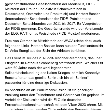
(geschäftsführende Gesellschafterin der MedienLB, FIDE-
Meisterin der Frauen und aktiv in Schachvereinen in
Deutschland, Österreich und Frankreich) und Herbert Bastian
(Internationaler Schachmeister der FIDE, Präsident des
Deutschen Schachbundes von 2011 bis 2017, Ex-Vizepräsident
der FIDE) gewinnen. Die Gesprächsrunde wird der Vorsitzende
der ELG, RA Thomas Weischede (FIDE-Meister) moderieren.
Frau von Cramon ist Mitinitiatorin der WACA (siehe dazu auch
folgenden Link). Herbert Bastian kann aus der Funktionärssicht,
Dr. Anita Stangl aus der Sicht der Athleten berichten.
Das Event ist Teil des 2. Rudolf-Teschner-Memorials, das über
Pfingsten im Rathaus Schöneberg stattfinden wird. Welcher Ort
wäre 60 Jahre nach der wohl legendärsten
Solidaritätsbekundung des Kalten Krieges, nämlich Kennedys
Botschafter an das geteilte Berlin „Ich bin ein Berliner“
passender für eine derartige Diskussion.
Im Anschluss an die Podiumsdiskussion ist ein geselliger
Ausklang unter den Teilnehmern und Gästen vor Ort geplant. Im
Vorfeld der Diskussion wird die ELG die deutsche
Fernschachnationalmannschaft mit dem Viktor 2023 ehren. Mit
zahlreichen internationalen Titeln gehört das Fernschachteam