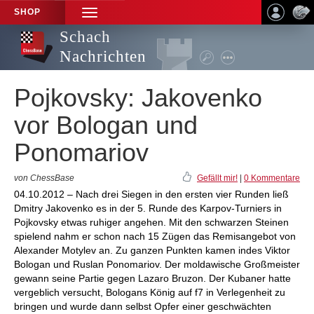
SHOP
TOGGLE
NAVIGATION
Schach
Nachrichten
Pojkovsky: Jakovenko
vor Bologan und
Ponomariov
von ChessBase
Gefällt mir!
|
0 Kommentare
04.10.2012 – Nach drei Siegen in den ersten vier Runden ließ
Dmitry Jakovenko es in der 5. Runde des Karpov-Turniers in
Pojkovsky etwas ruhiger angehen. Mit den schwarzen Steinen
spielend nahm er schon nach 15 Zügen das Remisangebot von
Alexander Motylev an. Zu ganzen Punkten kamen indes Viktor
Bologan und Ruslan Ponomariov. Der moldawische Großmeister
gewann seine Partie gegen Lazaro Bruzon. Der Kubaner hatte
vergeblich versucht, Bologans König auf f7 in Verlegenheit zu
bringen und wurde dann selbst Opfer einer geschwächten