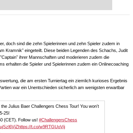
eits auf Turnierniveau spielen: Mit
 intelligenter und individueller als je
rnier, doch sind die zehn Spielerinnen und zehn Spieler zudem in
m Kramnik" eingeteilt. Diese beiden Legenden des Schachs, Judit
s "Captain" ihrer Mannschaften und moderieren zudem die
eams erhalten die Spieler und Spielerinnen zudem ein Onlinecoaching
swertung, die am ersten Turniertag ein ziemlich kurioses Ergebnis
 Partien war ein Unentschieden sicherlich am wenigsten erwartbar
f the Julius Baer Challengers Chess Tour! You won't
25-25!
50 (CET). Follow us!
#ChallengersChess
/iujSzl6VjZ
https://t.co/w9RTGUoVij