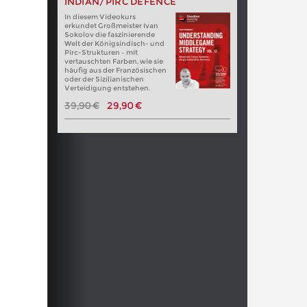
INDIAN/PIRC DEFENCE
In diesem Videokurs
erkundet Großmeister Ivan
Sokolov die faszinierende
Welt der Königsindisch- und
Pirc-Strukturen – mit
vertauschten Farben, wie sie
häufig aus der Französischen
oder der Sizilianischen
Verteidigung entstehen.
39,90 €
29,90 €