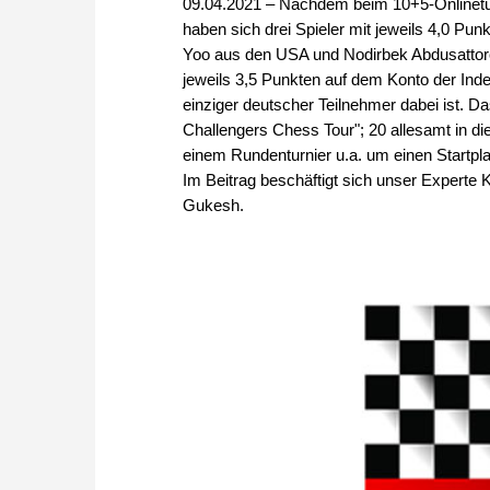
09.04.2021 – Nachdem beim 10+5-Onlineturn
haben sich drei Spieler mit jeweils 4,0 Pu
Yoo aus den USA und Nodirbek Abdusattoro
jeweils 3,5 Punkten auf dem Konto der Inde
einziger deutscher Teilnehmer dabei ist. Da
Challengers Chess Tour"; 20 allesamt in di
einem Rundenturnier u.a. um einen Startpl
Im Beitrag beschäftigt sich unser Experte 
Gukesh.