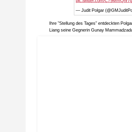
pic.twitter.com/C79MmQnr7
— Judit Polgar (@GMJuditPo
Ihre "Stellung des Tages" entdeckten Polg
Liang seine Gegnerin Gunay Mammadzada (