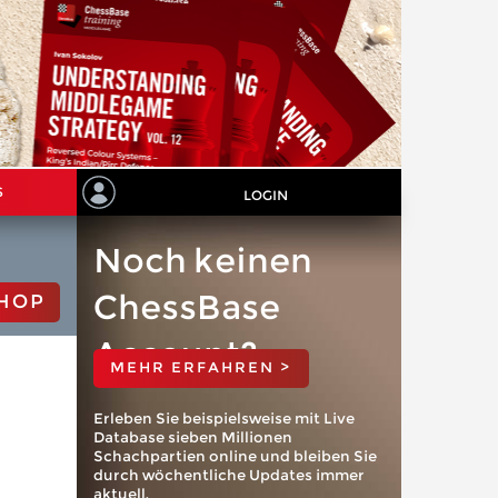
S
LOGIN
Noch keinen
ChessBase
HOP
Account?
MEHR ERFAHREN >
Erleben Sie beispielsweise mit Live
Database sieben Millionen
Schachpartien online und bleiben Sie
durch wöchentliche Updates immer
aktuell.