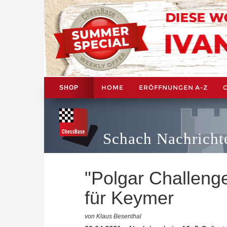
HOME
ERÖFFNUNGEN A-Z
SHOP
Schach Nachricht
"Polgar Challenge"
für Keymer
von Klaus Besenthal