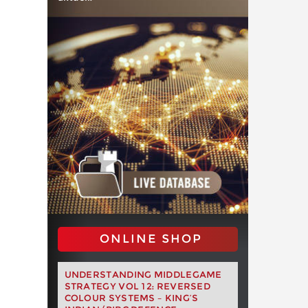
ONLINE SHOP
UNDERSTANDING MIDDLEGAME
STRATEGY VOL 12: REVERSED
COLOUR SYSTEMS – KING’S