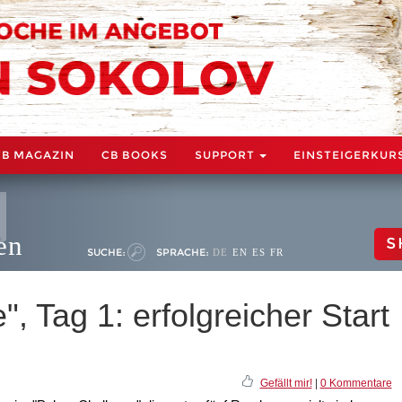
CB MAGAZIN
CB BOOKS
SUPPORT
EINSTEIGERKUR
en
S
SUCHE:
SPRACHE:
DE
EN
ES
FR
, Tag 1: erfolgreicher Start
Gefällt mir!
|
0 Kommentare