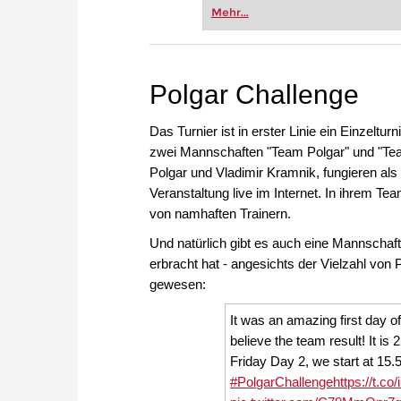
Vereinsschachs machen oder ber
Mehr...
FRITZ trainieren Sie effizienter,
zuvor.
Polgar Challenge
Das Turnier ist in erster Linie ein Einzeltu
zwei Mannschaften "Team Polgar" und "Tea
Polgar und Vladimir Kramnik, fungieren al
Veranstaltung live im Internet. In ihrem T
von namhaften Trainern.
Und natürlich gibt es auch eine Mannschaft
erbracht hat - angesichts der Vielzahl von
gewesen:
It was an amazing first day o
believe the team result! It is 
Friday Day 2, we start at 15.
#PolgarChallenge
https://t.co