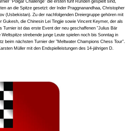
ier "Polgar Challenge" die ersten fünf Runden gespielt sind,
nkten an die Spitze gesetzt: der Inder Praggnanandhaa, Christopher
v (Usbekistan). Zu der nachfolgenden Dreiergruppe gehören mit
r Gukesh, die Chinesin Lei Tingjie sowie Vincent Keymer, der als
s Turnier ist das erste Event der neu geschaffenen "Julius Bär
e Weltspitze strebende junge Leute spielen noch bis Sonntag in
atz beim nächsten Turnier der "Meltwater Champions Chess Tour".
Karsten Müller mit den Endspielleistungen des 14-jährigen D.