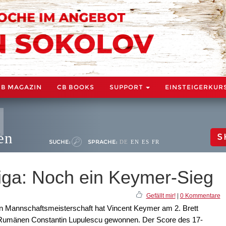
CB MAGAZIN
CB BOOKS
SUPPORT
EINSTEIGERKUR
en
S
SUCHE:
SPRACHE:
DE
EN
ES
FR
liga: Noch ein Keymer-Sieg
Gefällt mir!
|
0 Kommentare
en Mannschaftsmeisterschaft hat Vincent Keymer am 2. Brett
Rumänen Constantin Lupulescu gewonnen. Der Score des 17-