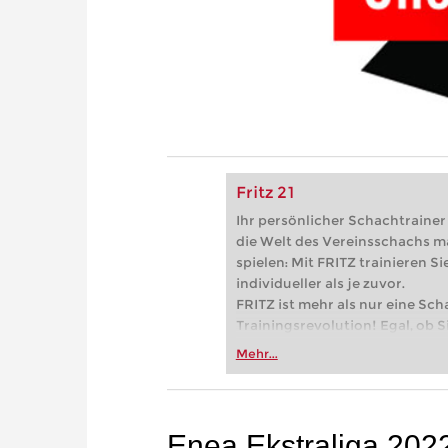
Fritz 21
Ihr persönlicher Schachtrainer -
die Welt des Vereinsschachs m
spielen: Mit FRITZ trainieren Sie
individueller als je zuvor.
FRITZ ist mehr als nur eine Sch
Trainingsrevolution! Egal, ob Si
Vereinsschachs machen oder ber
Mehr...
FRITZ trainieren Sie effizienter,
zuvor.
Enea Ekstraliga 202