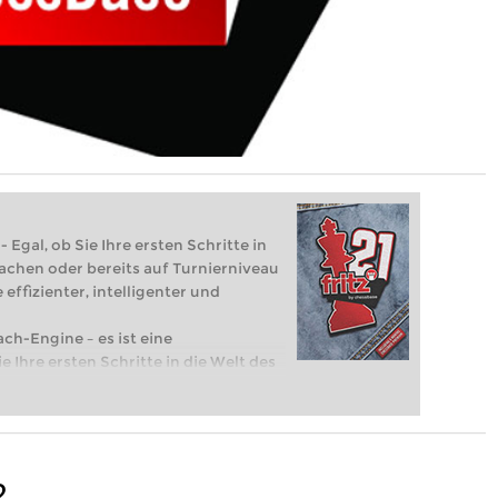
 Egal, ob Sie Ihre ersten Schritte in
achen oder bereits auf Turnierniveau
 effizienter, intelligenter und
ach-Engine – es ist eine
e Ihre ersten Schritte in die Welt des
eits auf Turnierniveau spielen: Mit
 intelligenter und individueller als je
2