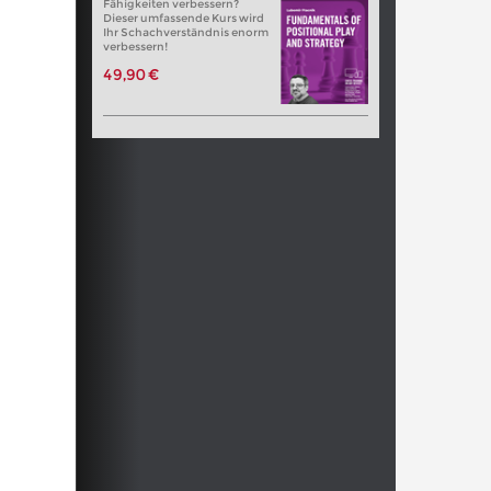
Fähigkeiten verbessern?
Dieser umfassende Kurs wird
Ihr Schachverständnis enorm
verbessern!
49,90 €