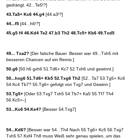
gedrängt. 42...Te5!?]
43.Ta5+ Kc6 44.g4
[44.a3!?]
44...f5
[44...h6!?]
45.g5 f4 46.Kd4 Te2 47.b3 Th2 48.Tc5+ Kb6 49.Txd5
49... Txa2?
[Der falsche Bauer. Besser war 49...Txh5 mit
besseren Chancen auf ein Remis.]
50.g6
[50.h6 gxh6 51.Td6+ Kc7 52.Txh6 und gewinnt.]
50...hxg6 51.Td6+ Kb5 52.Txg6 Th2
[52...Ta7 53.Tg5+ Kc6
54.Kc4 Tb7? 55.Tg6+ gefolgt von Txg7 und Gewinn.]
53.Tg5+
[Oder 53.Txg7 Txh5 54.Tb7+ Ka5 55.Tf7 Th4
56.Kc5+–]
53...Kc6 54.Ke4?
[Besser 54.Txg7]
54...Kd6?
[Besser war 54...Th4 Nach 55.Tg6+ Kc5 56.Txg7
Txh5 57.Kxf4 Th8 muss Weiß sehr genau spielen, um das