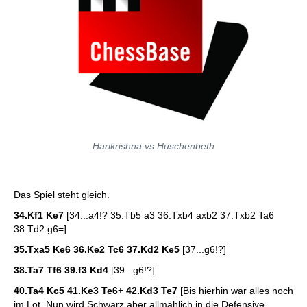
Harikrishna vs Huschenbeth
Das Spiel steht gleich.
34.Kf1 Ke7
[34...a4!? 35.Tb5 a3 36.Txb4 axb2 37.Txb2 Ta6
38.Td2 g6=]
35.Txa5 Ke6 36.Ke2 Tc6 37.Kd2 Ke5
[37...g6!?]
38.Ta7 Tf6 39.f3 Kd4
[39...g6!?]
40.Ta4 Kc5 41.Ke3 Te6+ 42.Kd3 Te7
[Bis hierhin war alles noch
im Lot. Nun wird Schwarz aber allmählich in die Defensive