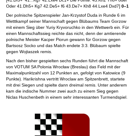
[41.Df5+ 41...Kg7 42.Lxe4 Dc1+ Die Pointe. 43.Kh2 Th8+ oder
Oder 41.Dh5+ Kg7 42.De5+ f6 43.De7+ Kh8 44.Lxe4 Dxd7]
0–1
Der polnische Spitzenspieler Jan-Krzystof Duda in Runde 6 im
Wetttkampf seiner Mannschaft gegen Blübaums Team Gorzow
mit einem Sieg über Yuriy Kryvoruchko in den Wettwerb ein. Für
einen Mannschaftssieg reichte das nicht, denn der amtierende
polnische Meister Kacper Piorun gewann für Gorzow gegen
Bartsosz Socko und das Match endete 3:3. Blübaum spielte
gegen Wojtaszek remis.
Nach den bisher gespielten sechs Runden führt die Mannschaft
von VOTUM SA Polonia Wrocław (Breslau) das Feld mit der
Maximalpunktzahl von 12 Punkten an, gefolgt von Katowice (9
Punkte). Harikrishna vertritt Wroclaw am Spitzenbrett, startete
mit drei Siegen und spielte dann dreimal remis. Unter anderem
kam die indische Nummer zwei auch zu einem Sieg gegen
Niclas Huschenbeth in einem sehr interessanten Turmendspiel.