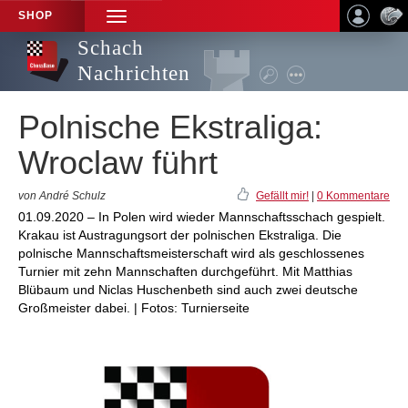
SHOP
TOGGLE
NAVIGATION
Schach
Nachrichten
Polnische Ekstraliga:
Wroclaw führt
von André Schulz
Gefällt mir!
|
0 Kommentare
01.09.2020 – In Polen wird wieder Mannschaftsschach gespielt.
Krakau ist Austragungsort der polnischen Ekstraliga. Die
polnische Mannschaftsmeisterschaft wird als geschlossenes
Turnier mit zehn Mannschaften durchgeführt. Mit Matthias
Blübaum und Niclas Huschenbeth sind auch zwei deutsche
Großmeister dabei. | Fotos: Turnierseite