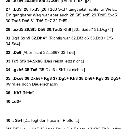
25...Sxe4 26.De5 Sf6 27.Sh4
[Droht T1d3–g3]
27...Ld5! 28.Txd5
[28.T1d3 Sxd7 taugt jetzt nichts für Weiß.;
Ein gangbarer Weg war aber auch 28.Sf5 exf5 29.Txd5 Sxd5
30.Txd5 Db6 31.Td6 Dc7 32.Dd5]
28...exd5 29.Sf5 Db6 30.Txd5 Kh8
[30...Sxd5? 31.Dxg7#]
31.Dg3 Sxh5 32.Dh4?
[Richtig war 32.Df3 g6 33.Dc3+ Df6
34.Sd4]
32...De6
[Aber nicht 32...Sf6? 33.Td6]
33.Tc5 Sf6 34.Sxh6
[Das reicht jetzt nicht.]
34...gxh6 35.Tc6
[35.Dxh6+ Sh7 ist nichts.]
35...Dxc6 36.Dxh6+ Kg8 37.Dg5+ Kh8 38.Dh6+ Kg8 39.Dg5+
[Wird es doch Dauerschach?]
39...Kh7
[Nein!]
40.Ld3+
40... Se4
[Da liegt der Hase im Pfeffer...]