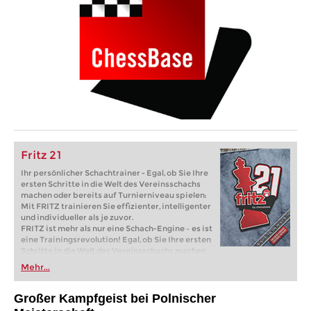
Fritz 21
Ihr persönlicher Schachtrainer - Egal, ob Sie Ihre
ersten Schritte in die Welt des Vereinsschachs
machen oder bereits auf Turnierniveau spielen:
Mit FRITZ trainieren Sie effizienter, intelligenter
und individueller als je zuvor.
FRITZ ist mehr als nur eine Schach-Engine – es ist
eine Trainingsrevolution! Egal, ob Sie Ihre ersten
Schritte in die Welt des Vereinsschachs machen
oder bereits auf Turnierniveau spielen: Mit
Mehr...
FRITZ trainieren Sie effizienter, intelligenter und
individueller als je zuvor.
Großer Kampf
geist bei Polnischer