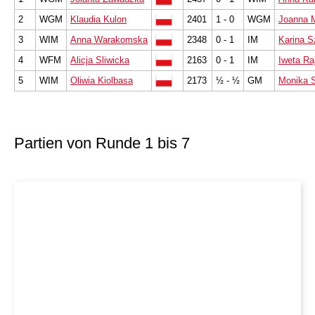
2
WGM
Klaudia Kulon
2401
1 - 0
WGM
Joanna 
3
WIM
Anna Warakomska
2348
0 - 1
IM
Karina 
4
WFM
Alicja Sliwicka
2163
0 - 1
IM
Iweta Raj
5
WIM
Oliwia Kiolbasa
2173
½ - ½
GM
Monika 
Partien von Runde 1 bis 7