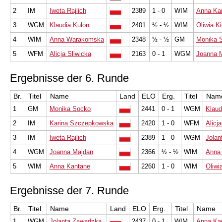
2
IM
Iweta Rajlich
2389
1 - 0
WIM
Anna Ka
3
WGM
Klaudia Kulon
2401
½ - ½
WIM
Oliwia K
4
WIM
Anna Warakomska
2348
½ - ½
GM
Monika 
5
WFM
Alicja Sliwicka
2163
0 - 1
WGM
Joanna 
Ergebnisse der 6. Runde
Br.
Titel
Name
Land
ELO
Erg.
Titel
Nam
1
GM
Monika Socko
2441
0 - 1
WGM
Klaud
2
IM
Karina Szczepkowska
2420
1 - 0
WFM
Alicj
3
IM
Iweta Rajlich
2389
1 - 0
WGM
Jolan
4
WGM
Joanna Majdan
2366
½ - ½
WIM
Anna
5
WIM
Anna Kantane
2260
1 - 0
WIM
Oliwi
Ergebnisse der 7. Runde
Br.
Titel
Name
Land
ELO
Erg.
Titel
Name
1
WGM
Jolanta Zawadzka
2437
0 - 1
WIM
Anna Ka