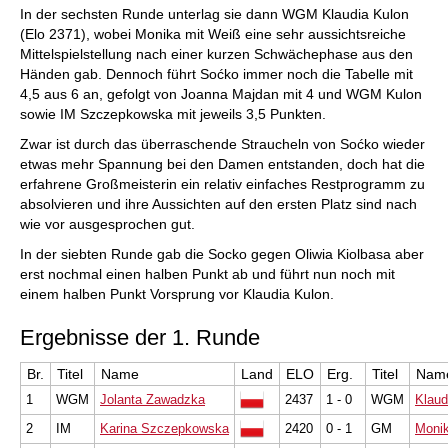
In der sechsten Runde unterlag sie dann WGM Klaudia Kulon
(Elo 2371), wobei Monika mit Weiß eine sehr aussichtsreiche
Mittelspielstellung nach einer kurzen Schwächephase aus den
Händen gab. Dennoch führt Soćko immer noch die Tabelle mit
4,5 aus 6 an, gefolgt von Joanna Majdan mit 4 und WGM Kulon
sowie IM Szczepkowska mit jeweils 3,5 Punkten.
Zwar ist durch das überraschende Straucheln von Soćko wieder
etwas mehr Spannung bei den Damen entstanden, doch hat die
erfahrene Großmeisterin ein relativ einfaches Restprogramm zu
absolvieren und ihre Aussichten auf den ersten Platz sind nach
wie vor ausgesprochen gut.
In der siebten Runde gab die Socko gegen Oliwia Kiolbasa aber
erst nochmal einen halben Punkt ab und führt nun noch mit
einem halben Punkt Vorsprung vor Klaudia Kulon.
Ergebnisse der 1. Runde
Br.
Titel
Name
Land
ELO
Erg.
Titel
Nam
1
WGM
Jolanta Zawadzka
2437
1 - 0
WGM
Klaud
2
IM
Karina Szczepkowska
2420
0 - 1
GM
Moni