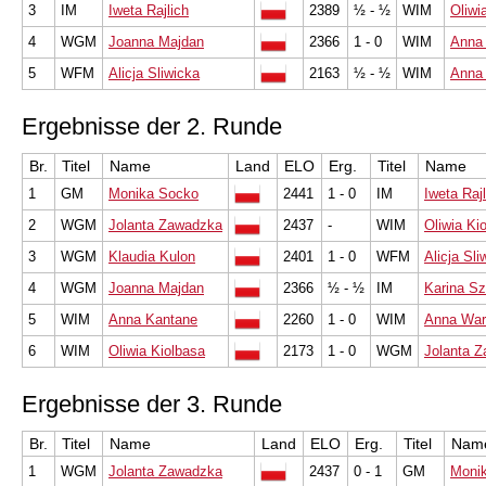
3
IM
Iweta Rajlich
2389
½ - ½
WIM
Oliwi
4
WGM
Joanna Majdan
2366
1 - 0
WIM
Anna
5
WFM
Alicja Sliwicka
2163
½ - ½
WIM
Anna
Ergebnisse der 2. Runde
Br.
Titel
Name
Land
ELO
Erg.
Titel
Name
1
GM
Monika Socko
2441
1 - 0
IM
Iweta Rajl
2
WGM
Jolanta Zawadzka
2437
-
WIM
Oliwia Ki
3
WGM
Klaudia Kulon
2401
1 - 0
WFM
Alicja Sli
4
WGM
Joanna Majdan
2366
½ - ½
IM
Karina S
5
WIM
Anna Kantane
2260
1 - 0
WIM
Anna Wa
6
WIM
Oliwia Kiolbasa
2173
1 - 0
WGM
Jolanta 
Ergebnisse der 3. Runde
Br.
Titel
Name
Land
ELO
Erg.
Titel
Nam
1
WGM
Jolanta Zawadzka
2437
0 - 1
GM
Moni