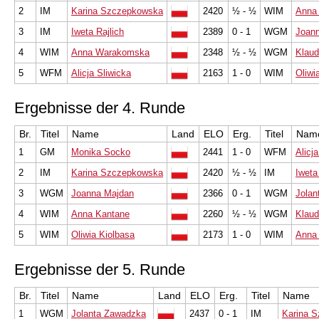
2
IM
Karina Szczepkowska
2420
½ - ½
WIM
Anna
3
IM
Iweta Rajlich
2389
0 - 1
WGM
Joan
4
WIM
Anna Warakomska
2348
½ - ½
WGM
Klaud
5
WFM
Alicja Sliwicka
2163
1 - 0
WIM
Oliwi
Ergebnisse der 4. Runde
Br.
Titel
Name
Land
ELO
Erg.
Titel
Nam
1
GM
Monika Socko
2441
1 - 0
WFM
Alicj
2
IM
Karina Szczepkowska
2420
½ - ½
IM
Iweta
3
WGM
Joanna Majdan
2366
0 - 1
WGM
Jolan
4
WIM
Anna Kantane
2260
½ - ½
WGM
Klaud
5
WIM
Oliwia Kiolbasa
2173
1 - 0
WIM
Anna
Ergebnisse der 5. Runde
Br.
Titel
Name
Land
ELO
Erg.
Titel
Name
1
WGM
Jolanta Zawadzka
2437
0 - 1
IM
Karina 