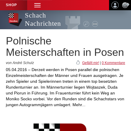
SHOP
TOGGLE
NAVIGATION
Schach
Nachrichten
Polnische
Meisterschaften in Posen
von André Schulz
Gefällt mir!
|
0 Kommentare
05.04.2016 – Derzeit werden in Posen parallel die polnischen
Einzelmeisterschaften der Männer und Frauen ausgetragen. Je
zehn Spieler und Spielerinnen treten in einem top besetzten
Rundenturnier an. Im Männerturnier liegen Wojtaszek, Duda
und Piorun in Führung. Im Frauenturnier führt kein Weg an
Moniko Socko vorbei. Vor den Runden sind die Schachstars von
jungen Autogrammjägern umlagert. Mehr...