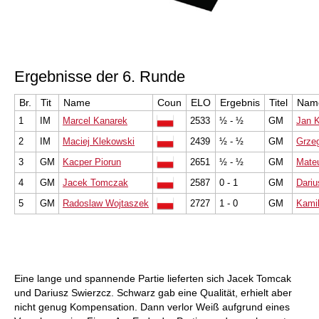
Ergebnisse der 6. Runde
Br.
Tit
Name
Coun
ELO
Ergebnis
Titel
Nam
1
IM
Marcel Kanarek
2533
½ - ½
GM
Jan K
2
IM
Maciej Klekowski
2439
½ - ½
GM
Grze
3
GM
Kacper Piorun
2651
½ - ½
GM
Mateu
4
GM
Jacek Tomczak
2587
0 - 1
GM
Dariu
5
GM
Radoslaw Wojtaszek
2727
1 - 0
GM
Kami
Eine lange und spannende Partie lieferten sich Jacek Tomcak
und Dariusz Swierzcz. Schwarz gab eine Qualität, erhielt aber
nicht genug Kompensation. Dann verlor Weiß aufgrund eines