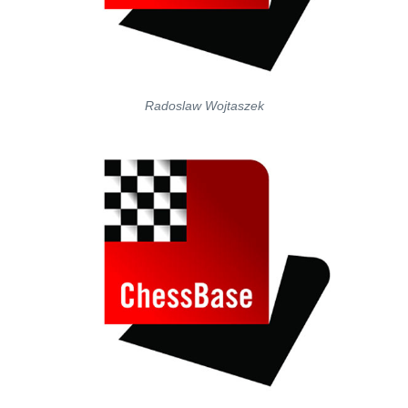
Radoslaw Wojtaszek