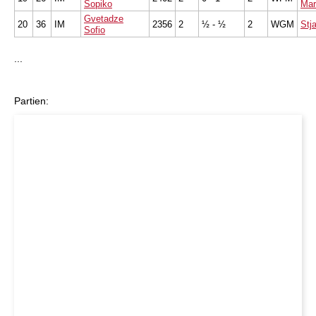
Sopiko
Mar
Gvetadze
20
36
IM
2356
2
½ - ½
2
WGM
Stj
Sofio
...
Partien: