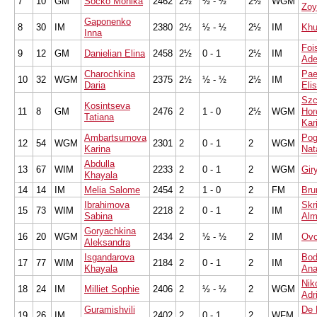
7
10
GM
Socko Monika
2462
2½
½ - ½
2½
WGM
Zoy
Gaponenko
8
30
IM
2380
2½
½ - ½
2½
IM
Khu
Inna
Fois
9
12
GM
Danielian Elina
2458
2½
0 - 1
2½
IM
Ade
Charochkina
Pae
10
32
WGM
2375
2½
½ - ½
2½
IM
Daria
Eli
Szc
Kosintseva
11
8
GM
2476
2
1 - 0
2½
WGM
Hor
Tatiana
Kar
Ambartsumova
Pog
12
54
WGM
2301
2
0 - 1
2
WGM
Karina
Nata
Abdulla
13
67
WIM
2233
2
0 - 1
2
WGM
Gir
Khayala
14
14
IM
Melia Salome
2454
2
1 - 0
2
FM
Bru
Ibrahimova
Skr
15
73
WIM
2218
2
0 - 1
2
IM
Sabina
Alm
Goryachkina
16
20
WGM
2434
2
½ - ½
2
IM
Ovo
Aleksandra
Isgandarova
Bod
17
77
WIM
2184
2
0 - 1
2
IM
Khayala
Ana
Nik
18
24
IM
Milliet Sophie
2406
2
½ - ½
2
WGM
Adr
Guramishvili
De 
19
26
IM
2402
2
0 - 1
2
WFM