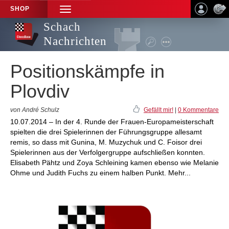
SHOP
TOGGLE
NAVIGATION
Schach
Nachrichten
Positionskämpfe in
Plovdiv
von André Schulz
Gefällt mir!
|
0 Kommentare
10.07.2014 – In der 4. Runde der Frauen-Europameisterschaft
spielten die drei Spielerinnen der Führungsgruppe allesamt
remis, so dass mit Gunina, M. Muzychuk und C. Foisor drei
Spielerinnen aus der Verfolgergruppe aufschließen konnten.
Elisabeth Pähtz und Zoya Schleining kamen ebenso wie Melanie
Ohme und Judith Fuchs zu einem halben Punkt. Mehr...