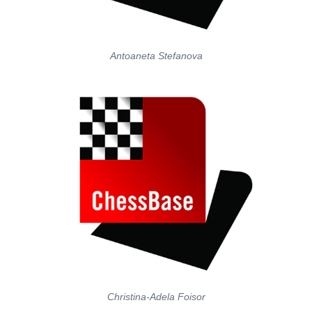
Antoaneta Stefanova
Christina-Adela Foisor