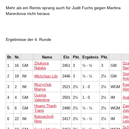
Mehr als ein Remis sprang auch für Judit Fuchs gegen Martina
Mareckova nicht heraus.
Ergebnisse der 4. Runde
Br.
Nr.
Name
Elo
Pkt.
Ergebnis
Pkt.
Zhukova
Dza
1
16
GM
2451
3
½ - ½
3
GM
Natalia
Na
Ste
2
18
IM
Mkrtchian Lilit
2446
3
½ - ½
2½
GM
Ant
Muzychuk
Kas
3
2
IM
2521
2½
1 - 0
2½
WGM
Mariya
Ali
Gunina
4
4
GM
2501
2½
1 - 0
2½
IM
Ara
Valentina
Hoang Thanh
Za
5
6
GM
2490
2½
½ - ½
2½
WGM
Trang
Jol
Batsiashvili
Jav
6
22
IM
2417
2½
½ - ½
2½
IM
Nino
Lel
Sch