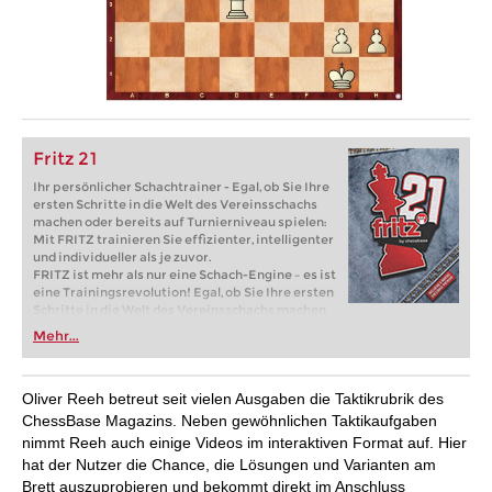
Fritz 21
Ihr persönlicher Schachtrainer - Egal, ob Sie Ihre
ersten Schritte in die Welt des Vereinsschachs
machen oder bereits auf Turnierniveau spielen:
Mit FRITZ trainieren Sie effizienter, intelligenter
und individueller als je zuvor.
FRITZ ist mehr als nur eine Schach-Engine – es ist
eine Trainingsrevolution! Egal, ob Sie Ihre ersten
Schritte in die Welt des Vereinsschachs machen
oder bereits auf Turnierniveau spielen: Mit
Mehr...
FRITZ trainieren Sie effizienter, intelligenter und
individueller als je zuvor.
Oliver Reeh betreut seit vielen Ausgaben die Taktikrubrik des
ChessBase Magazins. Neben gewöhnlichen Taktikaufgaben
nimmt Reeh auch einige Videos im interaktiven Format auf. Hier
hat der Nutzer die Chance, die Lösungen und Varianten am
Brett auszuprobieren und bekommt direkt im Anschluss