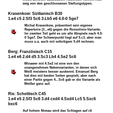
weg von den geschlossenen Stellungstypen.
Krasenkow: Sizilianisch B30
1.e4 c5 2.Sf3 Sc6 3.Lb5 e6 4.0-0 Sge7
Michal Krasenkow, präsentiert sein eigenes
Repertoire (3...e6) gegen die Rossolimo-Variante.
Im zweiten Teil geht es um alle Abspiele nach 4.0-
0
S
ge7. Der Schwerpunkt liegt auf 5.c3, aber man
muss u.a. auch mit sofortigem 5.d4 rechnen.
Berg: Französisch C15
1.e4 e6 2.d4 d5 3.Sc3 Lb4 4.Se2 Sc6
Winawer mit 4.
S
e2 ist eine von den
unangenehmen Nebenvarianten, in denen sich
Weiß meistens besser auskennt. Emanuel Berg
hat dies mit beiden Seiten gespielt, aber nach
einer Partie gegen 4...
S
c6 gab er die Variante als
Weißer ganz auf.
Ris: Schottisch C45
1.e4 e5 2.Sf3 Sc6 3.d4 cxd4 4.Sxd4 Lc5 5.Sxc6
bxc6
Auf hohem Niveau wird das Schlagen auf c6