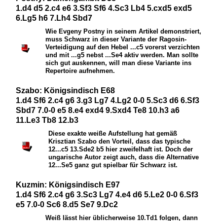
1.d4 d5 2.c4 e6 3.Sf3 Sf6 4.Sc3 Lb4 5.cxd5 exd5
6.Lg5 h6 7.Lh4 Sbd7
Wie Evgeny Postny in seinem Artikel demonstriert,
muss Schwarz in dieser Variante der Ragosin-
Verteidigung auf den Hebel ...c5 vorerst verzichten
und mit ...g5 nebst ...
S
e4 aktiv werden. Man sollte
sich gut auskennen, will man diese Variante ins
Repertoire aufnehmen.
Szabo: Königsindisch E68
1.d4 Sf6 2.c4 g6 3.g3 Lg7 4.Lg2 0-0 5.Sc3 d6 6.Sf3
Sbd7 7.0-0 e5 8.e4 exd4 9.Sxd4 Te8 10.h3 a6
11.Le3 Tb8 12.b3
Diese exakte weiße Aufstellung hat gemäß
Krisztian Szabo den Vorteil, dass das typische
12...c5 13.
S
de2 b5 hier zweifelhaft ist. Doch der
ungarische Autor zeigt auch, dass die Alternative
12...
S
e5 ganz gut spielbar für Schwarz ist.
Kuzmin: Königsindisch E97
1.d4 Sf6 2.c4 g6 3.Sc3 Lg7 4.e4 d6 5.Le2 0-0 6.Sf3
e5 7.0-0 Sc6 8.d5 Se7 9.Dc2
Weiß lässt hier üblicherweise 10.
T
d1 folgen, dann