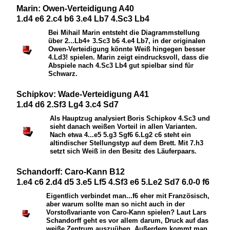
Marin: Owen-Verteidigung A40
1.d4 e6 2.c4 b6 3.e4 Lb7 4.Sc3 Lb4
Bei Mihail Marin entsteht die Diagrammstellung
über 2...
L
b4+ 3.
S
c3 b6 4.e4
L
b7, in der originalen
Owen-Verteidigung könnte Weiß hingegen besser
4.
L
d3! spielen. Marin zeigt eindrucksvoll, dass die
Abspiele nach 4.
S
c3
L
b4 gut spielbar sind für
Schwarz.
Schipkov: Wade-Verteidigung A41
1.d4 d6 2.Sf3 Lg4 3.c4 Sd7
Als Hauptzug analysiert Boris Schipkov 4.
S
c3 und
sieht danach weißen Vorteil in allen Varianten.
Nach etwa 4...e5 5.g3
S
gf6 6.
L
g2 c6 steht ein
altindischer Stellungstyp auf dem Brett. Mit 7.h3
setzt sich Weiß in den Besitz des Läuferpaars.
Schandorff: Caro-Kann B12
1.e4 c6 2.d4 d5 3.e5 Lf5 4.Sf3 e6 5.Le2 Sd7 6.0-0 f6
Eigentlich verbindet man...f6 eher mit Französisch,
aber warum sollte man so nicht auch in der
Vorstoßvariante von Caro-Kann spielen? Laut Lars
Schandorff geht es vor allem darum, Druck auf das
weiße Zentrum auszuüben. Außerdem kommt man