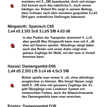
meistens mit 5...
D
f6 beantwortet, doch seit einiger
Zeit kommt auch das natürliche 5...bxc6 immer
häufiger vor. Robert Ris zeigt in seinem Beitrag,
dass Schwarz nach dem meistens gespielten 6.
L
d3
D
h4 ganz ordentliche Stellungen bekommt.
Illingworth: Spanisch C65
1.e4 e5 2.Sf3 Sc6 3.Lb5 Sf6 4.d3 d6
In den Partien der Topspieler dominiert 4...
L
c5,
aber gemäß Max Illingworth kann man mit 4...d6
eher auf Gewinn spielen. Allerdings steigt dabei
auch das Risiko und unser Autor zeigt eine
genaue Zugfolge für Weiß, mit der man in Vorteil
kommen kann.
Havasi: Damengambit D06
1.d4 d5 2.Sf3 Lf5 3.c4 e6 4.Sc3 Sf6
Bisher spielte man immer 4...c6, ohne allerdings
ausgleichen zu können. Wie Gergö Havasi zeigt,
stellt 4...
S
f6 eine viel genauere Zugfolge dar. Es
gibt Übergänge zum Londoner System mit
vertauschten Farben, auch die Abtauschvariante
des Damengambits kann man erreichen.
Postny: Damengambit D38