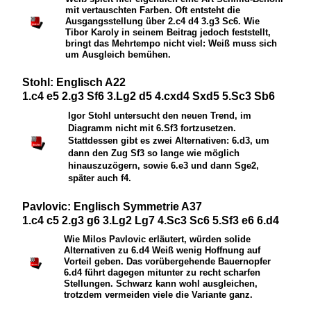
mit vertauschten Farben. Oft entsteht die
Ausgangsstellung über 2.c4 d4 3.g3
S
c6. Wie
Tibor Karoly in seinem Beitrag jedoch feststellt,
bringt das Mehrtempo nicht viel: Weiß muss sich
um Ausgleich bemühen.
Stohl: Englisch A22
1.c4 e5 2.g3 Sf6 3.Lg2 d5 4.cxd4 Sxd5 5.Sc3 Sb6
Igor Stohl untersucht den neuen Trend, im
Diagramm nicht mit 6.Sf3 fortzusetzen.
Stattdessen gibt es zwei Alternativen: 6.d3, um
dann den Zug Sf3 so lange wie möglich
hinauszuzögern, sowie 6.e3 und dann Sge2,
später auch f4.
Pavlovic: Englisch Symmetrie A37
1.c4 c5 2.g3 g6 3.Lg2 Lg7 4.Sc3 Sc6 5.Sf3 e6 6.d4
Wie Milos Pavlovic erläutert, würden solide
Alternativen zu 6.d4 Weiß wenig Hoffnung auf
Vorteil geben. Das vorübergehende Bauernopfer
6.d4 führt dagegen mitunter zu recht scharfen
Stellungen. Schwarz kann wohl ausgleichen,
trotzdem vermeiden viele die Variante ganz.