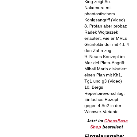
King zeigt So-
Nakamura mit
phantastischem
Königsangriff (Video)
8. Profan aber probat:
Radek Wojtaszek
erläutert, wie er MVLs
Grünfeldinder mit 4.Lf4
den Zahn zog.
9. Neues Konzept im
Mar del Plata-Angriff:
Mihail Marin diskutiert
einen Plan mit Kh1,
Tg1 und g3 (Video)
10. Bergs
Repertoirevorschlag:
Einfaches Rezept
gegen 4.Se2 in der
Winawer-Variante
Jetzt im
ChessBase
Shop
bestellen!
Einzelausgabe: