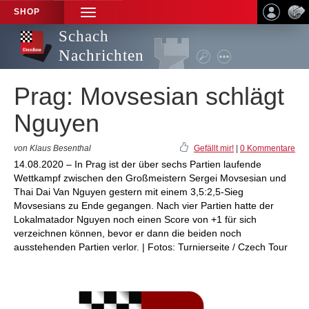
SHOP
TOGGLE
NAVIGATION
Schach
Nachrichten
Prag: Movsesian schlägt
Nguyen
von Klaus Besenthal
Gefällt mir!
|
0 Kommentare
14.08.2020 – In Prag ist der über sechs Partien laufende
Wettkampf zwischen den Großmeistern Sergei Movsesian und
Thai Dai Van Nguyen gestern mit einem 3,5:2,5-Sieg
Movsesians zu Ende gegangen. Nach vier Partien hatte der
Lokalmatador Nguyen noch einen Score von +1 für sich
verzeichnen können, bevor er dann die beiden noch
ausstehenden Partien verlor. | Fotos: Turnierseite / Czech Tour