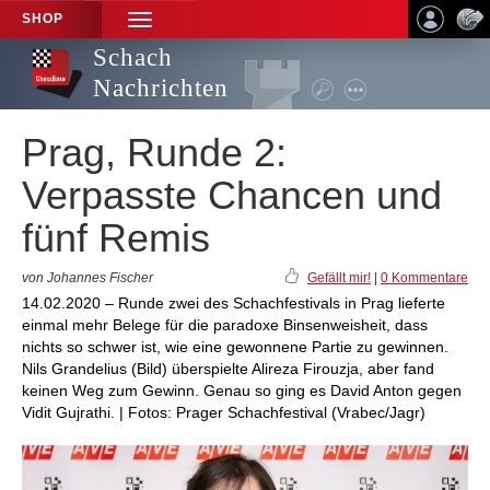
SHOP
TOGGLE
NAVIGATION
Schach
Nachrichten
Prag, Runde 2:
Verpasste Chancen und
fünf Remis
von Johannes Fischer
Gefällt mir!
|
0 Kommentare
14.02.2020 – Runde zwei des Schachfestivals in Prag lieferte
einmal mehr Belege für die paradoxe Binsenweisheit, dass
nichts so schwer ist, wie eine gewonnene Partie zu gewinnen.
Nils Grandelius (Bild) überspielte Alireza Firouzja, aber fand
keinen Weg zum Gewinn. Genau so ging es David Anton gegen
Vidit Gujrathi. | Fotos: Prager Schachfestival (Vrabec/Jagr)