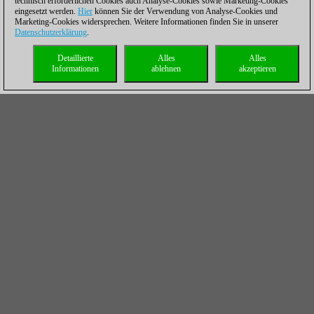
technisch erforderlichen Cookies auch Analyse-Cookies sowie Marketing-Cookies
eingesetzt werden.
Hier
können Sie der Verwendung von Analyse-Cookies und
Marketing-Cookies widersprechen. Weitere Informationen finden Sie in unserer
Datenschutzerklärung
.
Detaillierte
Alles
Alles
Informationen
ablehnen
akzeptieren