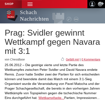
SHOP
TOGGLE
NAVIGATION
Schach
Nachrichten
Prag: Svidler gewinnt
Wettkampf gegen Navara
mit 3:1
von ChessBase
Gefällt mir!
|
0 Kommentare
25.06.2012 – Die gestrige vierte und letzte Partie des
Wettkampfes zwischen Peter Svidler und David Navara endete
Remis. Zuvor hatte Svidler zwei der Partien für sich entscheiden
können und beendete damit das Match mit einem 3:1-Sieg.
Organisiert wurde die Veranstaltung von Pavel Matocha und der
Prager Schachgesellschaft, die bereits in den vorherigen Jahren
Wettkämpfe von Topspielren gegen die tschechische Nummer
Eins durchgeführt hat.
Wettkampfseite...
Partien, Impressionen...