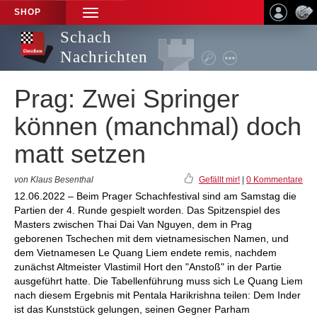
SHOP
TOGGLE
NAVIGATION
Schach
Nachrichten
Prag: Zwei Springer
können (manchmal) doch
matt setzen
von Klaus Besenthal
Gefällt mir!
|
0 Kommentare
12.06.2022 – Beim Prager Schachfestival sind am Samstag die
Partien der 4. Runde gespielt worden. Das Spitzenspiel des
Masters zwischen Thai Dai Van Nguyen, dem in Prag
geborenen Tschechen mit dem vietnamesischen Namen, und
dem Vietnamesen Le Quang Liem endete remis, nachdem
zunächst Altmeister Vlastimil Hort den "Anstoß" in der Partie
ausgeführt hatte. Die Tabellenführung muss sich Le Quang Liem
nach diesem Ergebnis mit Pentala Harikrishna teilen: Dem Inder
ist das Kunststück gelungen, seinen Gegner Parham