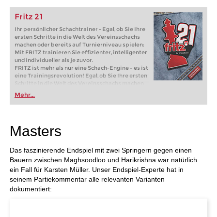
Fritz 21
Ihr persönlicher Schachtrainer - Egal, ob Sie Ihre
ersten Schritte in die Welt des Vereinsschachs
machen oder bereits auf Turnierniveau spielen:
Mit FRITZ trainieren Sie effizienter, intelligenter
und individueller als je zuvor.
FRITZ ist mehr als nur eine Schach-Engine – es ist
eine Trainingsrevolution! Egal, ob Sie Ihre ersten
Schritte in die Welt des Vereinsschachs machen
oder bereits auf Turnierniveau spielen: Mit
Mehr...
FRITZ trainieren Sie effizienter, intelligenter und
individueller als je zuvor.
Masters
Das faszinierende Endspiel mit zwei Springern gegen einen
Bauern zwischen Maghsoodloo und Harikrishna war natürlich
ein Fall für Karsten Müller. Unser Endspiel-Experte hat in
seinem Partiekommentar alle relevanten Varianten
dokumentiert: