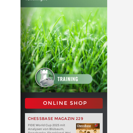
ONLINE SHOP
CHESSBASE MAGAZIN 229
FIDE World Cup 2025 mit
Analysen von Blübaum,
Donchenko, Shankland, Wei