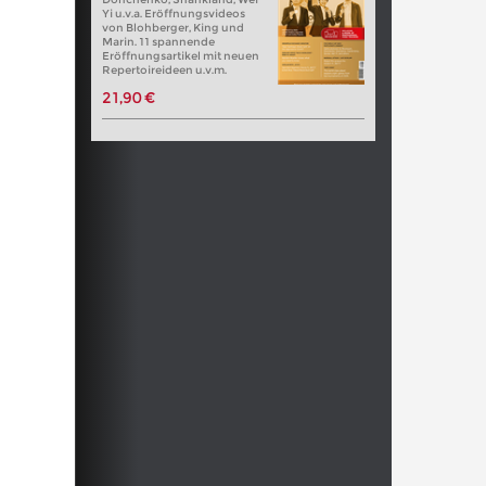
Yi u.v.a. Eröffnungsvideos
von Blohberger, King und
Marin. 11 spannende
Eröffnungsartikel mit neuen
Repertoireideen u.v.m.
21,90 €