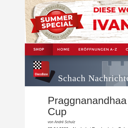
HOME
ERÖFFNUNGEN A-Z
SHOP
Schach Nachricht
Praggnanandhaa i
Cup
von André Schulz