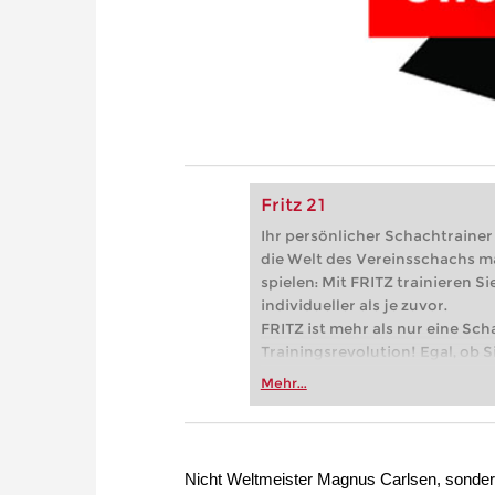
Fritz 21
Ihr persönlicher Schachtrainer -
die Welt des Vereinsschachs m
spielen: Mit FRITZ trainieren Sie
individueller als je zuvor.
FRITZ ist mehr als nur eine Sch
Trainingsrevolution! Egal, ob Si
Vereinsschachs machen oder ber
Mehr...
FRITZ trainieren Sie effizienter,
zuvor.
Nicht Weltmeister Magnus Carlsen, sondern