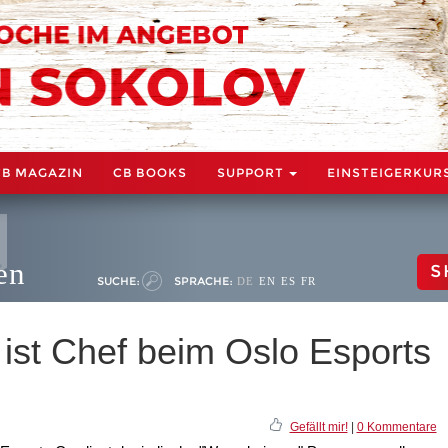
CB MAGAZIN
CB BOOKS
SUPPORT
EINSTEIGERKUR
en
S
SUCHE:
SPRACHE:
DE
EN
ES
FR
st Chef beim Oslo Esports
Gefällt mir!
|
0 Kommentare