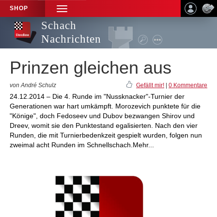
SHOP
TOGGLE
NAVIGATION
Schach
Nachrichten
Prinzen gleichen aus
von André Schulz
Gefällt mir!
|
0 Kommentare
24.12.2014 – Die 4. Runde im "Nussknacker"-Turnier der
Generationen war hart umkämpft. Morozevich punktete für die
"Könige", doch Fedoseev und Dubov bezwangen Shirov und
Dreev, womit sie den Punktestand egalisierten. Nach den vier
Runden, die mit Turnierbedenkzeit gespielt wurden, folgen nun
zweimal acht Runden im Schnellschach.Mehr...