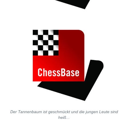
Der Tannenbaum ist geschmückt und die jungen Leute sind
heiß...