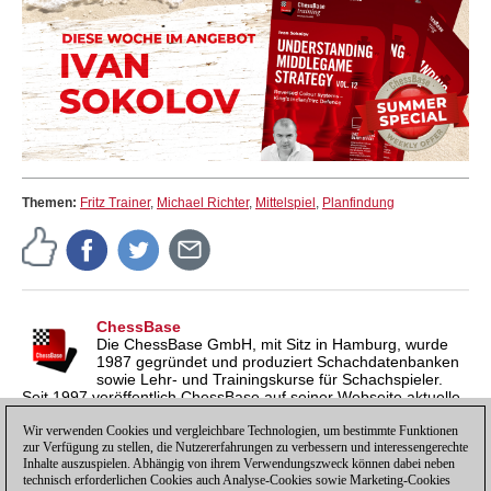
Themen:
Fritz Trainer
,
Michael Richter
,
Mittelspiel
,
Planfindung
ChessBase
Die ChessBase GmbH, mit Sitz in Hamburg, wurde
1987 gegründet und produziert Schachdatenbanken
sowie Lehr- und Trainingskurse für Schachspieler.
Seit 1997 veröffentlich ChessBase auf seiner Webseite aktuelle
Nachrichten aus der Schachwelt. ChessBase News erscheint
inzwischen in vier Sprachen und gilt weltweit als wichtigste
Wir verwenden Cookies und vergleichbare Technologien, um bestimmte Funktionen
zur Verfügung zu stellen, die Nutzererfahrungen zu verbessern und interessengerechte
Schachnachrichtenseite.
Inhalte auszuspielen. Abhängig von ihrem Verwendungszweck können dabei neben
technisch erforderlichen Cookies auch Analyse-Cookies sowie Marketing-Cookies