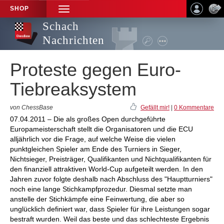
SHOP
TOGGLE
NAVIGATION
Schach
Nachrichten
Proteste gegen Euro-
Tiebreaksystem
von ChessBase
Gefällt mir!
|
0 Kommentare
07.04.2011 – Die als großes Open durchgeführte
Europameisterschaft stellt die Organisatoren und die ECU
alljährlich vor die Frage, auf welche Weise die vielen
punktgleichen Spieler am Ende des Turniers in Sieger,
Nichtsieger, Preisträger, Qualifikanten und Nichtqualifikanten für
den finanziell attraktiven World-Cup aufgeteilt werden. In den
Jahren zuvor folgte deshalb nach Abschluss des "Hauptturniers"
noch eine lange Stichkampfprozedur. Diesmal setzte man
anstelle der Stichkämpfe eine Feinwertung, die aber so
unglücklich definiert war, dass Spieler für ihre Leistungen sogar
bestraft wurden. Weil das beste und das schlechteste Ergebnis