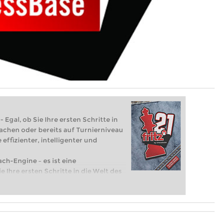
 Egal, ob Sie Ihre ersten Schritte in
achen oder bereits auf Turnierniveau
 effizienter, intelligenter und
ach-Engine – es ist eine
e Ihre ersten Schritte in die Welt des
eits auf Turnierniveau spielen: Mit
 intelligenter und individueller als je