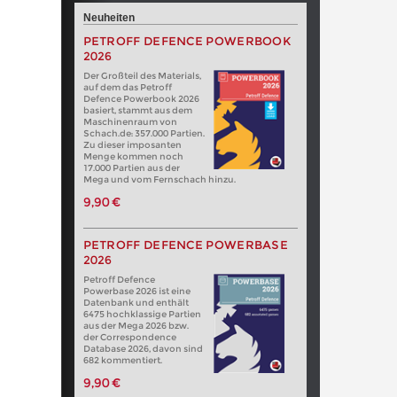
Neuheiten
PETROFF DEFENCE POWERBOOK
2026
Der Großteil des Materials,
auf dem das Petroff
Defence Powerbook 2026
basiert, stammt aus dem
Maschinenraum von
Schach.de: 357.000 Partien.
Zu dieser imposanten
Menge kommen noch
17.000 Partien aus der
Mega und vom Fernschach hinzu.
9,90 €
PETROFF DEFENCE POWERBASE
2026
Petroff Defence
Powerbase 2026 ist eine
Datenbank und enthält
6475 hochklassige Partien
aus der Mega 2026 bzw.
der Correspondence
Database 2026, davon sind
682 kommentiert.
9,90 €