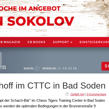
CB MAGAZIN
CB BOOKS
SUPPORT
EINSTEIGERKUR
en
S
SUCHE:
SPRACHE:
DE
EN
ES
FR
choff im CTTC in Bad Soden
Gefällt mir!
|
0 Kommentare
t der Schach-Bär" im Chess Tigers Training Center in Bad Soden
hs werden die optimalen Bedingungen in der Brunnenstraße 9