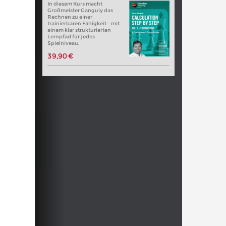
In diesem Kurs macht
Großmeister Ganguly das
Rechnen zu einer
trainierbaren Fähigkeit – mit
einem klar strukturierten
Lernpfad für jedes
Spielniveau.
39,90 €