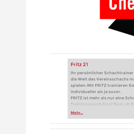
Fritz 21
Ihr persönlicher Schachtrainer -
die Welt des Vereinsschachs m
spielen: Mit FRITZ trainieren Sie
individueller als je zuvor.
FRITZ ist mehr als nur eine Sch
Trainingsrevolution! Egal, ob Si
Vereinsschachs machen oder ber
Mehr...
FRITZ trainieren Sie effizienter,
zuvor.