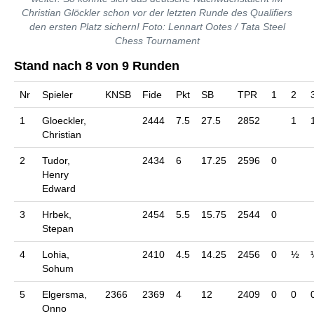
Christian Glöckler schon vor der letzten Runde des Qualifiers
den ersten Platz sichern! Foto: Lennart Ootes / Tata Steel
Chess Tournament
Stand nach 8 von 9 Runden
Nr
Spieler
KNSB
Fide
Pkt
SB
TPR
1
2
1
Gloeckler,
2444
7.5
27.5
2852
1
Christian
2
Tudor,
2434
6
17.25
2596
0
Henry
Edward
3
Hrbek,
2454
5.5
15.75
2544
0
Stepan
4
Lohia,
2410
4.5
14.25
2456
0
½
Sohum
5
Elgersma,
2366
2369
4
12
2409
0
0
Onno