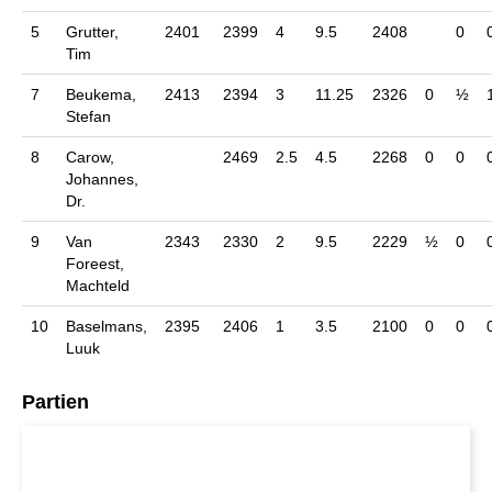
5
Grutter,
2401
2399
4
9.5
2408
0
Tim
7
Beukema,
2413
2394
3
11.25
2326
0
½
Stefan
8
Carow,
2469
2.5
4.5
2268
0
0
Johannes,
Dr.
9
Van
2343
2330
2
9.5
2229
½
0
Foreest,
Machteld
10
Baselmans,
2395
2406
1
3.5
2100
0
0
Luuk
Partien