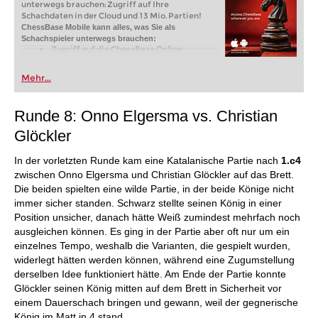
unterwegs brauchen: Zugriff auf Ihre
Schachdaten in der Cloud und 13 Mio. Partien!
ChessBase Mobile kann alles, was Sie als
Schachspieler unterwegs brauchen:
Zugriff auf die ChessBase Online-
Datenbank mit mehr als 13 Millionen
Partien: Suchen Sie nach Spielern,
Mehr...
Stellungen, Eröffnungen etc.
Speichern Sie eigene Partien und
Analysen in Cloud-Datenbanken -
Synchronisieren Sie Ihre persönlichen
Runde 8: Onno Elgersma vs. Christian
Datenbanken über alle Geräte
Analysieren Sie Ihre Partien mit der
Glöckler
eingebauten Engine
Live-Eröffnungsbuch: Nutzen Sie die
umfassendste und aktuellste Statistik für
In der vorletzten Runde kam eine Katalanische Partie nach
1.c4
jede Eröffnungsstellung
zwischen Onno Elgersma und Christian Glöckler auf das Brett.
Zugriff auf Ihr Eröffnungsrepertoire in
Die beiden spielten eine wilde Partie, in der beide Könige nicht
der Cloud: Erstellen und bearbeiten Sie Ihr
persönliches Eröffnungsrepertoire
immer sicher standen. Schwarz stellte seinen König in einer
300 Eröffnungsübersichten mit
Position unsicher, danach hätte Weiß zumindest mehrfach noch
Repertoirevorschlägen: Einsteigen in
neue Systeme!
ausgleichen können. Es ging in der Partie aber oft nur um ein
Eröffnungsvarianten trainieren mit drei
einzelnes Tempo, weshalb die Varianten, die gespielt wurden,
Modi.
Erweiterte Notation: Fügen Sie
widerlegt hätten werden können, während eine Zugumstellung
Kommentare, Symbole, Varianten, Pfeile
derselben Idee funktioniert hätte. Am Ende der Partie konnte
und Markierungen zu Ihren Partien hinzu
Glöckler seinen König mitten auf dem Brett in Sicherheit vor
Erweiterte Freigabeoptionen: Teilen Sie
Partien und Stellungen per Link, Bild, GIF,
einem Dauerschach bringen und gewann, weil der gegnerische
FEN oder QR-Code
König im Matt in 4 stand.
PGN-Kompatibilität: Hoch- und