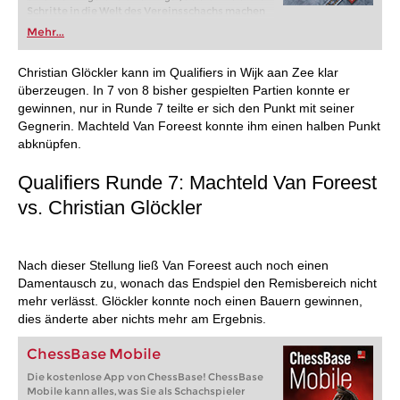
Schritte in die Welt des Vereinsschachs machen
oder bereits auf Turnierniveau spielen: Mit
Mehr...
FRITZ trainieren Sie effizienter, intelligenter und
individueller als je zuvor.
Christian Glöckler kann im Qualifiers in Wijk aan Zee klar
überzeugen. In 7 von 8 bisher gespielten Partien konnte er
gewinnen, nur in Runde 7 teilte er sich den Punkt mit seiner
Gegnerin. Machteld Van Foreest konnte ihm einen halben Punkt
abknüpfen.
Qualifiers Runde 7: Machteld Van Foreest
vs. Christian Glöckler
Nach dieser Stellung ließ Van Foreest auch noch einen
Damentausch zu, wonach das Endspiel den Remisbereich nicht
mehr verlässt. Glöckler konnte noch einen Bauern gewinnen,
dies änderte aber nichts mehr am Ergebnis.
ChessBase Mobile
Die kostenlose App von ChessBase! ChessBase
Mobile kann alles, was Sie als Schachspieler