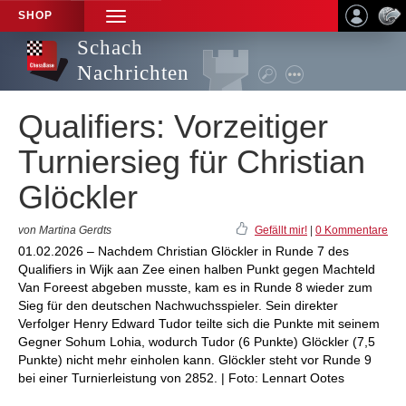
SHOP
TOGGLE
NAVIGATION
Schach
Nachrichten
Qualifiers: Vorzeitiger
Turniersieg für Christian
Glöckler
von Martina Gerdts
Gefällt mir!
|
0 Kommentare
01.02.2026 – Nachdem Christian Glöckler in Runde 7 des
Qualifiers in Wijk aan Zee einen halben Punkt gegen Machteld
Van Foreest abgeben musste, kam es in Runde 8 wieder zum
Sieg für den deutschen Nachwuchsspieler. Sein direkter
Verfolger Henry Edward Tudor teilte sich die Punkte mit seinem
Gegner Sohum Lohia, wodurch Tudor (6 Punkte) Glöckler (7,5
Punkte) nicht mehr einholen kann. Glöckler steht vor Runde 9
bei einer Turnierleistung von 2852. | Foto: Lennart Ootes