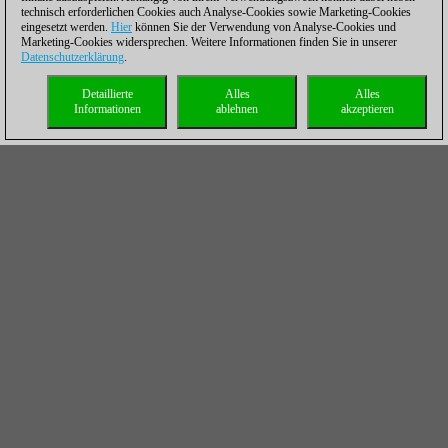
technisch erforderlichen Cookies auch Analyse-Cookies sowie Marketing-Cookies
Remis: Fehlerfreies Spiel
eingesetzt werden.
Hier
können Sie der Verwendung von Analyse-Cookies und
Marketing-Cookies widersprechen. Weitere Informationen finden Sie in unserer
zwischen Blohberger und
Datenschutzerklärung
.
Navara
Detaillierte
Alles
Alles
13.06.2026 – Im
Informationen
ablehnen
akzeptieren
sechsrundigen Match
zwischen Felix Blohberger
und David Navara steht der österreichische Großmeister
Blohberger mit einem Punktestand von 3:2 weiter in
Führung. Runde 5 endete in einem Remis am Freitag.
Aus der Ragosin Variante entstand ein ausgeglichenes
Mittelspiel. Blohberger gab in der Nachbesprechung der
Partie zu, dass es schwierig würde, mit der Leistung vom
Vortag mitzuhalten. Runde 5 wurde mit solidem Spiel
ausgezeichnet und einem halben Punkt für beide Spieler.
| Foto: Screenshot von Felix Blohbergers täglicher
Partieanalyse auf YouTube
Mehr...
Anastasiia Hnatyshyn:
Europameisterin mit nur 15