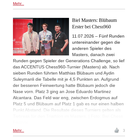
Mehr...
Biel Masters: Blübaum
Erster bei Chess960
11.07.2026 – Fünf Runden
untereinander gegen die
anderen Spieler des
Masters, danach zwei
Runden gegen Spieler der Generations Challenge, so lief
das ACCENTUS Chess960-Turnier (Masters) ab. Nach
sieben Runden führten Matthias Blübaum und Aydin
Suleymanli die Tabelle mit je 4,5 Punkten an. Aufgrund
der besseren Feinwertung hatte Blübaum jedoch die
Nase vorn. Platz 3 ging an Jose Eduardo Martinez
Alcantara. Das Feld war eng, zwischen Erdogmus auf
Platz 5 und Blübaum auf Platz 1 gab es nur einen halben
Punkt Abstand. Die Resultate dieses Turniers gelten als
Tiebreak für den Triathlon im Masters. | Foto: Biel Chess
Festival
Mehr...
3