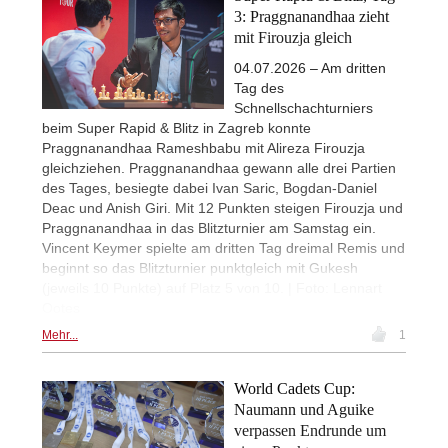
3: Praggnanandhaa zieht
mit Firouzja gleich
04.07.2026 – Am dritten
Tag des
Schnellschachturniers
beim Super Rapid & Blitz in Zagreb konnte
Praggnanandhaa Rameshbabu mit Alireza Firouzja
gleichziehen. Praggnanandhaa gewann alle drei Partien
des Tages, besiegte dabei Ivan Saric, Bogdan-Daniel
Deac und Anish Giri. Mit 12 Punkten steigen Firouzja und
Praggnanandhaa in das Blitzturnier am Samstag ein.
Vincent Keymer spielte am dritten Tag dreimal Remis und
beginnt so das Blitzturnier punktgleich mit Gukesh
(jeweils 10 Punkte) auf Platz 5 von 10. | Foto: Lennart
Ootes
Mehr...
1
World Cadets Cup:
Naumann und Aguike
verpassen Endrunde um