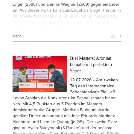
Engel (2588) und Dennis Wagner (2589) gegeneinander
an. Aus dieser Partie kam Luis Engel als Sieger hervor. In
der Meisterklasse der Frauen erreichte nur Sarah Papp
(2282) einen Sieg. Ihre Gegnerin war Lara Schulze
(2326). | Foto: Stev Bonhage
Mehr...
1
Biel Masters: Aronian
beinahe mit perfektem
Score
12.07.2026 – Am zweiten
Tag des Internationalen
Schachfestivals Biel ließ
Levon Aronian die Konkurrenz im Schnellschach hinter
sich. Mit 4,5 Punkten aus 5 Runden im Masters
dominierte er die Gruppe. Matthias Blübaum wurde
geteilter Dritter zusammen mit Jose Eduardo Martinez
Alcantara und Liem Le Quang (je 2/5). Der zweite Platz
ging an Aydin Suleymanli (3 Punkte) und der sechste
Platz ging an Yagiz Kaan Erdogmus (1,5 Punkte). Für die