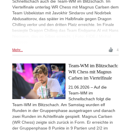
Schnellschach auch die Team-WM im Blitzschach. Im
Viertelfinale unterlag WR Chess mit Magnus Carlsen dem
Team Usbekistan mit Javokhir Sindarov und Nodirbek
Abdusattorov, das später im Halbfinale gegen Dragon
Chilling verlor und den dritten Platz erreichte. Im Finale
besiegte Dragon Chilling das Team Endgame.AI mit Hans
Niemann, das so Silber erreicht. | Foto: FIDE / Michal
Walusza
Mehr...
4
Team-WM im Blitzschach:
WR Chess mit Magnus
Carlsen im Viertelfinale
21.06.2026 – Auf die
Team-WM im
Schnellschach folgt die
Team-WM im Blitzschach. Am Samstag wurden elf
Runden in der Gruppenphase ausgetragen und danach
zwei Runden im Achtelfinale gespielt. Magnus Carlsen
(WR Chess) zeigte sich zurück in Form. Er erreichte in
der Gruppenphase 8 Punkte in 9 Partien und 2/2 im