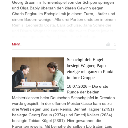
Georg Braun im Turmendspiel von der Schippe springen
und Olga Babiy übersah den klaren Gewinn gegen
Charis Peglau im Endspiel mit je einem Turm, Läufer und
einem Bauern weniger. Alle drei Partien endeten in einem
Remis. Leonardo Costa, Lara Schulze, Jana Schneider
und Dinara Wagner beendeten die zweite Runde jeweils
mit einem ganzen Punkt. | Foto: Stev Bonhage
Mehr...
1
Schachgipfel: Engel
besiegt Wagner, Papp
einzige mit ganzem Punkt
in ihrer Gruppe
18.07.2026 – Die erste
Runde der beiden
Meisterklassen beim Deutschen Schachgipfel in Dresden
wurde gespielt. In der offenen Meisterklasse kam es zu
drei Weißsiegen und zwei Remis. Bennet Hagner (2451)
besiegte Georg Braun (2374) und Dmitrij Kollars (2634)
besiegte Tobias Kügel (2361). Hier gewannen die
Favoriten jeweils. Mit beinahe derselben Elo traten Luis