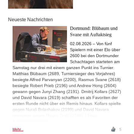
Neueste Nachrichten
Dortmund: Blübaum und
Svane mit Auftaktsieg
02.08.2026 – Von fünf
Spielern mit einer Elo über
2600 bei den Dortmunder
Schachtagen starteten am
Samstag nur drei mit einem ganzen Punkt ins Turnier.
Matthias Blübaum (2689, Turniersieger des Vorjahres)
besiegte Alfred Parvanyan (2200), Rasmus Svane (2618)
besiegte Robert Prieb (2196) und Andrew Hong (2604)
gewann gegen Junyi Zhang (2191). Dmitrij Kollars (2627)
und David Navara (2619) schafften es als Favoriten der
ersten Runde nicht über ein Remis hinaus. Kollars spielte
gegen Nurali Bolashakov (2199) und David Navara
remisierte gegen Mauro Tirelli (2199). | Foto:
Turnierveranstalter
Mehr...
5