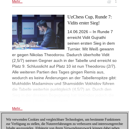
Mehr...
1
UzChess Cup, Runde 7:
Vidits erster Sieg!
14.06.2026 – In Runde 7
erreicht Vidit Gujrathi
seinen ersten Sieg in dem
Turnier. Mit Weiß gewann
er gegen Nikolas Theodorou. Dadurch überholte Vidit
(2,5/7) seinen Gegner auch in der Tabelle und erreicht so
Platz 9. Schlusslicht auf Platz 10 ist nun Theodorou (2/7).
Alle weiteren Partien des Tages gingen Remis aus,
wodurch es keine Änderungen an der Tabellenspitze gibt:
Mukhiddin Madaminov und Shamsiddin Vokhidov führen
die Tabelle weiterhin punktgleich (4,5/7) an. Durch den
Sieg in der direkten Begegnung hat Vokhidov jedoch die
Nase vorn. | Foto: Turnierseite
Mehr...
Wir verwenden Cookies und vergleichbare Technologien, um bestimmte Funktionen
zur Verfügung zu stellen, die Nutzererfahrungen zu verbessern und interessengerechte
Inhalte auszuspielen. Abhängig von ihrem Verwendungszweck können dabei neben
Posting: 19 - 36