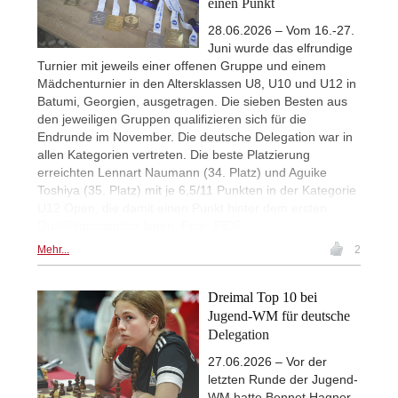
einen Punkt
28.06.2026 – Vom 16.-27.
Juni wurde das elfrundige
Turnier mit jeweils einer offenen Gruppe und einem
Mädchenturnier in den Altersklassen U8, U10 und U12 in
Batumi, Georgien, ausgetragen. Die sieben Besten aus
den jeweiligen Gruppen qualifizieren sich für die
Endrunde im November. Die deutsche Delegation war in
allen Kategorien vertreten. Die beste Platzierung
erreichten Lennart Naumann (34. Platz) und Aguike
Toshiya (35. Platz) mit je 6,5/11 Punkten in der Kategorie
U12 Open, die damit einen Punkt hinter dem ersten
Qualifikationsplatz lagen. Foto: FIDE
Mehr...
2
Dreimal Top 10 bei
Jugend-WM für deutsche
Delegation
27.06.2026 – Vor der
letzten Runde der Jugend-
WM hatte Bennet Hagner