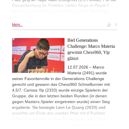
Gesamtwertung im Triathlon zählen Siege im Rapid 2
Punkte und ein Remis einen Punkt. | Foto: Biel Chess
Festival
Mehr...
1
Biel Generations
Challenge: Marco Materia
gewinnt Chess960, Yip
glänzt
12.07.2026 – Marco
Materia (2491) wurde
seiner Favoritenrolle in der Generations Challenge
gerecht und gewann das Chess960 Schnellturnier mit
4,5/7. Carissa Yip (2333) wurde einzige Spielerin der
Gruppe, die in den letzten beiden Runden (in denen
gegen Masters-Spieler eingetreten wurde) einen Sieg
ergatterte. Sie besiegte Liem Le Quang (2633) und
erreichte am Ende den zweiten Platz mit 4 Punkten.
Außerdem gewann sie ihre Partie gegen Xiao Tong
(2452; Platz 3 mit 3,5/7). | Foto: Biel Chess Festival