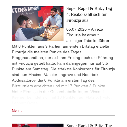
Super Rapid & Blitz, Tag
4: Risiko zahlt sich für
Firouzja aus
05.07.2026 – Alireza
Firouzja ist erneut
alleiniger Tabellenführer.
Mit 8 Punkten aus 9 Partien am ersten Blitztag erzielte
Firouzja die meisten Punkte des Tages.
Praggnanandhaa, der sich am Freitag noch die Führung
mit Firouzja geteilt hatte, kam dahingegen nur auf 3,5
Punkte am Samstag. Die stärkste Konkurrenz für Firouzja
sind nun Maxime-Vachier Lagrave und Nodirbek
Abdusattorov, die 6 Punkte am ersten Tag des
Blitzturniers erreichten und mit 17 Punkten 3 Punkte
hinter Firouzja in der Gesamttabelle liegen. Vincent
Keymer befindet sich mit 13 Punkten auf Platz 6. | Foto:
Lennart Ootes
Mehr...
Super Rapid & Blitz, Tag