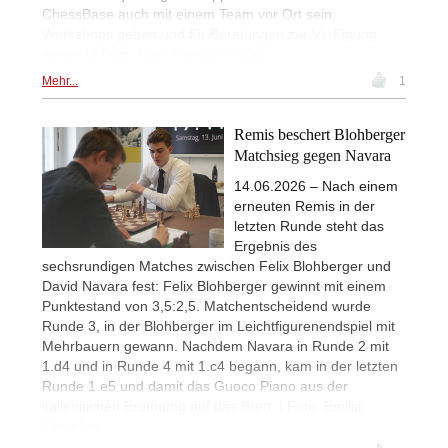
ChessBase auch mit einem Team vor Ort sein,
Workshops geben und für Beratungen zur Verfügung
stehen! | Foto: Mark Livshitz / FIDE
Mehr...
1
Remis beschert Blohberger
Matchsieg gegen Navara
14.06.2026 – Nach einem
erneuten Remis in der
letzten Runde steht das
Ergebnis des
sechsrundigen Matches zwischen Felix Blohberger und
David Navara fest: Felix Blohberger gewinnt mit einem
Punktestand von 3,5:2,5. Matchentscheidend wurde
Runde 3, in der Blohberger im Leichtfigurenendspiel mit
Mehrbauern gewann. Nachdem Navara in Runde 2 mit
1.d4 und in Runde 4 mit 1.c4 begann, kam in der letzten
Runde 1.e5 und damit das Guoco Piano aus der
italienischen Eröffnung auf das Brett. | Foto: Emilia
Castelao