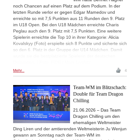
noch Chancen auf einen Platz auf dem Podium. In der
letzten Runde verlor er gegen Edgar Mamedov und
erreichte so mit 7,5 Punkten aus 11 Runden den 9. Platz
im U18 Open. Bei den U18 Mädchen erreichte Charis
Peglau auch den 9. Platz mit 7,5 Punkten. Eine weitere
Spielerin erreichte die Top 10 in ihrer Kategorie: Alicia
Kovalskyy (Foto) erspielte sich 8 Punkte und sicherte sich
so den 6. Platz in der Gruppe der U14 Mädchen. Damit
wurde sie die bestplatzierte Spielerin der deutschen
Delegation. | Foto: FIDE / Mark Livshitz
Mehr...
4
Team-WM im Blitzschach:
Double für Team Dragon
Chilling
21.06.2026 – Das Team
Dragon Chilling um den
ehemaligen Weltmeister
Ding Liren und der amtierenden Weltmeisterin Ju Wenjun
gewann am Sonntag nach der Team-WM im