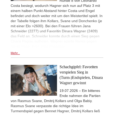
Runde 8 von Leonardo
Costa besiegt, wodurch Hagner sich nun auf Platz 3 mit
einem halben Punkt Abstand hinter Costa und Engel
befindet und doch weiter mit um den Meistertitel spielt. In
der Tabelle folgen ihm Kollars, Svane und Donchenko (je
mit einer Elo >2600). Bei den Frauen führen Jana
Schneider (2277) und Favoritin Dinara Wagner (2409)
das Feld an. Schneider konnte durch einen Sieg gegen
Charis Peglau aufholen. Wagner spielte Remis gegen
Sarah Papp. Foto: Finn Engesser
Mehr...
Schachgipfel: Favoriten
verspielen Sieg in
(Turm-)Endspielen, Dinara
Wagner gewinnt
19.07.2026 – Ein bitteres
Ende nahmen die Partien
von Rasmus Svane, Dmitrij Kollars und Olga Babiy.
Rasmus Svane verpasste die richtige Idee im
Turmendspiel gegen Bennet Hagner, Dmitrij Kollars ließ