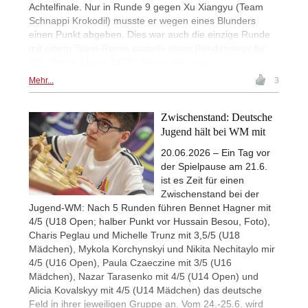
Achtelfinale. Nur in Runde 9 gegen Xu Xiangyu (Team
Schnappi Krokodil) musste er wegen eines Blunders
einen Punkt abgeben. Dies war auch die einzige Runde
mit einem Team-Remis anstelle eines Rundensiegs für
WR Chess. | Foto: FIDE / Michal Walusza
Mehr...
3
Zwischenstand: Deutsche
Jugend hält bei WM mit
20.06.2026 – Ein Tag vor
der Spielpause am 21.6.
ist es Zeit für einen
Zwischenstand bei der
Jugend-WM: Nach 5 Runden führen Bennet Hagner mit
4/5 (U18 Open; halber Punkt vor Hussain Besou, Foto),
Charis Peglau und Michelle Trunz mit 3,5/5 (U18
Mädchen), Mykola Korchynskyi und Nikita Nechitaylo mir
4/5 (U16 Open), Paula Czaeczine mit 3/5 (U16
Mädchen), Nazar Tarasenko mit 4/5 (U14 Open) und
Alicia Kovalskyy mit 4/5 (U14 Mädchen) das deutsche
Feld in ihrer jeweiligen Gruppe an. Vom 24.-25.6. wird