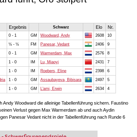
Ergebnis
Elo
Nr.
Schwarz
0 - 1
GM
Woodward, Andy
2608
10
½ - ½
FM
Panesar, Vedant
2406
9
0 - 1
GM
Warmerdam, Max
2576
8
1 - 0
IM
Lu, Miaoyi
2431
7
1 - 0
IM
Roebers, Eline
2398
6
ria
1 - 0
GM
Assaubayeva, Bibisara
2497
5
1 - 0
GM
L'ami, Erwin
2634
4
h Andy Woodward die alleinige Tabellenführung sichern. Faustino
ch seinen Verlust gegen Max Warmerdam ab und auch Aydin
gen Panesar Vedant nicht in der Tabellenführung nach Runde 6
 - Schwerfigurenendspiele