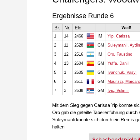
Ergebnisse Runde 6
Br.
Nr.
Elo
Weiß
1
14
2466
IM
Yip, Carissa
2
11
2628
GM
Suleymanli, Aydin
3
12
2516
IM
Oro, Faustino
4
13
2604
GM
Yuffa, Daniil
5
1
2605
GM
Ivanchuk, Vasyl
6
2
2611
GM
Maurizzi, Marcand
7
3
2638
GM
Ivic, Velimir
Mit dem Sieg gegen Carissa Yip konnte sic
Oro gab die geteilte Tabellenführung dur
Suleymanli konnte sich durch ein Remis ge
halten.
Schachendspiele 3