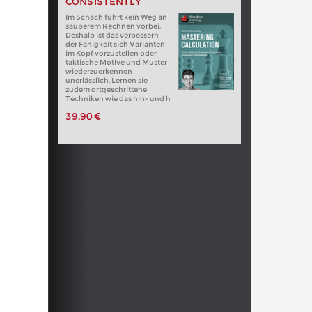
CONSISTENTLY
Im Schach führt kein Weg an
sauberem Rechnen vorbei.
Deshalb ist das verbessern
der Fähigkeit sich Varianten
im Kopf vorzustellen oder
taktische Motive und Muster
wiederzuerkennen
unerlässlich. Lernen sie
zudem ortgeschrittene
Techniken wie das hin- und h
39,90 €