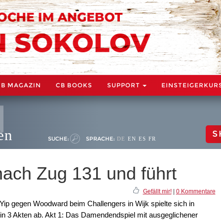
CB MAGAZIN
CB BOOKS
SUPPORT
EINSTEIGERKUR
en
S
SUCHE:
SPRACHE:
DE
EN
ES
FR
ach Zug 131 und führt
Gefällt mir!
|
0 Kommentare
ip gegen Woodward beim Challengers in Wijk spielte sich in
n 3 Akten ab. Akt 1: Das Damendendspiel mit ausgeglichener