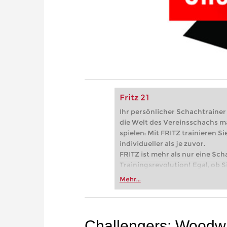
Fritz 21
Ihr persönlicher Schachtrainer -
die Welt des Vereinsschachs m
spielen: Mit FRITZ trainieren Sie
individueller als je zuvor.
FRITZ ist mehr als nur eine Sch
Trainingsrevolution! Egal, ob Si
Vereinsschachs machen oder ber
Mehr...
FRITZ trainieren Sie effizienter,
zuvor.
Challengers: Woodwar