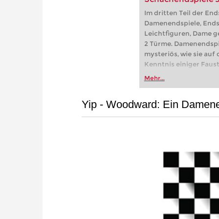
Im dritten Teil der En
Damenendspiele, Ends
Leichtfiguren, Dame 
2 Türme. Damenendspie
mysteriös, wie sie auf 
Kenntnis einiger Faust
Ihnen die Sache gewalt
Mehr...
Videospielzeit: ca. 7 S
Yip - Woodward: Ein Damen