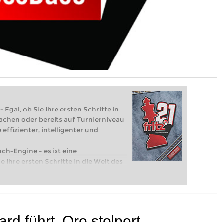
 Egal, ob Sie Ihre ersten Schritte in
achen oder bereits auf Turnierniveau
 effizienter, intelligenter und
ach-Engine – es ist eine
e Ihre ersten Schritte in die Welt des
eits auf Turnierniveau spielen: Mit
 intelligenter und individueller als je
d führt, Oro stolpert