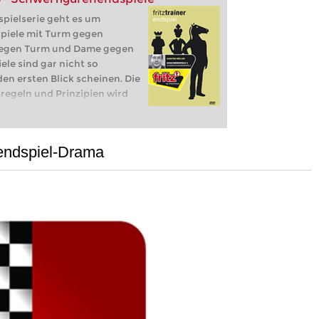
dspielserie geht es um
piele mit Turm gegen
gegen Turm und Dame gegen
le sind gar nicht so
den ersten Blick scheinen. Die
regeln und Prinzipien wird
ig erleichtern.
tunden.
endspiel-Drama