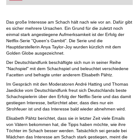
FRITZ trainieren Sie effizienter, intelligenter und
individueller als je zuvor.
Das große Interesse am Schach hält nach wie vor an. Dafür gibt
es sicher mehrere Ursachen. Ein Grund für die zuletzt noch
einmal stark angestiegene Aufmerksamkeit ist der Erfolg der
Netflix-Serie "Queen's Gambit". Die Serie und die
Hauptdarstellerin Anya Taylor-Joy wurden kürzlich mit dem
Golden Globe ausgezeichnet.
Der Deutschlandfunk beschäftigte sich nun in seiner Reihe
"Nachspiel" mit dem Schachspiel und beleuchtet verschiedene
Facetten und befragte unter anderem Elisabeth Pähtz.
Im Gespräch mit den Moderatoren André Hatting und Thomas
Jaedicke vom Deutschlandfunk freut sich Deutschlands beste
Schachspielerin über den Erfolg der Netflix-Serie und das damit
gestiegen Interesse, befürchtet aber, dass dies nur ein
Strohfeuer ist und das Interesse bald wieder abnehmen wird.
Elisabeth Pähtz berichtet, dass sie in letzter Zeit viele Emails
von Vätern bekommen hat, die Tipps haben möchte, wie ihre
Töchter im Schach besser werden. Tatsächlich sei gerade bei
Mädchen das Interesse am Schach stark gestiegen, meint die