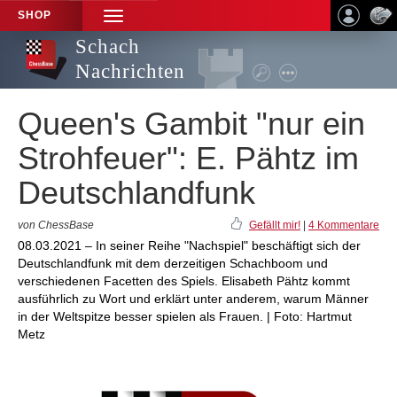
SHOP
TOGGLE
NAVIGATION
Schach
Nachrichten
Queen's Gambit "nur ein
Strohfeuer": E. Pähtz im
Deutschlandfunk
von ChessBase
Gefällt mir!
|
4 Kommentare
08.03.2021 – In seiner Reihe "Nachspiel" beschäftigt sich der
Deutschlandfunk mit dem derzeitigen Schachboom und
verschiedenen Facetten des Spiels. Elisabeth Pähtz kommt
ausführlich zu Wort und erklärt unter anderem, warum Männer
in der Weltspitze besser spielen als Frauen. | Foto: Hartmut
Metz