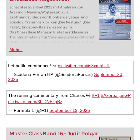
Schachfestival Biel 2025 mit Analysen von
Aravindh, Navara, Wojtaszek u.v.a.
Eröffnungsvideos von Blohberger, Engel und
Sokolov. Trainingsrubriken „Die Festung“, „Die
Falle“, „Endspiel-Basiswissen“ u.v.m.
Das ChessBase Magazin bietet erstklassiges
Trainingsmaterial für Vereinsspieler und Profis!
Weltklassespieler analysieren ihre Glanzpartien
und erklären Ihnen die Ideen hinter den Zügen.
Mehr...
Eröffnungsspezialisten präsentieren die
neuesten Trends in der Eröffnungstheorie und
spannende Ideen für Ihr Repertoire.
Let battle commence! 👊
pic.twitter.com/iis8xmaIUR
Meistertrainer in Sachen Taktik, Strategie und
Endspiel zeigen Ihnen genau die Tricks und
— Scuderia Ferrari HP (@ScuderiaFerrari)
September 20,
Techniken, die man als erfolgreicher
2025
Turnierspieler braucht! Lieferbar als Download
(inkl. Heft als pdf-Datei) oder als Heft mit
Download-Key per Post.
The running commentary from Charles 🤣
#F1
#AzerbaijanGP
Im Lieferumfang enthalten: CBM #227 als
pic.twitter.com/3LlDNEkgBz
„ChessBase Book“ für iPad, Tablet, Mac etc.! Auf
books.chessbase.com
— Formula 1 (@F1)
September 19, 2025
Master Class Band 16 - Judit Polgar