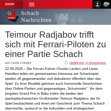
SHOP
TOGGLE
NAVIGATION
Schach
Nachrichten
Teimour Radjabov trifft
sich mit Ferrari-Piloten zu
einer Partie Schach
von Carlos Colodro
Gefällt mir!
|
0 Kommentare
22.09.2025 – Die Ferrari-Fahrer Charles Leclerc und Lewis
Hamilton teilen ein gemeinsames Interesse am Schachspiel,
spielen oft gegeneinander und diskutieren öffentlich über das
Spiel. Zu ihrer Rivalität gehören auch humorvolle Geschichten
über Online-Partien und gegenseitiges „Schummeln“. Vor dem
jüngsten Grand Prix in Baku trafen die beiden den
aserbaidschanischen Großmeister Teimour Radjabov, der ihr
Spiel beobachtete und ihnen ein Geschenk zum Thema Schach
überreichte, wodurch er die kulturellen und strategischen