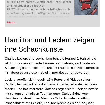
Mit FRITZ trainieren Sie effizienter, intelligenter
und individueller als je zuvor.
FRITZ ist mehr als nur eine Schach-Engine – es ist
eine Trainingsrevolution! Egal, ob Sie Ihre ersten
Schritte in die Welt des Vereinsschachs machen
oder bereits auf Turnierniveau spielen: Mit
Mehr...
FRITZ trainieren Sie effizienter, intelligenter und
individueller als je zuvor.
Hamilton und Leclerc zeigen
ihre Schachkünste
Charles Leclerc und Lewis Hamilton, die Formel-1-Fahrer, die
jetzt für das renommierte Ferrari-Team fahren, sind beide als
Schachbegeisterte bekannt, und im Laufe des letzten Jahres ist
ihr Interesse an diesem Spiel immer deutlicher geworden.
Leclerc veröffentlicht regelmäßig Fotos und Videos seiner
Partien, teilt seine Gedanken zum Schachspiel in den sozialen
Medien und hat informelle Matches organisiert – beispielsweise
mit seinem ehemaligen Teamkollegen Carlos Sainz. Auch
Hamilton hat Anekdoten über das Schachspielen erzählt,
insbesondere mit Leclerc, und ihre Neckereien darüber, wer