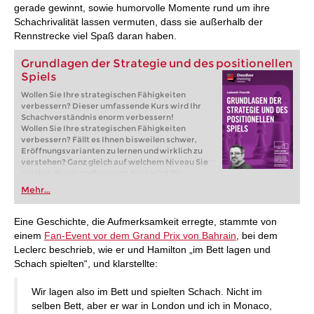
gerade gewinnt, sowie humorvolle Momente rund um ihre
Schachrivalität lassen vermuten, dass sie außerhalb der
Rennstrecke viel Spaß daran haben.
Grundlagen der Strategie und des positionellen
Spiels
Wollen Sie Ihre strategischen Fähigkeiten
verbessern? Dieser umfassende Kurs wird Ihr
Schachverständnis enorm verbessern!
Wollen Sie Ihre strategischen Fähigkeiten
verbessern? Fällt es Ihnen bisweilen schwer,
Eröffnungsvarianten zu lernen und wirklich zu
verstehen? Ganz gleich auf welchem Niveau Sie
spielen: dieser umfassende Kurs wird Ihr
Schachverständnis enorm verbessern! Dieser
Mehr...
Videokurs wurde von dem erfahrenen Trainer
Großmeister Lubomir Ftacnik konzipiert und
deckt das gesamte Spektrum der
Eine Geschichte, die Aufmerksamkeit erregte, stammte von
Schachstrategie und des Positionsspiels ab – von
einem
Fan-Event vor dem Grand Prix von Bahrain
, bei dem
der Beherrschung der Figurenkoordination und
Leclerc beschrieb, wie er und Hamilton „im Bett lagen und
Bauernstrukturen bis hin zur Entwicklung von
Schach spielten“, und klarstellte:
Gewinnplänen und der Dominanz im Endspiel.
Kostenloses Video:
Introduction
Kostenloses Video:
Geschwindigkeit &
Wir lagen also im Bett und spielten Schach. Nicht im
Begrenzung
selben Bett, aber er war in London und ich in Monaco,