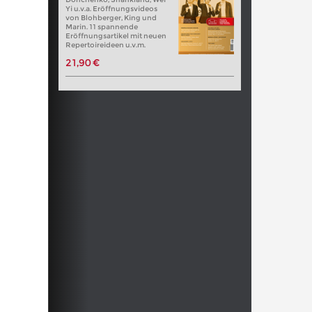
Yi u.v.a. Eröffnungsvideos
von Blohberger, King und
Marin. 11 spannende
Eröffnungsartikel mit neuen
Repertoireideen u.v.m.
21,90 €