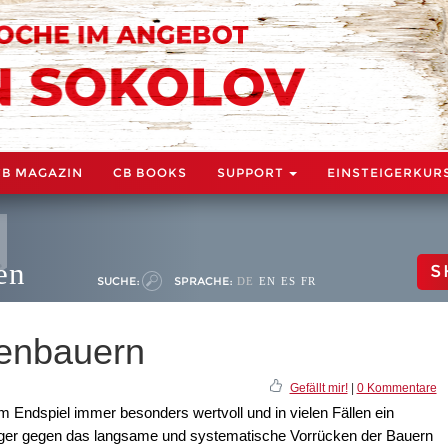
CB MAGAZIN
CB BOOKS
SUPPORT
EINSTEIGERKUR
en
S
SUCHE:
SPRACHE:
DE
EN
ES
FR
enbauern
Gefällt mir!
|
0 Kommentare
 Endspiel immer besonders wertvoll und in vielen Fällen ein
idiger gegen das langsame und systematische Vorrücken der Bauern