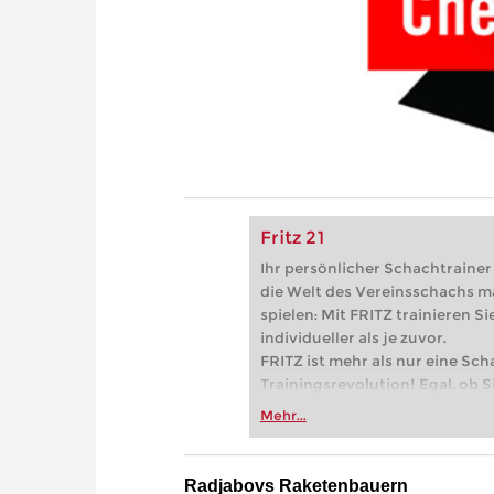
Fritz 21
Ihr persönlicher Schachtrainer -
die Welt des Vereinsschachs m
spielen: Mit FRITZ trainieren Sie
individueller als je zuvor.
FRITZ ist mehr als nur eine Sch
Trainingsrevolution! Egal, ob Si
Vereinsschachs machen oder ber
Mehr...
FRITZ trainieren Sie effizienter,
zuvor.
Radjabovs Raketenbauern