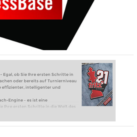
 Egal, ob Sie Ihre ersten Schritte in
achen oder bereits auf Turnierniveau
 effizienter, intelligenter und
ach-Engine – es ist eine
e Ihre ersten Schritte in die Welt des
eits auf Turnierniveau spielen: Mit
 intelligenter und individueller als je