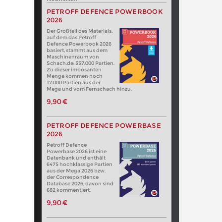
PETROFF DEFENCE POWERBOOK
2026
Der Großteil des Materials,
auf dem das Petroff
Defence Powerbook 2026
basiert, stammt aus dem
Maschinenraum von
Schach.de: 357.000 Partien.
Zu dieser imposanten
Menge kommen noch
17.000 Partien aus der
Mega und vom Fernschach hinzu.
9,90 €
PETROFF DEFENCE POWERBASE
2026
Petroff Defence
Powerbase 2026 ist eine
Datenbank und enthält
6475 hochklassige Partien
aus der Mega 2026 bzw.
der Correspondence
Database 2026, davon sind
682 kommentiert.
9,90 €