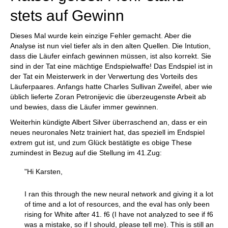
stets auf Gewinn
Dieses Mal wurde kein einzige Fehler gemacht. Aber die
Analyse ist nun viel tiefer als in den alten Quellen. Die Intution,
dass die Läufer einfach gewinnen müssen, ist also korrekt. Sie
sind in der Tat eine mächtige Endspielwaffe! Das Endspiel ist in
der Tat ein Meisterwerk in der Verwertung des Vorteils des
Läuferpaares. Anfangs hatte Charles Sullivan Zweifel, aber wie
üblich lieferte Zoran Petronijevic die überzeugenste Arbeit ab
und bewies, dass die Läufer immer gewinnen.
Weiterhin kündigte Albert Silver überraschend an, dass er ein
neues neuronales Netz trainiert hat, das speziell im Endspiel
extrem gut ist, und zum Glück bestätigte es obige These
zumindest in Bezug auf die Stellung im 41.Zug:
"Hi Karsten,
I ran this through the new neural network and giving it a lot
of time and a lot of resources, and the eval has only been
rising for White after 41. f6 (I have not analyzed to see if f6
was a mistake, so if I should, please tell me). This is still an