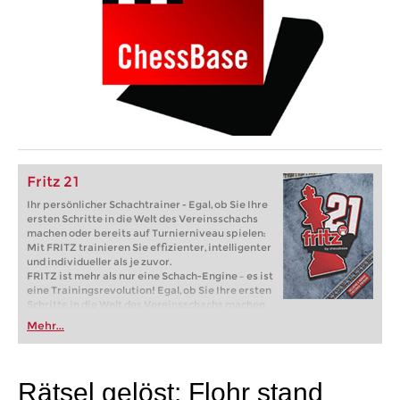
Fritz 21
Ihr persönlicher Schachtrainer - Egal, ob Sie Ihre
ersten Schritte in die Welt des Vereinsschachs
machen oder bereits auf Turnierniveau spielen:
Mit FRITZ trainieren Sie effizienter, intelligenter
und individueller als je zuvor.
FRITZ ist mehr als nur eine Schach-Engine – es ist
eine Trainingsrevolution! Egal, ob Sie Ihre ersten
Schritte in die Welt des Vereinsschachs machen
oder bereits auf Turnierniveau spielen: Mit
Mehr...
FRITZ trainieren Sie effizienter, intelligenter und
individueller als je zuvor.
Rätsel gelöst: Flohr stand