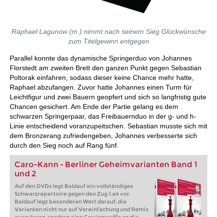
Raphael Lagunow (m.) nimmt nach seinem Sieg Glückwünsche
zum Titelgewinn entgegen
Parallel konnte das dynamische Springerduo von Johannes
Florstedt am zweiten Brett den ganzen Punkt gegen Sebastian
Poltorak einfahren, sodass dieser keine Chance mehr hatte,
Raphael abzufangen. Zuvor hatte Johannes einen Turm für
Leichtfigur und zwei Bauern geopfert und sich so langfristig gute
Chancen gesichert. Am Ende der Partie gelang es dem
schwarzen Springerpaar, das Freibauernduo in der g- und h-
Linie entscheidend voranzupeitschen. Sebastian musste sich mit
dem Bronzerang zufriedengeben, Johannes verbesserte sich
durch den Sieg noch auf Rang fünf.
Caro-Kann - Berliner Geheimvarianten Band 1
und 2
Auf den DVDs legt Baldauf ein vollständiges
Schwarzrepertoire gegen den Zug 1.e4 vor.
Baldauf legz besonderen Wert darauf, die
Varianten nicht nur auf Vereinfachung und Remis