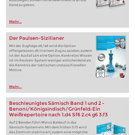
auszulegen, sondern eine Gewinnwaffe an die
Hand zu geben.
Mehr...
Der Paulsen-Sizilianer
Mit der Zugfolge e6/a6 wird die Option
offengelassen, d5 in einem Zug zu spielen, zudem
ist der Ausfall Lb4 eine Option. Konkretes Wissen
ist im Paulsen-System weniger entscheidend als
die Kenntnis der taktischen und positionellen
Motive.
Mehr...
Beschleunigtes Sämisch Band 1 und 2 -
Benoni/Königsindisch/Grünfeld: Ein
Weißrepertoire nach 1.d4 Sf6 2.c4 g6 3.f3
Auf 2 Bänden führt Marco Baldauf in das
Sämisch-System ein. Mit dem frühen 3.f3 wird
das Zentrum stabilisiert, zudem eine mögliche