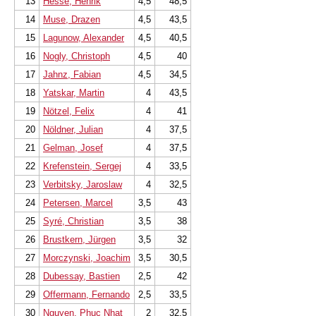
13
Hesse, Henrik
4,5
48,5
14
Muse, Drazen
4,5
43,5
15
Lagunow, Alexander
4,5
40,5
16
Nogly, Christoph
4,5
40
17
Jahnz, Fabian
4,5
34,5
18
Yatskar, Martin
4
43,5
19
Nötzel, Felix
4
41
20
Nöldner, Julian
4
37,5
21
Gelman, Josef
4
37,5
22
Krefenstein, Sergej
4
33,5
23
Verbitsky, Jaroslaw
4
32,5
24
Petersen, Marcel
3,5
43
25
Syré, Christian
3,5
38
26
Brustkern, Jürgen
3,5
32
27
Morczynski, Joachim
3,5
30,5
28
Dubessay, Bastien
2,5
42
29
Offermann, Fernando
2,5
33,5
30
Nguyen, Phuc Nhat
2
32,5