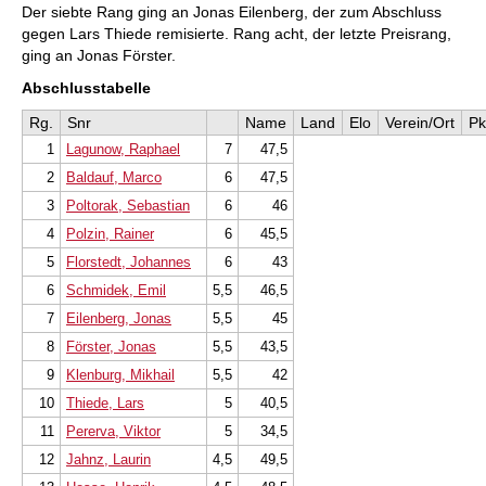
Der siebte Rang ging an Jonas Eilenberg, der zum Abschluss
gegen Lars Thiede remisierte. Rang acht, der letzte Preisrang,
ging an Jonas Förster.
Abschlusstabelle
Rg.
Snr
Name
Land
Elo
Verein/Ort
Pk
1
Lagunow, Raphael
7
47,5
2
Baldauf, Marco
6
47,5
3
Poltorak, Sebastian
6
46
4
Polzin, Rainer
6
45,5
5
Florstedt, Johannes
6
43
6
Schmidek, Emil
5,5
46,5
7
Eilenberg, Jonas
5,5
45
8
Förster, Jonas
5,5
43,5
9
Klenburg, Mikhail
5,5
42
10
Thiede, Lars
5
40,5
11
Pererva, Viktor
5
34,5
12
Jahnz, Laurin
4,5
49,5