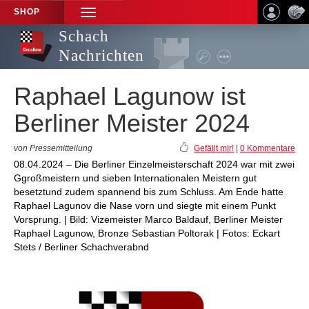
SHOP
TOGGLE
NAVIGATION
Schach
Nachrichten
Raphael Lagunow ist
Berliner Meister 2024
von Pressemitteilung
Gefällt mir!
|
0 Kommentare
08.04.2024 – Die Berliner Einzelmeisterschaft 2024 war mit zwei
Ggroßmeistern und sieben Internationalen Meistern gut
besetztund zudem spannend bis zum Schluss. Am Ende hatte
Raphael Lagunov die Nase vorn und siegte mit einem Punkt
Vorsprung. | Bild: Vizemeister Marco Baldauf, Berliner Meister
Raphael Lagunow, Bronze Sebastian Poltorak | Fotos: Eckart
Stets / Berliner Schachverabnd