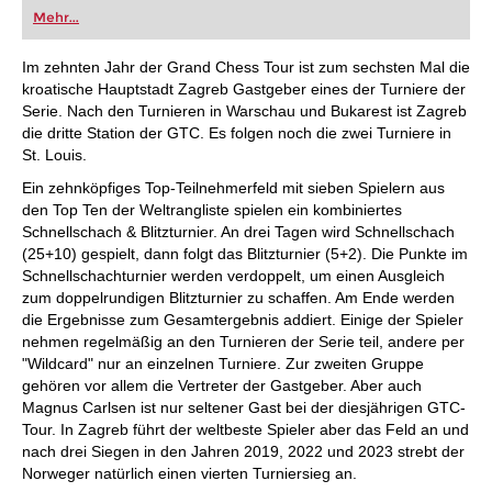
oder bereits auf Turnierniveau spielen: Mit
Mehr...
FRITZ trainieren Sie effizienter, intelligenter und
individueller als je zuvor.
Im zehnten Jahr der Grand Chess Tour ist zum sechsten Mal die
kroatische Hauptstadt Zagreb Gastgeber eines der Turniere der
Serie. Nach den Turnieren in Warschau und Bukarest ist Zagreb
die dritte Station der GTC. Es folgen noch die zwei Turniere in
St. Louis.
Ein zehnköpfiges Top-Teilnehmerfeld mit sieben Spielern aus
den Top Ten der Weltrangliste spielen ein kombiniertes
Schnellschach & Blitzturnier. An drei Tagen wird Schnellschach
(25+10) gespielt, dann folgt das Blitzturnier (5+2). Die Punkte im
Schnellschachturnier werden verdoppelt, um einen Ausgleich
zum doppelrundigen Blitzturnier zu schaffen. Am Ende werden
die Ergebnisse zum Gesamtergebnis addiert. Einige der Spieler
nehmen regelmäßig an den Turnieren der Serie teil, andere per
"Wildcard" nur an einzelnen Turniere. Zur zweiten Gruppe
gehören vor allem die Vertreter der Gastgeber. Aber auch
Magnus Carlsen ist nur seltener Gast bei der diesjährigen GTC-
Tour. In Zagreb führt der weltbeste Spieler aber das Feld an und
nach drei Siegen in den Jahren 2019, 2022 und 2023 strebt der
Norweger natürlich einen vierten Turniersieg an.