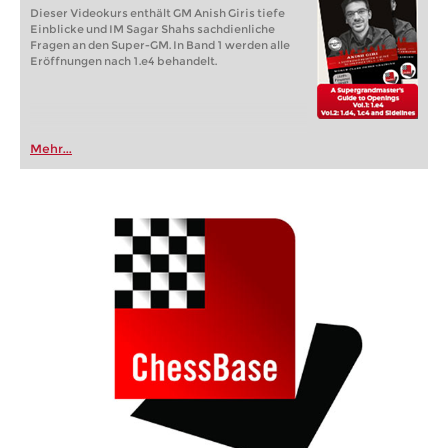
Dieser Videokurs enthält GM Anish Giris tiefe
Einblicke und IM Sagar Shahs sachdienliche
Fragen an den Super-GM. In Band 1 werden alle
Eröffnungen nach 1.e4 behandelt.
Mehr...