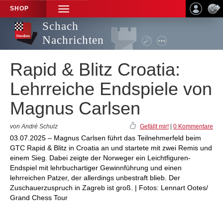
SHOP
TOGGLE
NAVIGATION
Schach
Nachrichten
Rapid & Blitz Croatia:
Lehrreiche Endspiele von
Magnus Carlsen
von André Schulz
Gefällt mir!
|
0 Kommentare
03.07.2025 – Magnus Carlsen führt das Teilnehmerfeld beim
GTC Rapid & Blitz in Croatia an und startete mit zwei Remis und
einem Sieg. Dabei zeigte der Norweger ein Leichtfiguren-
Endspiel mit lehrbuchartiger Gewinnführung und einen
lehrreichen Patzer, der allerdings unbestraft blieb. Der
Zuschauerzuspruch in Zagreb ist groß. | Fotos: Lennart Ootes/
Grand Chess Tour