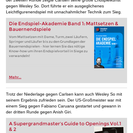
der zweiten Runde zeigte Carlsen seine große Endspielkunst
gegen Wesley So. Dort führte er ein ausgeglichenes
Leichtfigurenendspiel mit unnachahmlicher Technik zum Sieg.
Die Endspiel-Akademie Band 1: Mattsetzen &
Bauernendspiele
Vom Mattsetzen mit Dame, Turm, zwei Läufern,
Springer und Läufer bis zu den Grundlagen der
Bauernendspielen – hier lernen Sie das nötige
Know-how um ihren Endspielvorteil in Siege zu
verwandeln!
Mehr...
Trotz der Niederlage gegen Carlsen kann auch Wesley So mit
seinem Ergebnis zufrieden sein. Der US-Großmeister war mit
einem Sieg gegen Fabiano Caruana gestartet und gewann in
der dritten Runde gegen Anish Giri.
A Supergrandmaster's Guide to Openings Vol.1
& 2