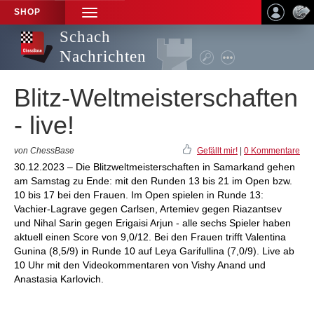
SHOP
TOGGLE
NAVIGATION
Schach
Nachrichten
Blitz-Weltmeisterschaften
- live!
von ChessBase
Gefällt mir!
|
0 Kommentare
30.12.2023 – Die Blitzweltmeisterschaften in Samarkand gehen
am Samstag zu Ende: mit den Runden 13 bis 21 im Open bzw.
10 bis 17 bei den Frauen. Im Open spielen in Runde 13:
Vachier-Lagrave gegen Carlsen, Artemiev gegen Riazantsev
und Nihal Sarin gegen Erigaisi Arjun - alle sechs Spieler haben
aktuell einen Score von 9,0/12. Bei den Frauen trifft Valentina
Gunina (8,5/9) in Runde 10 auf Leya Garifullina (7,0/9). Live ab
10 Uhr mit den Videokommentaren von Vishy Anand und
Anastasia Karlovich.