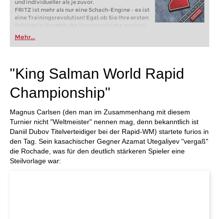
und individueller als je zuvor.
FRITZ ist mehr als nur eine Schach-Engine – es ist
eine Trainingsrevolution! Egal, ob Sie Ihre ersten
Schritte in die Welt des Vereinsschachs machen
oder bereits auf Turnierniveau spielen: Mit
Mehr...
FRITZ trainieren Sie effizienter, intelligenter und
individueller als je zuvor.
"King Salman World Rapid
Championship"
Magnus Carlsen (den man im Zusammenhang mit diesem
Turnier nicht "Weltmeister" nennen mag, denn bekanntlich ist
Daniil Dubov Titelverteidiger bei der Rapid-WM) startete furios in
den Tag. Sein kasachischer Gegner Azamat Utegaliyev "vergaß"
die Rochade, was für den deutlich stärkeren Spieler eine
Steilvorlage war: