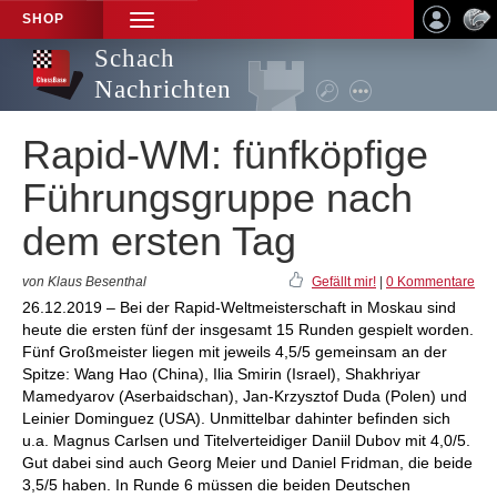
SHOP
TOGGLE
NAVIGATION
Schach
Nachrichten
Rapid-WM: fünfköpfige
Führungsgruppe nach
dem ersten Tag
von Klaus Besenthal
Gefällt mir!
|
0 Kommentare
26.12.2019 – Bei der Rapid-Weltmeisterschaft in Moskau sind
heute die ersten fünf der insgesamt 15 Runden gespielt worden.
Fünf Großmeister liegen mit jeweils 4,5/5 gemeinsam an der
Spitze: Wang Hao (China), Ilia Smirin (Israel), Shakhriyar
Mamedyarov (Aserbaidschan), Jan-Krzysztof Duda (Polen) und
Leinier Dominguez (USA). Unmittelbar dahinter befinden sich
u.a. Magnus Carlsen und Titelverteidiger Daniil Dubov mit 4,0/5.
Gut dabei sind auch Georg Meier und Daniel Fridman, die beide
3,5/5 haben. In Runde 6 müssen die beiden Deutschen