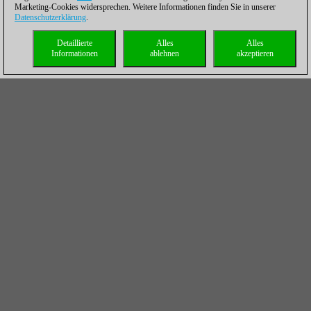
Marketing-Cookies widersprechen. Weitere Informationen finden Sie in unserer
Datenschutzerklärung
.
Detaillierte
Alles
Alles
Informationen
ablehnen
akzeptieren
Die Spieler bei der Arbeit | Foto: Lennart Ootes