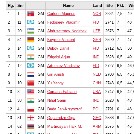
Rg.
Snr
Name
Land
Elo
Pkt.
Wt
1
1
GM
Carlsen Magnus
NOR
2834
7,5
49
2
11
GM
Fedoseev Vladimir
FID
2741
7
48
3
20
GM
Abdusattorov Nodirbek
UZB
2676
7
47
4
54
GM
Keymer Vincent
GER
2590
7
47
5
14
GM
Dubov Daniil
FID
2712
6,5
50
6
37
GM
Erigaisi Arjun
IND
2628
6,5
49
7
12
GM
Artemiev Vladislav
FID
2727
6,5
46,
8
15
GM
Giri Anish
NED
2708
6,5
45,
9
10
GM
Yu Yangyi
CHN
2743
6,5
44,
10
8
GM
Caruana Fabiano
USA
2747
6,5
42,
11
38
GM
Nihal Sarin
IND
2628
6
48
12
4
GM
Duda Jan-Krzysztof
POL
2791
6
48
13
81
GM
Quparadze Giga
GEO
2538
6
47,
14
62
GM
Martirosyan Haik M.
ARM
2575
6
46