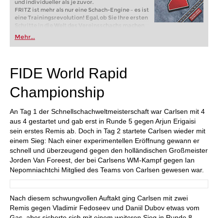
und individueller als je zuvor.
FRITZ ist mehr als nur eine Schach-Engine – es ist
eine Trainingsrevolution! Egal, ob Sie Ihre ersten
Schritte in die Welt des Vereinsschachs machen
oder bereits auf Turnierniveau spielen: Mit
Mehr...
FRITZ trainieren Sie effizienter, intelligenter und
individueller als je zuvor.
FIDE World Rapid
Championship
An Tag 1 der Schnellschachweltmeisterschaft war Carlsen mit 4
aus 4 gestartet und gab erst in Runde 5 gegen Arjun Erigaisi
sein erstes Remis ab. Doch in Tag 2 startete Carlsen wieder mit
einem Sieg: Nach einer experimentellen Eröffnung gewann er
schnell und überzeugend gegen den holländischen Großmeister
Jorden Van Foreest, der bei Carlsens WM-Kampf gegen Ian
Nepomniachtchi Mitglied des Teams von Carlsen gewesen war.
Nach diesem schwungvollen Auftakt ging Carlsen mit zwei
Remis gegen Vladimir Fedoseev und Daniil Dubov etwas vom
Gas, aber sicherte sich mit einem weiteren Sieg in Runde 8