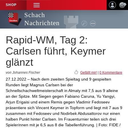
SHOP
TOGGLE
NAVIGATION
Schach
Nachrichten
Rapid-WM, Tag 2:
Carlsen führt, Keymer
glänzt
von Johannes Fischer
Gefällt mir!
|
0 Kommentare
27.12.2022 – Nach dem zweiten Spieltag und 9 gespielten
Runden liegt Magnus Carlsen bei der
Schnellschachweltmeisterschaft in Almaty mit 7,5 aus 9 alleine
an der Spitze. Mit Siegen gegen Fabiano Caruna, Yu Yangyi,
Arjun Erigaisi und einem Remis gegen Vladimir Fedoseev
präsentiere sich Vincent Keymer in Topform und liegt mit 7 aus 9
zusammen mit Fedoseev und Nodirbek Abdusattorov nur einen
halben Punkt hinter Carlsen. Im Frauenturnier teilen sich drei
Spielerinnen mit je 6,5 aus 8 die Tabellenführung. | Foto: FIDE /