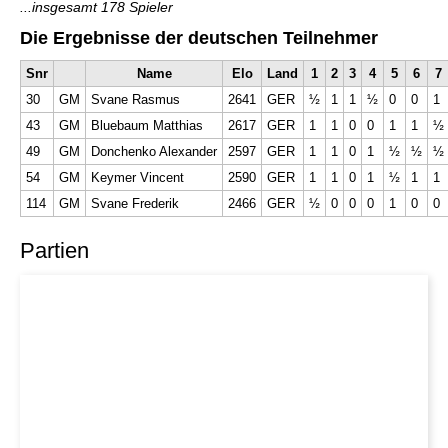
...insgesamt 178 Spieler
Die Ergebnisse der deutschen Teilnehmer
Snr
Name
Elo
Land
1
2
3
4
5
6
7
30
GM
Svane Rasmus
2641
GER
½
1
1
½
0
0
1
43
GM
Bluebaum Matthias
2617
GER
1
1
0
0
1
1
½
49
GM
Donchenko Alexander
2597
GER
1
1
0
1
½
½
½
54
GM
Keymer Vincent
2590
GER
1
1
0
1
½
1
1
114
GM
Svane Frederik
2466
GER
½
0
0
0
1
0
0
Partien