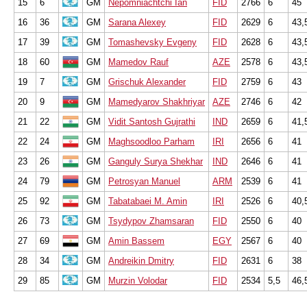
15
6
GM
Nepomniachtchi Ian
FID
2766
6
45
16
36
GM
Sarana Alexey
FID
2629
6
43,
17
39
GM
Tomashevsky Evgeny
FID
2628
6
43,
18
60
GM
Mamedov Rauf
AZE
2578
6
43,
19
7
GM
Grischuk Alexander
FID
2759
6
43
20
9
GM
Mamedyarov Shakhriyar
AZE
2746
6
42
21
22
GM
Vidit Santosh Gujrathi
IND
2659
6
41,
22
24
GM
Maghsoodloo Parham
IRI
2656
6
41
23
26
GM
Ganguly Surya Shekhar
IND
2646
6
41
24
79
GM
Petrosyan Manuel
ARM
2539
6
41
25
92
GM
Tabatabaei M. Amin
IRI
2526
6
40,
26
73
GM
Tsydypov Zhamsaran
FID
2550
6
40
27
69
GM
Amin Bassem
EGY
2567
6
40
28
34
GM
Andreikin Dmitry
FID
2631
6
38
29
85
GM
Murzin Volodar
FID
2534
5,5
46,