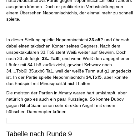
hätte Abdusattorovs Partie gegen Nepomniachtchi leicht anders
ausgehen können. Doch er profitierte in Verluststellung von
einem Übersehen Nepomniachtchis, der einmal mehr zu schnell
spielte.
In dieser Stellung spielte Nepomniachtchi
33.a5?
und übersah
dabei einen taktischen Konter seines Gegners. Nach dem
unspektakulären 33.Tb5 steht Weiß weiter auf Gewinn. Doch
nach 33.a5 folgte
33...Ta8!
, und wenn Weiß den angegriffenen
Läufer mit 34.Lb6 zurückzieht, gewinnt Schwarz nach
34....Txb6! 35.axb6 Ta1, weil der weiße Turm auf g1 ungedeckt
ist. In der Partie spielte Nepomniachtchi
34.Txf5
, aber konnte
das Endspiel mit Minusqualität nicht halten.
Die meisten der Partien in Almaty waren hart umkämpft, aber
natürlich gab es auch ein paar Kurzsiege. So konnte Dubov
gegen Nihal Sarin einen sehr direkten Angriff mit einem
hübschen Damenopfer krönen.
Tabelle nach Runde 9