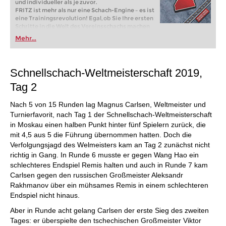
und individueller als je zuvor.
FRITZ ist mehr als nur eine Schach-Engine – es ist
eine Trainingsrevolution! Egal, ob Sie Ihre ersten
Schritte in die Welt des Vereinsschachs machen
oder bereits auf Turnierniveau spielen: Mit
Mehr...
FRITZ trainieren Sie effizienter, intelligenter und
individueller als je zuvor.
Schnellschach-Weltmeisterschaft 2019,
Tag 2
Nach 5 von 15 Runden lag Magnus Carlsen, Weltmeister und
Turnierfavorit, nach Tag 1 der Schnellschach-Weltmeisterschaft
in Moskau einen halben Punkt hinter fünf Spielern zurück, die
mit 4,5 aus 5 die Führung übernommen hatten. Doch die
Verfolgungsjagd des Welmeisters kam an Tag 2 zunächst nicht
richtig in Gang. In Runde 6 musste er gegen Wang Hao ein
schlechteres Endspiel Remis halten und auch in Runde 7 kam
Carlsen gegen den russischen Großmeister Aleksandr
Rakhmanov über ein mühsames Remis in einem schlechteren
Endspiel nicht hinaus.
Aber in Runde acht gelang Carlsen der erste Sieg des zweiten
Tages: er überspielte den tschechischen Großmeister Viktor