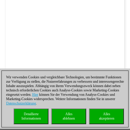
Wir verwenden Cookies und vergleichbare Technologien, um bestimmte Funktionen
zur Verfügung zu stellen, die Nutzererfahrungen zu verbessern und interessengerechte
Inhalte auszuspielen. Abhängig von ihrem Verwendungszweck können dabei neben
technisch erforderlichen Cookies auch Analyse-Cookies sowie Marketing-Cookies
eingesetzt werden.
Hier
können Sie der Verwendung von Analyse-Cookies und
Marketing-Cookies widersprechen. Weitere Informationen finden Sie in unserer
Datenschutzerklärung
.
Detaillierte
Alles
Alles
In Runde 9 stand Carlsen Alexander Zubov mit Schwarz lange
Informationen
ablehnen
akzeptieren
gedrückt, aber konnte sich dann mit einem Konter befreien und
am Ende sogar noch gewinnen.