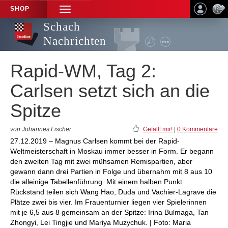
SHOP
TOGGLE
NAVIGATION
Schach
Nachrichten
Rapid-WM, Tag 2:
Carlsen setzt sich an die
Spitze
von Johannes Fischer
Gefällt mir!
|
0 Kommentare
27.12.2019 – Magnus Carlsen kommt bei der Rapid-
Weltmeisterschaft in Moskau immer besser in Form. Er begann
den zweiten Tag mit zwei mühsamen Remispartien, aber
gewann dann drei Partien in Folge und übernahm mit 8 aus 10
die alleinige Tabellenführung. Mit einem halben Punkt
Rückstand teilen sich Wang Hao, Duda und Vachier-Lagrave die
Plätze zwei bis vier. Im Frauenturnier liegen vier Spielerinnen
mit je 6,5 aus 8 gemeinsam an der Spitze: Irina Bulmaga, Tan
Zhongyi, Lei Tingjie und Mariya Muzychuk. | Foto: Maria