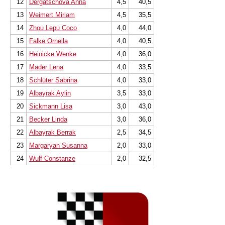
12
Dergatschova Anna
4,5
40,5
13
Weimert Miriam
4,5
35,5
14
Zhou Lepu Coco
4,0
44,0
15
Falke Ornella
4,0
40,5
16
Heinicke Wenke
4,0
36,0
17
Mader Lena
4,0
33,5
18
Schlüter Sabrina
4,0
33,0
19
Albayrak Aylin
3,5
33,0
20
Sickmann Lisa
3,0
43,0
21
Becker Linda
3,0
36,0
22
Albayrak Berrak
2,5
34,5
23
Margaryan Susanna
2,0
33,0
24
Wulf Constanze
2,0
32,5