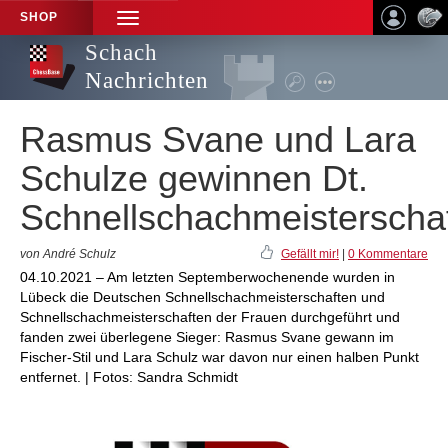
SHOP
TOGGLE
NAVIGATION
Schach
Nachrichten
Rasmus Svane und Lara
Schulze gewinnen Dt.
Schnellschachmeisterscha
von André Schulz
Gefällt mir!
|
0 Kommentare
04.10.2021 – Am letzten Septemberwochenende wurden in
Lübeck die Deutschen Schnellschachmeisterschaften und
Schnellschachmeisterschaften der Frauen durchgeführt und
fanden zwei überlegene Sieger: Rasmus Svane gewann im
Fischer-Stil und Lara Schulz war davon nur einen halben Punkt
entfernet. | Fotos: Sandra Schmidt