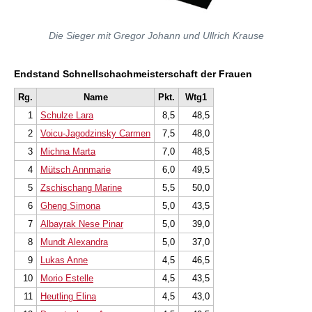
Die Sieger mit Gregor Johann und Ullrich Krause
Endstand Schnellschachmeisterschaft der Frauen
Rg.
Name
Pkt.
Wtg1
1
Schulze Lara
8,5
48,5
2
Voicu-Jagodzinsky Carmen
7,5
48,0
3
Michna Marta
7,0
48,5
4
Mütsch Annmarie
6,0
49,5
5
Zschischang Marine
5,5
50,0
6
Gheng Simona
5,0
43,5
7
Albayrak Nese Pinar
5,0
39,0
8
Mundt Alexandra
5,0
37,0
9
Lukas Anne
4,5
46,5
10
Morio Estelle
4,5
43,5
11
Heutling Elina
4,5
43,0