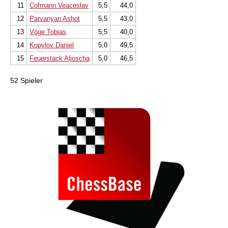
11
Cofmann Veaceslav
5,5
44,0
12
Parvanyan Ashot
5,5
43,0
13
Vöge Tobias
5,5
40,0
14
Kopylov Daniel
5,0
49,5
15
Feuerstack Aljoscha
5,0
46,5
52 Spieler