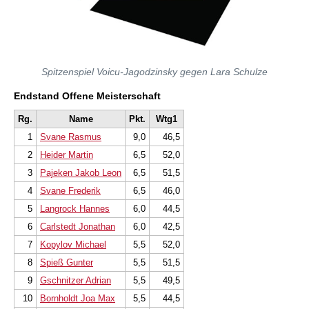
Spitzenspiel Voicu-Jagodzinsky gegen Lara Schulze
Endstand Offene Meisterschaft
Rg.
Name
Pkt.
Wtg1
1
Svane Rasmus
9,0
46,5
2
Heider Martin
6,5
52,0
3
Pajeken Jakob Leon
6,5
51,5
4
Svane Frederik
6,5
46,0
5
Langrock Hannes
6,0
44,5
6
Carlstedt Jonathan
6,0
42,5
7
Kopylov Michael
5,5
52,0
8
Spieß Gunter
5,5
51,5
9
Gschnitzer Adrian
5,5
49,5
10
Bornholdt Joa Max
5,5
44,5