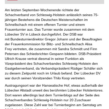
FRITZ trainieren Sie effizienter, intelligenter und
individueller als je zuvor.
Am letzten September-Wochenende richtete der
Schachverband von Schleswig-Holstein anlässlich seines 75-
jährigen Bestehens die Deutschen Meisterschaften im
Schnellschach mit einem offenen Turnier und einem
Frauenturnier aus. Das Turnier wurde zusammen mit dem
Lübecker SV in Lübeck durchgeführt. Der DSB war
mit Bundesturnierdirektor Gregor Johann und der Beauftragten
der Frauenkommission für Blitz- und Schnellschach Alisa
Frey vertreten, die zusammen mit Sandra Schmidt und Finn
Petersen das Schiedsrichter-Gespann bildeten. DSB-Präsident
Ullrich Krause vertrat diesmal in seiner Funktion als
Vizepräsident des Schachverbandes Schleswig-Holstein den
Gastgeberverband, da Verbandspräsident Rüdiger Schäfer sich
zu diesem Zeitpunkt noch im Urlaub befand. Der Lübecker DV
war durch seinen Vorsitzenden Thilo Koop vertreten.
Austragungsort war der Hanseatische Hof, etwas außerhalb der
Lübecker Altstadt unweit des berühmten Lübecker Holstentores.
Dort waren allerdings laut dem Turnierblogs auf der Seite des
Schachverbandes Schleswig-Holstein nur 20 Zuschauer
zugelassen. Diese Zahl war bei Turnierbeginn am Samstag um