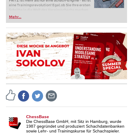
FRITZ ist mehr als nur eine Schach-Engine – es ist
eine Trainingsrevolution! Egal, ob Sie Ihre ersten
Schritte in die Welt des Vereinsschachs machen
oder bereits auf Turnierniveau spielen: Mit
Mehr...
FRITZ trainieren Sie effizienter, intelligenter und
individueller als je zuvor.
ChessBase
Die ChessBase GmbH, mit Sitz in Hamburg, wurde
1987 gegründet und produziert Schachdatenbanken
sowie Lehr- und Trainingskurse für Schachspieler.