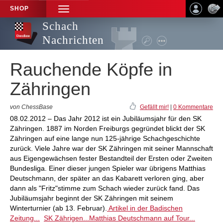
SHOP
TOGGLE
NAVIGATION
Schach
Nachrichten
Rauchende Köpfe in
Zähringen
von ChessBase
Gefällt mir!
|
0 Kommentare
08.02.2012 – Das Jahr 2012 ist ein Jubiläumsjahr für den SK
Zähringen. 1887 im Norden Freiburgs gegründet blickt der SK
Zähringen auf eine lange nun 125-jährige Schachgeschichte
zurück. Viele Jahre war der SK Zähringen mit seiner Mannschaft
aus Eigengewächsen fester Bestandteil der Ersten oder Zweiten
Bundesliga. Einer dieser jungen Spieler war übrigens Matthias
Deutschmann, der später an das Kabarett verloren ging, aber
dann als "Fritz"stimme zum Schach wieder zurück fand. Das
Jubiläumsjahr beginnt der SK Zähringen mit seinem
Winterturnier (ab 13. Februar).
Artikel in der Badischen
Zeitung...
SK Zährigen...
Matthias Deutschmann auf Tour...