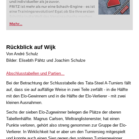
und individueller als je zuvor.
FRITZ ist mehr als nur eine Schach-Engine – es ist
eine Trainingsrevolution! Egal, ob Sie Ihre ersten
Schritte in die Welt des Vereinsschachs machen
oder bereits auf Turnierniveau spielen: Mit
Mehr...
FRITZ trainieren Sie effizienter, intelligenter und
individueller als je zuvor.
Rückblick auf Wijk
Von André Schulz
Bilder: Elisebth Pähtz und Joachim Schulze
Abschlusstabellen und Partien...
Bei der Betrachtung der Schlusstabelle des Tata-Steel A-Turniers fällt
auf, dass sie auf auffällige Weise in zwei Teile zerfällt - in die Hälfte
mit den Elo-Gewinnern und in die Hälfte der Elo-Verlierer - mit zwei
kleinen Ausnahmen.
Sechs der sieben Elo-Zugewinner belegen die Plätze der oberen
Tabellenhälfte. Magnus Carlsen, Weltranglistenerster, hat einen
Punkte verloren, gehört also streng genommen zur Gruppe der Elo-
Verlierer. In Wirklichkeit hat er aber um den Turniersieg mitgespielt
und konnte auch einen Sieg gegen den späteren Turniergewinner