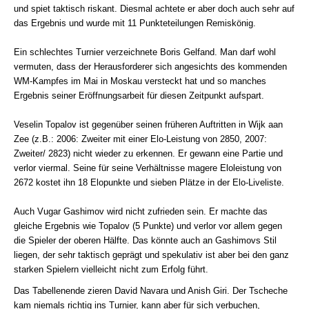
und spiet taktisch riskant. Diesmal achtete er aber doch auch sehr auf
das Ergebnis und wurde mit 11 Punkteteilungen Remiskönig.
Ein schlechtes Turnier verzeichnete Boris Gelfand. Man darf wohl
vermuten, dass der Herausforderer sich angesichts des kommenden
WM-Kampfes im Mai in Moskau versteckt hat und so manches
Ergebnis seiner Eröffnungsarbeit für diesen Zeitpunkt aufspart.
Veselin Topalov ist gegenüber seinen früheren Auftritten in Wijk aan
Zee (z.B.: 2006: Zweiter mit einer Elo-Leistung von 2850, 2007:
Zweiter/ 2823) nicht wieder zu erkennen. Er gewann eine Partie und
verlor viermal. Seine für seine Verhältnisse magere Eloleistung von
2672 kostet ihn 18 Elopunkte und sieben Plätze in der Elo-Liveliste.
Auch Vugar Gashimov wird nicht zufrieden sein. Er machte das
gleiche Ergebnis wie Topalov (5 Punkte) und verlor vor allem gegen
die Spieler der oberen Hälfte. Das könnte auch an Gashimovs Stil
liegen, der sehr taktisch geprägt und spekulativ ist aber bei den ganz
starken Spielern vielleicht nicht zum Erfolg führt.
Das Tabellenende zieren David Navara und Anish Giri. Der Tscheche
kam niemals richtig ins Turnier, kann aber für sich verbuchen,