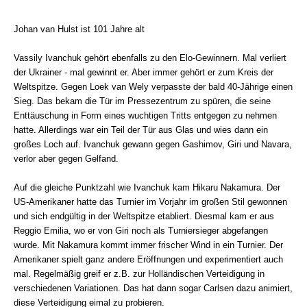
Johan van Hulst ist 101 Jahre alt
Vassily Ivanchuk gehört ebenfalls zu den Elo-Gewinnern. Mal verliert
der Ukrainer - mal gewinnt er. Aber immer gehört er zum Kreis der
Weltspitze. Gegen Loek van Wely verpasste der bald 40-Jährige einen
Sieg. Das bekam die Tür im Pressezentrum zu spüren, die seine
Enttäuschung in Form eines wuchtigen Tritts entgegen zu nehmen
hatte. Allerdings war ein Teil der Tür aus Glas und wies dann ein
großes Loch auf. Ivanchuk gewann gegen Gashimov, Giri und Navara,
verlor aber gegen Gelfand.
Auf die gleiche Punktzahl wie Ivanchuk kam Hikaru Nakamura. Der
US-Amerikaner hatte das Turnier im Vorjahr im großen Stil gewonnen
und sich endgültig in der Weltspitze etabliert. Diesmal kam er aus
Reggio Emilia, wo er von Giri noch als Turniersieger abgefangen
wurde. Mit Nakamura kommt immer frischer Wind in ein Turnier. Der
Amerikaner spielt ganz andere Eröffnungen und experimentiert auch
mal. Regelmäßig greif er z.B. zur Holländischen Verteidigung in
verschiedenen Variationen. Das hat dann sogar Carlsen dazu animiert,
diese Verteidigung eimal zu probieren.