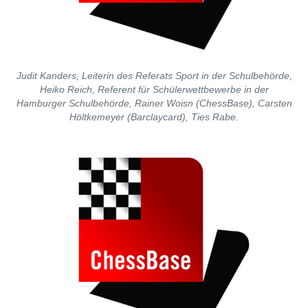
Judit Kanders, Leiterin des Referats Sport in der Schulbehörde,
Heiko Reich, Referent für Schülerwettbewerbe in der
Hamburger Schulbehörde, Rainer Woisn (ChessBase), Carsten
Höltkemeyer (Barclaycard), Ties Rabe.