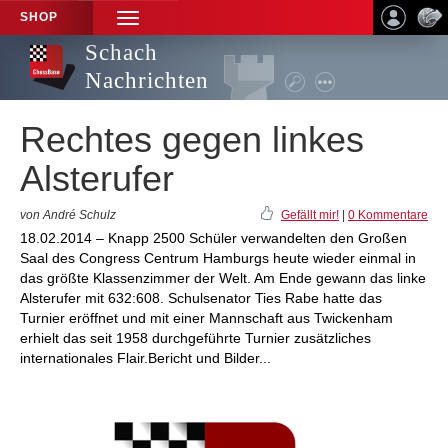
SHOP
TOGGLE
NAVIGATION
Schach
Nachrichten
Rechtes gegen linkes
Alsterufer
von André Schulz
Gefällt mir!
|
0 Kommentare
18.02.2014 – Knapp 2500 Schüler verwandelten den Großen
Saal des Congress Centrum Hamburgs heute wieder einmal in
das größte Klassenzimmer der Welt. Am Ende gewann das linke
Alsterufer mit 632:608. Schulsenator Ties Rabe hatte das
Turnier eröffnet und mit einer Mannschaft aus Twickenham
erhielt das seit 1958 durchgeführte Turnier zusätzliches
internationales Flair.Bericht und Bilder...