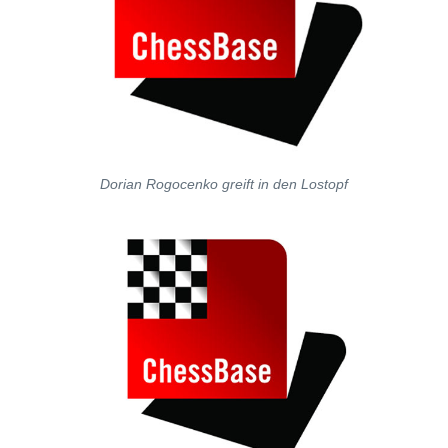
Dorian Rogocenko greift in den Lostopf