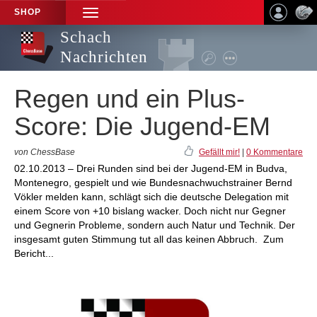
SHOP
TOGGLE
NAVIGATION
Schach
Nachrichten
Regen und ein Plus-
Score: Die Jugend-EM
von ChessBase
Gefällt mir!
|
0 Kommentare
02.10.2013 – Drei Runden sind bei der Jugend-EM in Budva,
Montenegro, gespielt und wie Bundesnachwuchstrainer Bernd
Vökler melden kann, schlägt sich die deutsche Delegation mit
einem Score von +10 bislang wacker. Doch nicht nur Gegner
und Gegnerin Probleme, sondern auch Natur und Technik. Der
insgesamt guten Stimmung tut all das keinen Abbruch. Zum
Bericht...