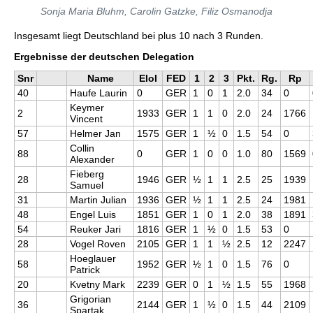
Sonja Maria Bluhm, Carolin Gatzke, Filiz Osmanodja
Insgesamt liegt Deutschland bei plus 10 nach 3 Runden.
Ergebnisse der deutschen Delegation
Snr
Name
EloI
FED
1
2
3
Pkt.
Rg.
Rp
40
Haufe Laurin
0
GER
1
0
1
2.0
34
0
Keymer
2
1933
GER
1
1
0
2.0
24
1766
Vincent
57
Helmer Jan
1575
GER
1
½
0
1.5
54
0
Collin
88
0
GER
1
0
0
1.0
80
1569
Alexander
Fieberg
28
1946
GER
½
1
1
2.5
25
1939
Samuel
31
Martin Julian
1936
GER
½
1
1
2.5
24
1981
48
Engel Luis
1851
GER
1
0
1
2.0
38
1891
54
Reuker Jari
1816
GER
1
½
0
1.5
53
0
28
Vogel Roven
2105
GER
1
1
½
2.5
12
2247
Hoeglauer
58
1952
GER
½
1
0
1.5
76
0
Patrick
20
Kvetny Mark
2239
GER
0
1
½
1.5
55
1968
Grigorian
36
2144
GER
1
½
0
1.5
44
2109
Spartak