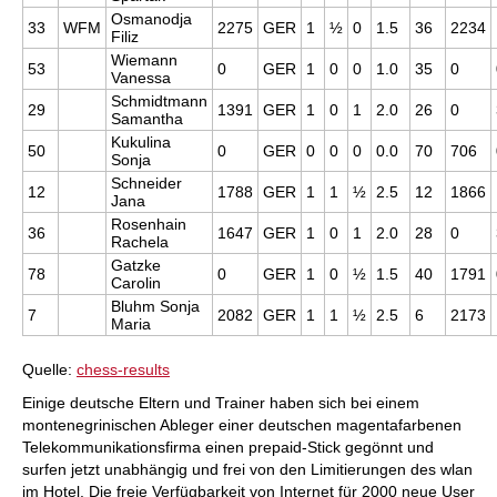
Osmanodja
33
WFM
2275
GER
1
½
0
1.5
36
2234
Filiz
Wiemann
53
0
GER
1
0
0
1.0
35
0
Vanessa
Schmidtmann
29
1391
GER
1
0
1
2.0
26
0
Samantha
Kukulina
50
0
GER
0
0
0
0.0
70
706
Sonja
Schneider
12
1788
GER
1
1
½
2.5
12
1866
Jana
Rosenhain
36
1647
GER
1
0
1
2.0
28
0
Rachela
Gatzke
78
0
GER
1
0
½
1.5
40
1791
Carolin
Bluhm Sonja
7
2082
GER
1
1
½
2.5
6
2173
Maria
Quelle:
chess-results
Einige deutsche Eltern und Trainer haben sich bei einem
montenegrinischen Ableger einer deutschen magentafarbenen
Telekommunikationsfirma einen prepaid-Stick gegönnt und
surfen jetzt unabhängig und frei von den Limitierungen des wlan
im Hotel. Die freie Verfügbarkeit von Internet für 2000 neue User