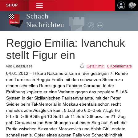
SHOP
TOGGLE
NAVIGATION
Schach
Nachrichten
Reggio Emilia: Ivanchuk
stellt Figur ein
von ChessBase
Gefällt mir!
|
0 Kommentare
04.01.2012 – Hikaru Nakamura kam in der gestrigen 7. Runde
des Turniers in Reggio Emilia mit den schwarzen Steinen zu
einem schnellen Remis gegen Fabiano Caruana. In der
Eröffnung kopierte er eine Variante gegen das populäre 5.Ld3-
System in der Sizilianischen Paulsenvariante, mit der Peter
Svidler beim Tal-Memorial in Moskau ebenfalls schon recht
mühelos zum Ausgleich kam: 5.Ld3 Sf6 6.0–0 e5 7.Lg5 h6
8.Lxf6 Dxf6 9.Sf5 g6 10.Se3 Lc5 11.Sd5 Dd8 usw. Im 21. Zug
gab Caruana seine Bemühungen auf einen Sieg auf. Auch die
Partie zwischen Alexander Morozevich und Anish Giri endete
schnell remis. Opfer eines akuten Falls von Schachblindheit