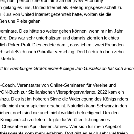
keit, über persönliche Kontakte an der „New Economy“
 gelang es uns, United Internet als Beteiligungsgesellschaft zu
 Kurs von United Internet gezehntelt hatte, wollten sie die
eßen uns Pleite gehen.
minare. Dies hätte so weiter gehen können, wenn mir im Jahr
e. Das war sehr unterhaltsam und damals ziemlich leichtes
chlich Poker-Profi. Dies endete damit, dass ich mit zwei Freunden
 schließlich nach Gibraltar verschlug. Dort blieb ich dann zehn
kkehrte.
rt! Ihr Hamburger Großmeister-Kollege Jan Gustafsson hat sich auch
h-Coach, Veranstalter von Online-Seminaren für Vereine und
in PGN-Buch zur Sizilianischen Vierspringervariante. 2022 kam ein
inzu. Dies ist im höheren Sinne die Widerlegung des Königsinders,
ffe nicht mehr spielbar erscheint. Natürlich kann Schwarz in den
chen, doch sind die auch nicht wirklich befriedigend. Um den
önigsindisch zu liefern, folgte die Veröffentlichung eines
 Chessable im April diesen Jahres. Wer sich für mein Angebot
thias-wahls.com
mehr erfahren. Dort gibt es auch sehr viel freien