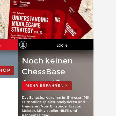
S
LOGIN
Noch keinen
ChessBase
HOP
Account?
MEHR ERFAHREN >
Das Schachprogramm im Browser! Mit
Fritz online spielen, analysieren und
trainieren. Vom Einsteiger bis zum
Meister. Mit visueller HILFE und
Rechentraining.