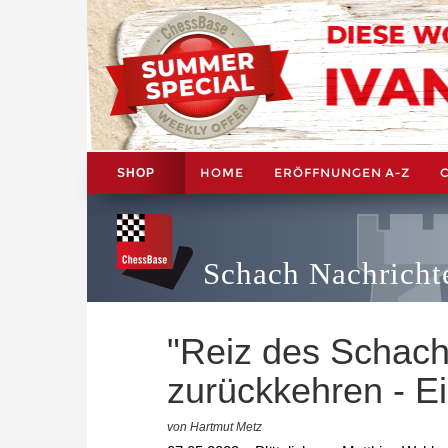
HOME
ERÖFFNUNGEN A-Z
SHOP
Schach Nachricht
"Reiz des Schach
zurückkehren - Ei
von Hartmut Metz