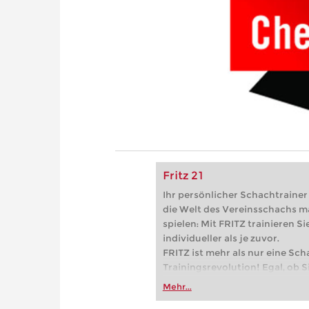
Fritz 21
Ihr persönlicher Schachtrainer -
die Welt des Vereinsschachs m
spielen: Mit FRITZ trainieren Sie
individueller als je zuvor.
FRITZ ist mehr als nur eine Sch
Trainingsrevolution! Egal, ob Si
Vereinsschachs machen oder ber
Mehr...
FRITZ trainieren Sie effizienter,