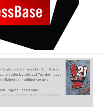
 Egal, ob Sie Ihre ersten Schritte in
achen oder bereits auf Turnierniveau
 effizienter, intelligenter und
ach-Engine – es ist eine
e Ihre ersten Schritte in die Welt des
eits auf Turnierniveau spielen: Mit
 intelligenter und individueller als je