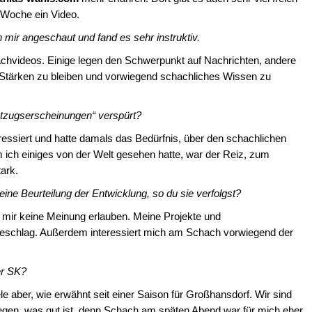
e Woche ein Video.
 mir angeschaut und fand es sehr instruktiv.
achvideos. Einige legen den Schwerpunkt auf Nachrichten, andere
 Stärken zu bleiben und vorwiegend schachliches Wissen zu
tzugserscheinungen“ verspürt?
nteressiert und hatte damals das Bedürfnis, über den schachlichen
ich einiges von der Welt gesehen hatte, war der Reiz, zum
ark.
Deine Beurteilung der Entwicklung, so du sie verfolgst?
mir keine Meinung erlauben. Meine Projekte und
 Beschlag. Außerdem interessiert mich am Schach vorwiegend der
r SK?
ele aber, wie erwähnt seit einer Saison für Großhansdorf. Wir sind
tiegen, was gut ist, denn Schach am späten Abend war für mich eher