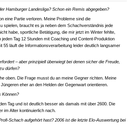
in der Hamburger Landesliga? Schon ein Remis abgegeben?
hon eine Partie verloren. Meine Probleme sind die
u spielen, braucht es ja neben dem Schachverständnis jede
cht habe, sportliche Betätigung, die mir jetzt im Winter fehlte,
a ich jeden Tag 12 Stunden mit Coaching und Content-Produktion
t 55 läuft die Informationsverarbeitung leider deutlich langsamer
fordert – aber prinzipiell überwiegt bei denen sicher die Freude,
zu dürfen?
iehe oben. Die Frage musst du an meine Gegner richten. Meine
e Jüngeren eher an den Helden der Gegenwart orientieren.
es Können?
n Tag und ist deutlich besser als damals mit über 2600. Die
im Alter kontinuierlich nach.
rofi-Schach aufgehört hast? 2006 ist die letzte Elo-Auswertung bei