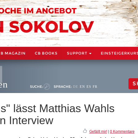
CB MAGAZIN
CB BOOKS
SUPPORT
EINSTEIGERKUR
en
S
SUCHE:
SPRACHE:
DE
EN
ES
FR
s" lässt Matthias Wahls
n Interview
Gefällt mir!
|
0 Kommentare