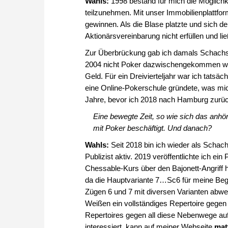
Wahls:
1998 bestand für mich die Möglich
teilzunehmen. Mit unser Immobilienplattform
gewinnen. Als die Blase platzte und sich der
Aktionärsvereinbarung nicht erfüllen und li
Zur Überbrückung gab ich damals Schachse
2004 nicht Poker dazwischengekommen wär
Geld. Für ein Dreivierteljahr war ich tatsä
eine Online-Pokerschule gründete, was mich
Jahre, bevor ich 2018 nach Hamburg zurüc
Eine bewegte Zeit, so wie sich das anhö
mit Poker beschäftigt. Und danach?
Wahls:
Seit 2018 bin ich wieder als Schac
Publizist aktiv. 2019 veröffentlichte ich e
Chessable-Kurs über den Bajonett-Angriff h
da die Hauptvariante 7…Sc6 für meine Begri
Zügen 6 und 7 mit diversen Varianten abwei
Weißen ein vollständiges Repertoire gegen K
Repertoires gegen all diese Nebenwege auf
interessiert, kann auf meiner Webseite
mat