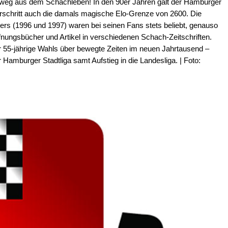
s weg aus dem Schachleben! In den 90er Jahren galt der Hamburger
rschritt auch die damals magische Elo-Grenze von 2600. Die
rs (1996 und 1997) waren bei seinen Fans stets beliebt, genauso
fnungsbücher und Artikel in verschiedenen Schach-Zeitschriften.
er 55-jährige Wahls über bewegte Zeiten im neuen Jahrtausend –
amburger Stadtliga samt Aufstieg in die Landesliga. | Foto: