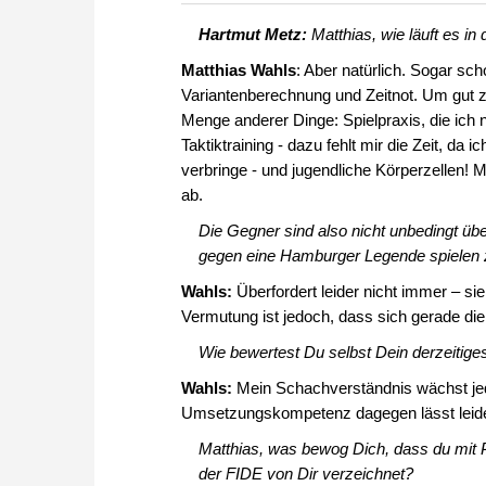
zuvor.
Hartmut Metz:
Matthias, wie läuft es 
Matthias Wahls
: Aber natürlich. Sogar sc
Variantenberechnung und Zeitnot. Um gut z
Menge anderer Dinge: Spielpraxis, die ich ni
Taktiktraining - dazu fehlt mir die Zeit, d
verbringe - und jugendliche Körperzellen! Mi
ab.
Die Gegner sind also nicht unbedingt über
gegen eine Hamburger Legende spielen 
Wahls:
Überfordert leider nicht immer – s
Vermutung ist jedoch, dass sich gerade di
Wie bewertest Du selbst Dein derzeitig
Wahls:
Mein Schachverständnis wächst jede
Umsetzungskompetenz dagegen lässt leider 
Matthias, was bewog Dich, dass du mit P
der FIDE von Dir verzeichnet?