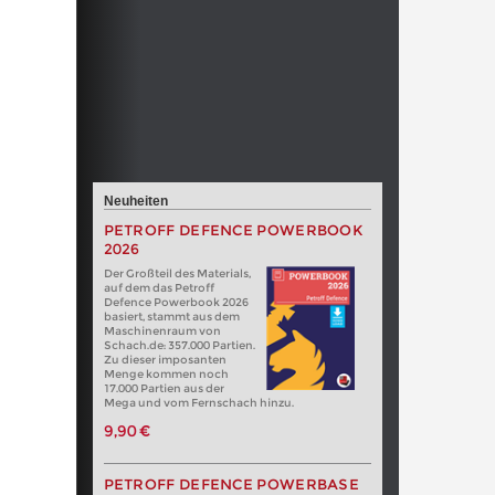
Neuheiten
PETROFF DEFENCE POWERBOOK
2026
Der Großteil des Materials,
auf dem das Petroff
Defence Powerbook 2026
basiert, stammt aus dem
Maschinenraum von
Schach.de: 357.000 Partien.
Zu dieser imposanten
Menge kommen noch
17.000 Partien aus der
Mega und vom Fernschach hinzu.
9,90 €
PETROFF DEFENCE POWERBASE