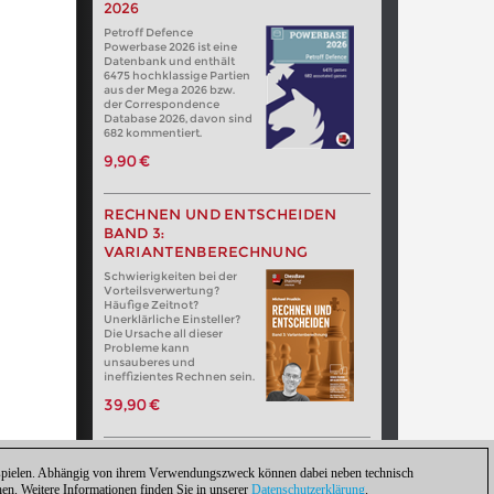
2026
Petroff Defence
Powerbase 2026 ist eine
Datenbank und enthält
6475 hochklassige Partien
aus der Mega 2026 bzw.
der Correspondence
Database 2026, davon sind
682 kommentiert.
9,90 €
RECHNEN UND ENTSCHEIDEN
BAND 3:
VARIANTENBERECHNUNG
Schwierigkeiten bei der
Vorteilsverwertung?
Häufige Zeitnot?
Unerklärliche Einsteller?
Die Ursache all dieser
Probleme kann
unsauberes und
ineffizientes Rechnen sein.
39,90 €
zuspielen. Abhängig von ihrem Verwendungszweck können dabei neben technisch
. Weitere Informationen finden Sie in unserer
Datenschutzerklärung
.