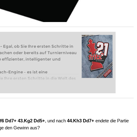
 Egal, ob Sie Ihre ersten Schritte in
achen oder bereits auf Turnierniveau
 effizienter, intelligenter und
ach-Engine – es ist eine
e Ihre ersten Schritte in die Welt des
eits auf Turnierniveau spielen: Mit
 intelligenter und individueller als je
2.f6 Dd7+ 43.Kg2 Dd5+
, und nach
44.Kh3 Dd7+
endete die Partie
lge den Gewinn aus?