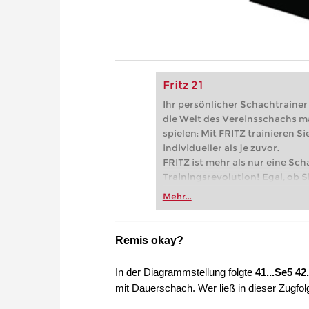
Fritz 21
Ihr persönlicher Schachtrainer -
die Welt des Vereinsschachs m
spielen: Mit FRITZ trainieren Sie
individueller als je zuvor.
FRITZ ist mehr als nur eine Sch
Trainingsrevolution! Egal, ob Si
Vereinsschachs machen oder ber
Mehr...
FRITZ trainieren Sie effizienter,
zuvor.
Remis okay?
In der Diagrammstellung folgte
41...Se5 4
mit Dauerschach. Wer ließ in dieser Zugfo