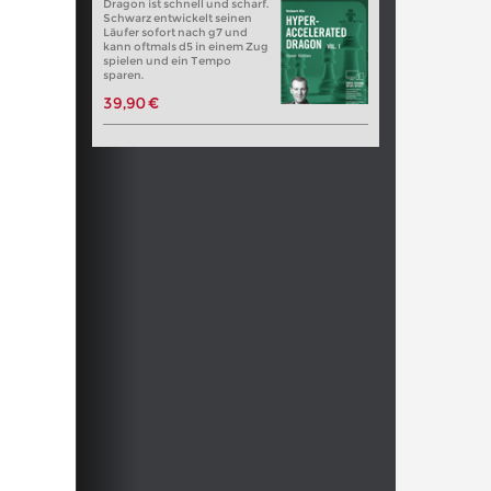
Dragon ist schnell und scharf.
Schwarz entwickelt seinen
Läufer sofort nach g7 und
kann oftmals d5 in einem Zug
spielen und ein Tempo
sparen.
39,90 €