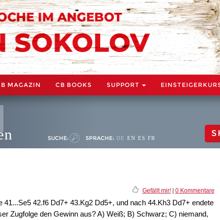
CB MAGAZIN
CB BOOKS
SUPPORT
EINSTEIGERKUR
en
S
SUCHE:
SPRACHE:
DE
EN
ES
FR
Gefällt mir!
|
0 Kommentare
gte 41...Se5 42.f6 Dd7+ 43.Kg2 Dd5+, und nach 44.Kh3 Dd7+ endete
ieser Zugfolge den Gewinn aus? A) Weiß; B) Schwarz; C) niemand,