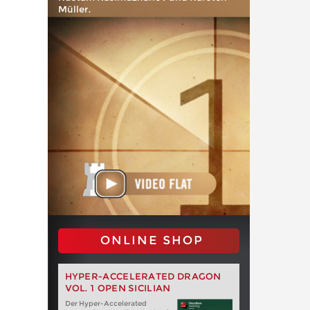
Müller.
ONLINE SHOP
HYPER-ACCELERATED DRAGON
VOL. 1 OPEN SICILIAN
Der Hyper-Accelerated