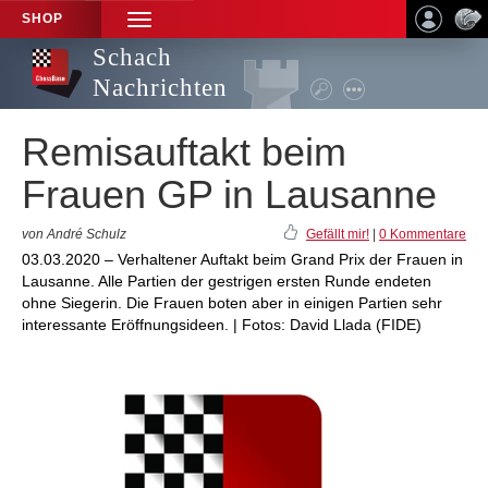
SHOP
TOGGLE
NAVIGATION
Schach
Nachrichten
Remisauftakt beim
Frauen GP in Lausanne
von André Schulz
Gefällt mir!
|
0 Kommentare
03.03.2020 – Verhaltener Auftakt beim Grand Prix der Frauen in
Lausanne. Alle Partien der gestrigen ersten Runde endeten
ohne Siegerin. Die Frauen boten aber in einigen Partien sehr
interessante Eröffnungsideen. | Fotos: David Llada (FIDE)