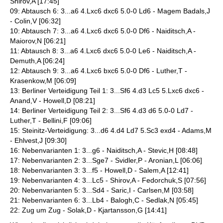
Shirov,A [17:45]
09: Abtausch 6: 3...a6 4.Lxc6 dxc6 5.0-0 Ld6 - Magem Badals,J
- Colin,V [06:32]
10: Abtausch 7: 3...a6 4.Lxc6 dxc6 5.0-0 Df6 - Naiditsch,A -
Maiorov,N [06:21]
11: Abtausch 8: 3...a6 4.Lxc6 dxc6 5.0-0 Le6 - Naiditsch,A -
Demuth,A [06:24]
12: Abtausch 9: 3...a6 4.Lxc6 bxc6 5.0-0 Df6 - Luther,T -
Krasenkow,M [06:09]
13: Berliner Verteidigung Teil 1: 3...Sf6 4.d3 Lc5 5.Lxc6 dxc6 -
Anand,V - Howell,D [08:21]
14: Berliner Verteidigung Teil 2: 3...Sf6 4.d3 d6 5.0-0 Ld7 -
Luther,T - Bellini,F [09:06]
15: Steinitz-Verteidigung: 3...d6 4.d4 Ld7 5.Sc3 exd4 - Adams,M
- Ehlvest,J [09:30]
16: Nebenvarianten 1: 3...g6 - Naiditsch,A - Stevic,H [08:48]
17: Nebenvarianten 2: 3...Sge7 - Svidler,P - Aronian,L [06:06]
18: Nebenvarianten 3: 3...f5 - Howell,D - Salem,A [12:41]
19: Nebenvarianten 4: 3...Lc5 - Shirov,A - Fedorchuk,S [07:56]
20: Nebenvarianten 5: 3...Sd4 - Saric,I - Carlsen,M [03:58]
21: Nebenvarianten 6: 3...Lb4 - Balogh,C - Sedlak,N [05:45]
22: Zug um Zug - Solak,D - Kjartansson,G [14:41]