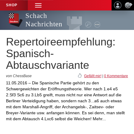
SHOP
TOGGLE
NAVIGATION
Schach
Nachrichten
Repertoireempfehlung:
Spanisch-
Abtauschvariante
von ChessBase
Gefällt mir!
|
0 Kommentare
11.05.2016 – Die Spanische Partie gehört zu den
Schwergewichten der Eröffnungstheorie. Wer nach 1.e4 e5
2.Sf3 Sc6 zu 3.Lb5 greift, muss nicht nur eine Antwort auf die
Berliner Verteidigung haben, sondern nach 3...a6 auch etwas
mit dem Marshall-Angriff, der Archangelsk-, Zaitsev- oder
Breyer-Variante usw. anfangen können. Es sei denn, man stellt
mit dem Abtausch 4.Lxc6 selbst die Weichen! Mehr...