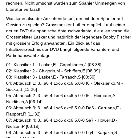
rechnen. Nicht umsonst wurden zum Spanier Unmengen von
Literatur verfasst!
Was kann also der Anziehende tun, um mit dem Spanier auf
Gewinn zu spielen? Grossmeister Luther empfiehlt auf seiner
neuen DVD die spanische Abtauschvariante, die allen voran die
Grossmeister Lasker und natürlich der legendäre Bobby Fischer
mit grossem Erfolg anwandten. Ein Blick auf das
Inhaltsverzeichnis der DVD bringt folgende Varianten- und
Partienauswahl zutage:
01: Klassiker 1 - Lasker,E - Capablanca,J [08:38]
02: Klassiker 2 - Chigorin,M - Schiffers,E [08:09]
03: Klassiker 3 - Lasker,E - Tarrasch,S [09:50]
04: Abtausch 1: 3...a6 4.Lxc6 dxc6 5.0-0 f6 - Oleksienko,M -
Socko,B [13:26]
05: Abtausch 2: 3...a6 4.Lxc6 dxc6 5.0-0 f6 - Heimann,A -
Naiditsch,A [06:14]
06: Abtausch 3: 3...a6 4.Lxc6 dxc6 5.0-0 Dd6 - Caruana,F -
Rapport,R [11:32]
07: Abtausch 4: 3...a6 4.Lxc6 dxc6 5.0-0 Se7 - Howell,D -
Nielsen,P [08:19]
08: Abtausch 5: 3...a6 4.Lxc6 dxc6 5.0-0 Lg4 - Karjakin,S -