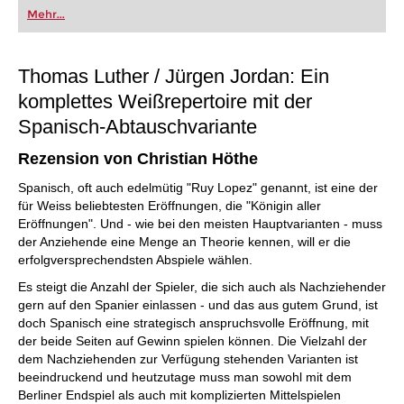
oder bereits auf Turnierniveau spielen: Mit
Mehr...
FRITZ trainieren Sie effizienter, intelligenter und
individueller als je zuvor.
Thomas Luther / Jürgen Jordan: Ein
komplettes Weißrepertoire mit der
Spanisch-Abtauschvariante
Rezension von Christian Höthe
Spanisch, oft auch edelmütig "Ruy Lopez" genannt, ist eine der
für Weiss beliebtesten Eröffnungen, die "Königin aller
Eröffnungen". Und - wie bei den meisten Hauptvarianten - muss
der Anziehende eine Menge an Theorie kennen, will er die
erfolgversprechendsten Abspiele wählen.
Es steigt die Anzahl der Spieler, die sich auch als Nachziehender
gern auf den Spanier einlassen - und das aus gutem Grund, ist
doch Spanisch eine strategisch anspruchsvolle Eröffnung, mit
der beide Seiten auf Gewinn spielen können. Die Vielzahl der
dem Nachziehenden zur Verfügung stehenden Varianten ist
beeindruckend und heutzutage muss man sowohl mit dem
Berliner Endspiel als auch mit komplizierten Mittelspielen