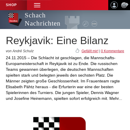
SHOP
TOGGLE
NAVIGATION
Schach
Nachrichten
Reykjavik: Eine Bilanz
von André Schulz
Gefällt mir!
|
0 Kommentare
24.11.2015 – Die Schlacht ist geschlagen, die Mannschafts-
Europameisterschaft in Reykjavik ist zu Ende. Die russischen
Teams gewannen überlegen, die deutschen Mannschaften
spielten stark und belegten jeweils den sechsten Platz. Die
Männer zeigten große Geschlossenheit. Im Frauenteam ragte
Elisabeth Pähtz heraus - die Erfurterin war eine der besten
Spielerinnen des Turniers. Die jungen Spieler, Dennis Wagner
und Josefine Heinemann, spielten sofort erfolgreich mit. Mehr...