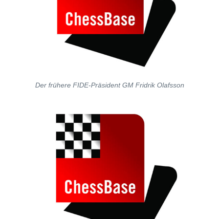
Der frühere FIDE-Präsident GM Fridrik Olafsson