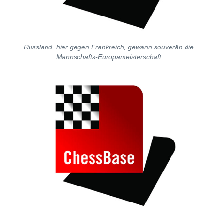
Russland, hier gegen Frankreich, gewann souverän die
Mannschafts-Europameisterschaft