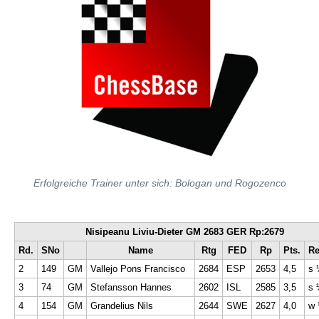
Erfolgreiche Trainer unter sich: Bologan und Rogozenco
Nisipeanu Liviu-Dieter
GM 2683 GER Rp:2679
Rd.
SNo
Name
Rtg
FED
Rp
Pts.
Re
2
149
GM
Vallejo Pons Francisco
2684
ESP
2653
4,5
s 
3
74
GM
Stefansson Hannes
2602
ISL
2585
3,5
s 
4
154
GM
Grandelius Nils
2644
SWE
2627
4,0
w