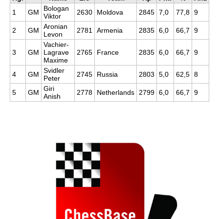
Bologan
1
GM
2630
Moldova
2845
7,0
77,8
9
Viktor
Aronian
2
GM
2781
Armenia
2835
6,0
66,7
9
Levon
Vachier-
3
GM
Lagrave
2765
France
2835
6,0
66,7
9
Maxime
Svidler
4
GM
2745
Russia
2803
5,0
62,5
8
Peter
Giri
5
GM
2778
Netherlands
2799
6,0
66,7
9
Anish