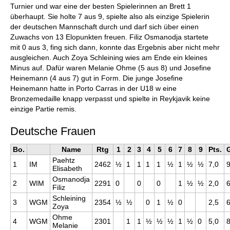
Turnier und war eine der besten Spielerinnen an Brett 1
überhaupt. Sie holte 7 aus 9, spielte also als einzige Spielerin
der deutschen Mannschaft durch und darf sich über einen
Zuwachs von 13 Elopunkten freuen. Filiz Osmanodja startete
mit 0 aus 3, fing sich dann, konnte das Ergebnis aber nicht mehr
ausgleichen. Auch Zoya Schleining wies am Ende ein kleines
Minus auf. Dafür waren Melanie Ohme (5 aus 8) und Josefine
Heinemann (4 aus 7) gut in Form. Die junge Josefine
Heinemann hatte in Porto Carras in der U18 w eine
Bronzemedaille knapp verpasst und spielte in Reykjavik keine
einzige Partie remis.
Deutsche Frauen
Bo.
Name
Rtg
1
2
3
4
5
6
7
8
9
Pts.
Paehtz
1
IM
2462
½
1
1
1
1
½
1
½
½
7,0
Elisabeth
Osmanodja
2
WIM
2291
0
0
0
1
½
½
2,0
Filiz
Schleining
3
WGM
2354
½
½
0
1
½
0
2,5
Zoya
Ohme
4
WGM
2301
1
1
½
½
½
1
½
0
5,0
Melanie