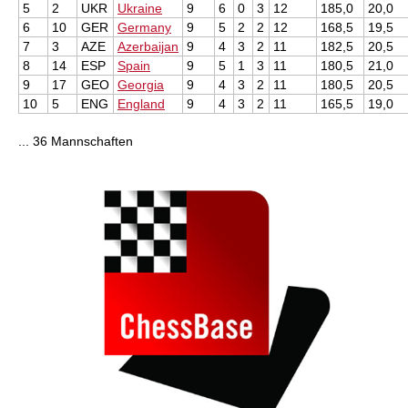
5
2
UKR
Ukraine
9
6
0
3
12
185,0
20,0
6
10
GER
Germany
9
5
2
2
12
168,5
19,5
7
3
AZE
Azerbaijan
9
4
3
2
11
182,5
20,5
8
14
ESP
Spain
9
5
1
3
11
180,5
21,0
9
17
GEO
Georgia
9
4
3
2
11
180,5
20,5
10
5
ENG
England
9
4
3
2
11
165,5
19,0
... 36 Mannschaften