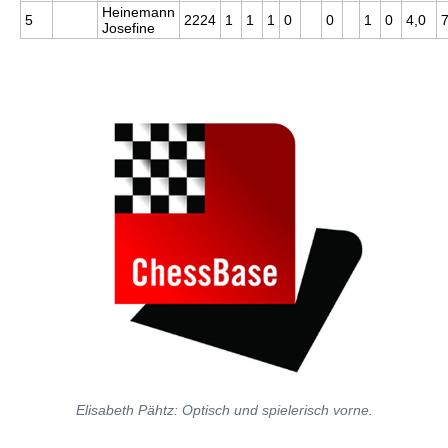
Heinemann
5
2224
1
1
1
0
0
1
0
4,0
Josefine
Elisabeth Pähtz: Optisch und spielerisch vorne.