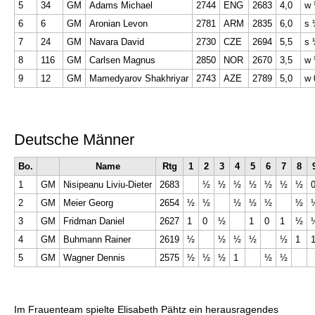
5
34
GM
Adams Michael
2744
ENG
2683
4,0
w
6
6
GM
Aronian Levon
2781
ARM
2835
6,0
s 
7
24
GM
Navara David
2730
CZE
2694
5,5
s 
8
116
GM
Carlsen Magnus
2850
NOR
2670
3,5
w
9
12
GM
Mamedyarov Shakhriyar
2743
AZE
2789
5,0
w 
Deutsche Männer
Bo.
Name
Rtg
1
2
3
4
5
6
7
8
1
GM
Nisipeanu Liviu-Dieter
2683
½
½
½
½
½
½
½
2
GM
Meier Georg
2654
½
½
½
½
½
½
3
GM
Fridman Daniel
2627
1
0
½
1
0
1
½
4
GM
Buhmann Rainer
2619
½
½
½
½
½
1
5
GM
Wagner Dennis
2575
½
½
½
1
½
½
Im Frauenteam spielte Elisabeth Pähtz ein herausragendes