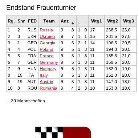
Endstand Frauenturnier
Rg.
Snr
FED
Team
Anz
Wtg1
Wtg2
Wtg3
+
=
-
1
2
RUS
Russia
9
8
1
0
17
268,5
26,0
2
3
UKR
Ukraine
9
7
1
1
15
281,5
27,5
3
1
GEO
Georgia
9
6
2
1
14
196,5
20,5
4
4
POL
Poland
9
5
1
3
11
194,0
20,5
5
5
FRA
France
9
5
1
3
11
185,5
21,0
6
7
GER
Germany
9
5
1
3
11
169,5
20,5
7
9
HUN
Hungary
9
5
1
3
11
162,0
19,0
8
15
ITA
Italy
9
5
1
3
11
152,0
20,0
9
19
AUT
Austria
9
5
1
3
11
147,0
18,0
10
8
ROU
Romania
9
4
2
3
10
153,0
18,0
... 30 Mannschaften