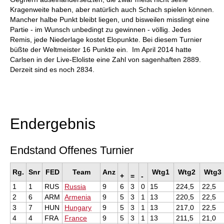
Kragenweite haben, aber natürlich auch Schach spielen können.
Mancher halbe Punkt bleibt liegen, und bisweilen misslingt eine
Partie - im Wunsch unbedingt zu gewinnen - völlig. Jedes
Remis, jede Niederlage kostet Elopunkte. Bei diesem Turnier
büßte der Weltmeister 16 Punkte ein. Im April 2014 hatte
Carlsen in der Live-Eloliste eine Zahl von sagenhaften 2889.
Derzeit sind es noch 2834.
Endergebnis
Endstand Offenes Turnier
Rg.
Snr
FED
Team
Anz
Wtg1
Wtg2
Wtg3
+
=
-
1
1
RUS
Russia
9
6
3
0
15
224,5
22,5
2
6
ARM
Armenia
9
5
3
1
13
220,5
22,5
3
7
HUN
Hungary
9
5
3
1
13
217,0
22,5
4
4
FRA
France
9
5
3
1
13
211,5
21,0