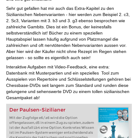
Sehr gut gefallen hat mir auch das Extra-Kapitel zu den
Sizilianischen Nebenvarianten - hier werden zum Beispiel 2. c3,
2. Sc3, Varianten mit 3. b3 und 3. g3 ebenso besprochen wie
zahlreiche Gambits. Dies ist ein Bonus, der keinesfalls
selbstverständlich ist! Bücher zu einem speziellen
Hauptabspiel lassen häufig aufgrund von Platzmangel die
zahlreichen und oft nervtötenden Nebenvarianten aussen vor.
Aber hier wird der Käufer nicht ohne Rezept im Regen stehen
gelassen - so sollte es eigentlich auch sein!
Interaktive Aufgaben mit Video-Feedback, eine extra:
Datenbank mit Musterpartien und ein spezielles Tool zum
Ausspielen von Repertoire und Schlüsselstellungen gehören bei
Chessbase-DVDs seit langem zum Standard und runden diese
gelungene und sehenswerte DVD zu einem tollen sizilianischen
Gesamtpaket ab!
Der Paulsen-Sizilianer
Mit der Zugfolge e6/a6 wird die Option
offengelassen, d5 in einem Zug zu spielen, zudem
ist der Ausfall Lb4 eine Option. Konkretes Wissen
ist im Paulsen-System weniger entscheidend als
die Kenntnis der taktischen und positionellen