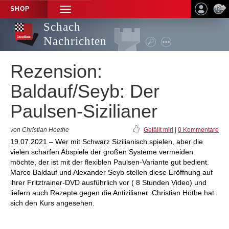
SHOP
TOGGLE
NAVIGATION
Schach
Nachrichten
Rezension:
Baldauf/Seyb: Der
Paulsen-Sizilianer
von Christian Hoethe
Gefällt mir!
|
0 Kommentare
19.07.2021 – Wer mit Schwarz Sizilianisch spielen, aber die
vielen scharfen Abspiele der großen Systeme vermeiden
möchte, der ist mit der flexiblen Paulsen-Variante gut bedient.
Marco Baldauf und Alexander Seyb stellen diese Eröffnung auf
ihrer Fritztrainer-DVD ausführlich vor ( 8 Stunden Video) und
liefern auch Rezepte gegen die Antizilianer. Christian Höthe hat
sich den Kurs angesehen.