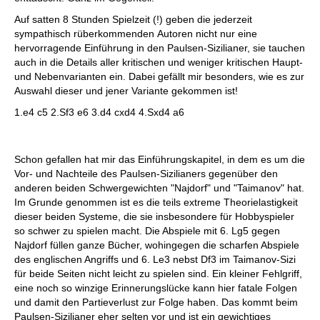
Auf satten 8 Stunden Spielzeit (!) geben die jederzeit
sympathisch rüberkommenden Autoren nicht nur eine
hervorragende Einführung in den Paulsen-Sizilianer, sie tauchen
auch in die Details aller kritischen und weniger kritischen Haupt-
und Nebenvarianten ein. Dabei gefällt mir besonders, wie es zur
Auswahl dieser und jener Variante gekommen ist!
1.e4 c5 2.Sf3 e6 3.d4 cxd4 4.Sxd4 a6
Schon gefallen hat mir das Einführungskapitel, in dem es um die
Vor- und Nachteile des Paulsen-Sizilianers gegenüber den
anderen beiden Schwergewichten "Najdorf" und "Taimanov" hat.
Im Grunde genommen ist es die teils extreme Theorielastigkeit
dieser beiden Systeme, die sie insbesondere für Hobbyspieler
so schwer zu spielen macht. Die Abspiele mit 6. Lg5 gegen
Najdorf füllen ganze Bücher, wohingegen die scharfen Abspiele
des englischen Angriffs und 6. Le3 nebst Df3 im Taimanov-Sizi
für beide Seiten nicht leicht zu spielen sind. Ein kleiner Fehlgriff,
eine noch so winzige Erinnerungslücke kann hier fatale Folgen
und damit den Partieverlust zur Folge haben. Das kommt beim
Paulsen-Sizilianer eher selten vor und ist ein gewichtiges