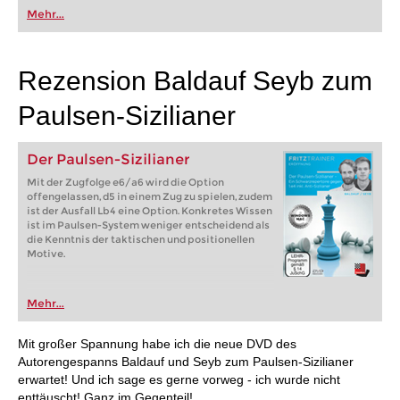
oder bereits auf Turnierniveau spielen: Mit
Mehr...
FRITZ trainieren Sie effizienter, intelligenter und
individueller als je zuvor.
Rezension Baldauf Seyb zum
Paulsen-Sizilianer
Der Paulsen-Sizilianer
Mit der Zugfolge e6/a6 wird die Option
offengelassen, d5 in einem Zug zu spielen, zudem
ist der Ausfall Lb4 eine Option. Konkretes Wissen
ist im Paulsen-System weniger entscheidend als
die Kenntnis der taktischen und positionellen
Motive.
Mehr...
Mit großer Spannung habe ich die neue DVD des
Autorengespanns Baldauf und Seyb zum Paulsen-Sizilianer
erwartet! Und ich sage es gerne vorweg - ich wurde nicht
enttäuscht! Ganz im Gegenteil!