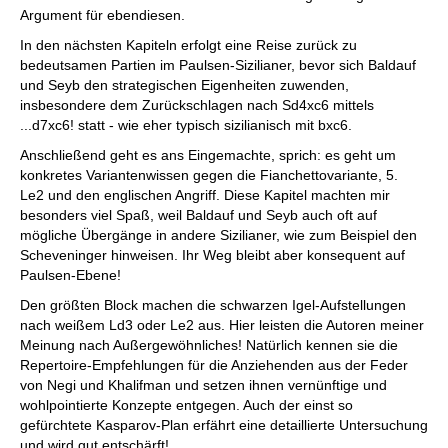
Argument für ebendiesen.
In den nächsten Kapiteln erfolgt eine Reise zurück zu
bedeutsamen Partien im Paulsen-Sizilianer, bevor sich Baldauf
und Seyb den strategischen Eigenheiten zuwenden,
insbesondere dem Zurückschlagen nach Sd4xc6 mittels
...d7xc6! statt - wie eher typisch sizilianisch mit bxc6.
Anschließend geht es ans Eingemachte, sprich: es geht um
konkretes Variantenwissen gegen die Fianchettovariante, 5.
Le2 und den englischen Angriff. Diese Kapitel machten mir
besonders viel Spaß, weil Baldauf und Seyb auch oft auf
mögliche Übergänge in andere Sizilianer, wie zum Beispiel den
Scheveninger hinweisen. Ihr Weg bleibt aber konsequent auf
Paulsen-Ebene!
Den größten Block machen die schwarzen Igel-Aufstellungen
nach weißem Ld3 oder Le2 aus. Hier leisten die Autoren meiner
Meinung nach Außergewöhnliches! Natürlich kennen sie die
Repertoire-Empfehlungen für die Anziehenden aus der Feder
von Negi und Khalifman und setzen ihnen vernünftige und
wohlpointierte Konzepte entgegen. Auch der einst so
gefürchtete Kasparov-Plan erfährt eine detaillierte Untersuchung
und wird gut entschärft!