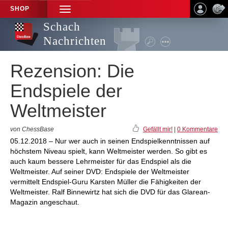
SHOP
TOGGLE
NAVIGATION
Schach
Nachrichten
Rezension: Die
Endspiele der
Weltmeister
von ChessBase
Gefällt mir!
|
0 Kommentare
05.12.2018 – Nur wer auch in seinen Endspielkenntnissen auf
höchstem Niveau spielt, kann Weltmeister werden. So gibt es
auch kaum bessere Lehrmeister für das Endspiel als die
Weltmeister. Auf seiner DVD: Endspiele der Weltmeister
vermittelt Endspiel-Guru Karsten Müller die Fähigkeiten der
Weltmeister. Ralf Binnewirtz hat sich die DVD für das Glarean-
Magazin angeschaut.