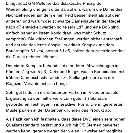
bringt nutzt GM Pelletier das didaktische Prinzip der
Wiederholung und geht öfter darauf ein, warum die Dame des
Nachziehenden auf dem einen Feld besser steht als auf dem
anderen und warum der schwarze Damenläufer in der Regel
nach d7 entwickelt werden sollte (ein Ld7 und eine Dd6 sind
einfach näher an ihrem König dran, was mehr Schutz
verspricht). Die kritischen Stellungen werden sicher entschärft
und gerade das letzte Abspiel im dritten Komplex mit dem
Bauernopfer 6.Lxc4, anstatt 6.Lg5, sollten dem Nachziehenden
die Furcht nehmen können.
Der vierte Komplex behandelt die anderen Abweichungen im
Fünften Zug wie 5.g3, Da4+ und 5.Lg5, was in Kombination mit
frühen Damenschachs wieder zu Stellungsbildern aus der
Ragozin- Variante mit sich bringt.
Sehr gut finde ich die erläuterten Partien im Videoformat als
Ergänzung zu den mittlerweile zum guten (!) Standard
gewordenen Testfragen in interaktiver Form. Die mitgelieferten
Musterpartien in der Datenbank runden das Produkt ab.
Als
Fazit
kann ich festhalten, dass diese DVD einen sehr hohen
Qualitätsstandard besitzt und auch mit 5/5 Sternen bewertet
werden kann, gerade wegen der vielen Hinweise auf mögliche