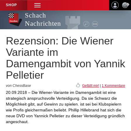
SHOP
TOGGLE
NAVIGATION
Schach
Nachrichten
Rezension: Die Wiener
Variante im
Damengambit von Yannik
Pelletier
von ChessBase
Gefällt mir!
|
1 Kommentare
20.09.2018 – Die Wiener-Variante im Damengambit ist eine
strategisch anspruchsvolle Verteidigung. Da sie Schwarz die
Möglichkeit gibt, auf Gewinn zu spielen. ist sei bei Klubspielern
wie Profis gleichermaßen beliebt. Phillip Hillebrand hat sich die
neue DVD von Yannick Pelletier zu dieser Verteidigung gründlich
angeschaut.