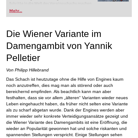
Schritte in die Welt des Vereinsschachs machen
oder bereits auf Turnierniveau spielen: Mit
Mehr...
FRITZ trainieren Sie effizienter, intelligenter und
individueller als je zuvor.
Die Wiener Variante im
Damengambit von Yannik
Pelletier
Von Philipp Hillebrand
Das Schach ist heutzutage ohne die Hilfe von Engines kaum
noch anzutreffen, dies mag man als störend oder auch
bereichernd empfinden. Als beachtlich kann man aber
festhalten, dass sie vor allem „älteren“ Varianten wieder neues
Leben eingehaucht haben, da früher nicht selten eine Variante
als zu scharf abgetan wurde. Dank der Engines werden aber
immer wieder sehr konkrete Verteidigungsansätze gezeigt und
die Wiener Variante des Damengambits ist eine Eröffnung, die
wieder an Popularität gewonnen hat und solche riskanten und
spannenden Stellungen verspricht. Einige Stellungen sehen