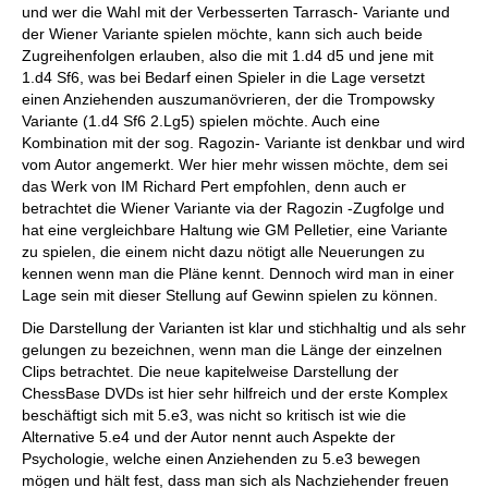
und wer die Wahl mit der Verbesserten Tarrasch- Variante und
der Wiener Variante spielen möchte, kann sich auch beide
Zugreihenfolgen erlauben, also die mit 1.d4 d5 und jene mit
1.d4 Sf6, was bei Bedarf einen Spieler in die Lage versetzt
einen Anziehenden auszumanövrieren, der die Trompowsky
Variante (1.d4 Sf6 2.Lg5) spielen möchte. Auch eine
Kombination mit der sog. Ragozin- Variante ist denkbar und wird
vom Autor angemerkt. Wer hier mehr wissen möchte, dem sei
das Werk von IM Richard Pert empfohlen, denn auch er
betrachtet die Wiener Variante via der Ragozin -Zugfolge und
hat eine vergleichbare Haltung wie GM Pelletier, eine Variante
zu spielen, die einem nicht dazu nötigt alle Neuerungen zu
kennen wenn man die Pläne kennt. Dennoch wird man in einer
Lage sein mit dieser Stellung auf Gewinn spielen zu können.
Die Darstellung der Varianten ist klar und stichhaltig und als sehr
gelungen zu bezeichnen, wenn man die Länge der einzelnen
Clips betrachtet. Die neue kapitelweise Darstellung der
ChessBase DVDs ist hier sehr hilfreich und der erste Komplex
beschäftigt sich mit 5.e3, was nicht so kritisch ist wie die
Alternative 5.e4 und der Autor nennt auch Aspekte der
Psychologie, welche einen Anziehenden zu 5.e3 bewegen
mögen und hält fest, dass man sich als Nachziehender freuen