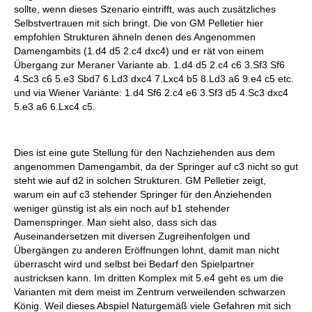
sollte, wenn dieses Szenario eintrifft, was auch zusätzliches
Selbstvertrauen mit sich bringt. Die von GM Pelletier hier
empfohlen Strukturen ähneln denen des Angenommen
Damengambits (1.d4 d5 2.c4 dxc4) und er rät von einem
Übergang zur Meraner Variante ab. 1.d4 d5 2.c4 c6 3.Sf3 Sf6
4.Sc3 c6 5.e3 Sbd7 6.Ld3 dxc4 7.Lxc4 b5 8.Ld3 a6 9.e4 c5 etc.
und via Wiener Variante: 1.d4 Sf6 2.c4 e6 3.Sf3 d5 4.Sc3 dxc4
5.e3 a6 6.Lxc4 c5.
Dies ist eine gute Stellung für den Nachziehenden aus dem
angenommen Damengambit, da der Springer auf c3 nicht so gut
steht wie auf d2 in solchen Strukturen. GM Pelletier zeigt,
warum ein auf c3 stehender Springer für den Anziehenden
weniger günstig ist als ein noch auf b1 stehender
Damenspringer. Man sieht also, dass sich das
Auseinandersetzen mit diversen Zugreihenfolgen und
Übergängen zu anderen Eröffnungen lohnt, damit man nicht
überrascht wird und selbst bei Bedarf den Spielpartner
austricksen kann. Im dritten Komplex mit 5.e4 geht es um die
Varianten mit dem meist im Zentrum verweilenden schwarzen
König. Weil dieses Abspiel Naturgemäß viele Gefahren mit sich