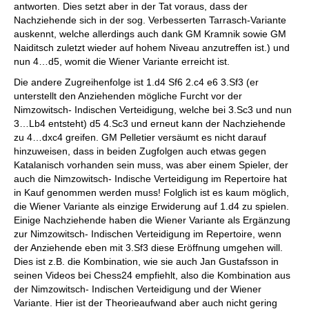
antworten. Dies setzt aber in der Tat voraus, dass der
Nachziehende sich in der sog. Verbesserten Tarrasch-Variante
auskennt, welche allerdings auch dank GM Kramnik sowie GM
Naiditsch zuletzt wieder auf hohem Niveau anzutreffen ist.) und
nun 4…d5, womit die Wiener Variante erreicht ist.
Die andere Zugreihenfolge ist 1.d4 Sf6 2.c4 e6 3.Sf3 (er
unterstellt den Anziehenden mögliche Furcht vor der
Nimzowitsch- Indischen Verteidigung, welche bei 3.Sc3 und nun
3…Lb4 entsteht) d5 4.Sc3 und erneut kann der Nachziehende
zu 4…dxc4 greifen. GM Pelletier versäumt es nicht darauf
hinzuweisen, dass in beiden Zugfolgen auch etwas gegen
Katalanisch vorhanden sein muss, was aber einem Spieler, der
auch die Nimzowitsch- Indische Verteidigung im Repertoire hat
in Kauf genommen werden muss! Folglich ist es kaum möglich,
die Wiener Variante als einzige Erwiderung auf 1.d4 zu spielen.
Einige Nachziehende haben die Wiener Variante als Ergänzung
zur Nimzowitsch- Indischen Verteidigung im Repertoire, wenn
der Anziehende eben mit 3.Sf3 diese Eröffnung umgehen will.
Dies ist z.B. die Kombination, wie sie auch Jan Gustafsson in
seinen Videos bei Chess24 empfiehlt, also die Kombination aus
der Nimzowitsch- Indischen Verteidigung und der Wiener
Variante. Hier ist der Theorieaufwand aber auch nicht gering