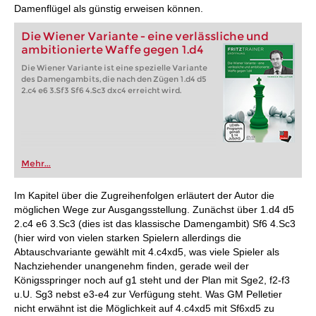
Damenflügel als günstig erweisen können.
Die Wiener Variante - eine verlässliche und
ambitionierte Waffe gegen 1.d4
Die Wiener Variante ist eine spezielle Variante
des Damengambits, die nach den Zügen 1.d4 d5
2.c4 e6 3.Sf3 Sf6 4.Sc3 dxc4 erreicht wird.
Mehr...
Im Kapitel über die Zugreihenfolgen erläutert der Autor die
möglichen Wege zur Ausgangsstellung. Zunächst über 1.d4 d5
2.c4 e6 3.Sc3 (dies ist das klassische Damengambit) Sf6 4.Sc3
(hier wird von vielen starken Spielern allerdings die
Abtauschvariante gewählt mit 4.c4xd5, was viele Spieler als
Nachziehender unangenehm finden, gerade weil der
Königsspringer noch auf g1 steht und der Plan mit Sge2, f2-f3
u.U. Sg3 nebst e3-e4 zur Verfügung steht. Was GM Pelletier
nicht erwähnt ist die Möglichkeit auf 4.c4xd5 mit Sf6xd5 zu