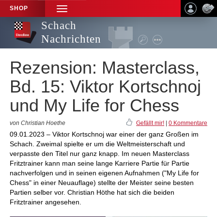
SHOP
TOGGLE
NAVIGATION
Schach
Nachrichten
Rezension: Masterclass,
Bd. 15: Viktor Kortschnoj
und My Life for Chess
von Christian Hoethe
Gefällt mir!
|
0 Kommentare
09.01.2023 – Viktor Kortschnoj war einer der ganz Großen im
Schach. Zweimal spielte er um die Weltmeisterschaft und
verpasste den Titel nur ganz knapp. Im neuen Masterclass
Fritztrainer kann man seine lange Karriere Partie für Partie
nachverfolgen und in seinen eigenen Aufnahmen ("My Life for
Chess" in einer Neuauflage) stellte der Meister seine besten
Partien selber vor. Christian Höthe hat sich die beiden
Fritztrainer angesehen.