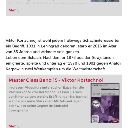
Schritte in die Welt des Vereinsschachs machen
oder bereits auf Turnierniveau spielen: Mit
Mehr...
FRITZ trainieren Sie effizienter, intelligenter und
individueller als je zuvor.
Viktor Kortschnoj ist wohl jedem halbwegs Schachinteressierten
ein Begriff. 1931 in Leningrad geboren, starb er 2016 im Alter
von 85 Jahren und widmete sein ganzes
Leben dem Schach. Nachdem er 1976 aus der Sowjetunion
emigrierte, spielte und unterlag er 1978 und 1981 gegen Anatoli
Karpow in zwei Wettkämpfen um die Weltmeisterschaft.
Master Class Band 15 - Viktor Kortschnoi
In diesem Videokurs untersuchen Experten die
Partien von Viktor Kortschnoi. Lassen Sie sich
von ihnen zeigen, welche Eröffnungen Kortschnoi
wählte, wo seine Stärken im Mittelspiel lagen
oder wie er seine Gegner im Endspiel
überspielte.
Mehr...