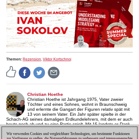
Themen:
Rezension
,
Viktor Kortschnoj
Christian Hoethe
Christian Hoethe ist Jahrgang 1975, Vater zweier
Töchter und eines Sohnes, wohnt in Braunschweig
und erlernte die Gangart der Figuren relativ spät mit
13 von seinem Vater. Ein Jahr später spielte in der
Schach-AG seines damaligen Erdkundelehrers, mit dem er auch
heute noch ab und zu eine Partie spielt. Mit 15 landete er Dank
seines Mathe-Nachhilfelehrers (!) endlich in einem Verein. Er
brachte es zu seinen besten Zeiten auf eine Elo-Zahl von 2247
Wir verwenden Cookies und vergleichbare Technologien, um bestimmte Funktionen
zur Verfügung zu stellen, die Nutzererfahrungen zu verbessern und interessengerechte
und spielt für den SC Wolfsburg.