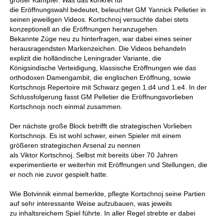
großer Kämpfer. Was das konkret für
die Eröffnungswahl bedeutet, beleuchtet GM Yannick Pelletier in
seinen jeweiligen Videos. Kortschnoj versuchte dabei stets
konzeptionell an die Eröffnungen heranzugehen.
Bekannte Züge neu zu hinterfragen, war dabei eines seiner
herausragendsten Markenzeichen. Die Videos behandeln
explizit die holländische Leningrader Variante, die
Königsindische Verteidigung, klassische Eröffnungen wie das
orthodoxen Damengambit, die englischen Eröffnung, sowie
Kortschnojs Repertoire mit Schwarz gegen 1.d4 und 1.e4. In der
Schlussfolgerung fasst GM Pelletier die Eröffnungsvorlieben
Kortschnojs noch einmal zusammen.
Der nächste große Block betrifft die strategischen Vorlieben
Kortschnojs. Es ist wohl schwer, einen Spieler mit einem
größeren strategischen Arsenal zu nennen
als Viktor Kortschnoj. Selbst mit bereits über 70 Jahren
experimentierte er weiterhin mit Eröffnungen und Stellungen, die
er noch nie zuvor gespielt hatte.
Wie Botvinnik einmal bemerkte, pflegte Kortschnoj seine Partien
auf sehr interessante Weise aufzubauen, was jeweils
zu inhaltsreichem Spiel führte. In aller Regel strebte er dabei