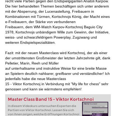
recht viele Partien gegen den Endspielgiganten Anatoli Karpow.
Die hier behandelten Themen beschäftigen sich unter anderem
mit der Absperrung, der Lucenastellung, Freibauern in
Kombinationen mit Türmen, Kortschnojs König, der Macht eines
e-Freibauern, der Stärke von verbundenen
Freibauern, dem WM-Match Karpov-Kortschnoj Baguio City
1978, Kortschnojs unbändigem Wille zum Gewinn, der Initiative,
weiss- und schwarzfeldrigem Powerplay, Zugzwang und
weiteren Endspielspezialitäten.
Fazit: mit der neuen Masterclass wird Kortschnoj, der als einer
der umstrittensten Großmeister der letzten Jahrzehnte gilt, dank
Pelletier, Marin, Reeh und Müller
auf unterhaltsame und instruktive Weise für eine breite Masse
an Spielern deutlich nahbarer, greifbarer und verständlicher! Ich
jedenfalls habe die neue Masterclass
15 - Viktor Kortschnoj in Verbindung mit "My life for chess" sehr
genossen und kann sie wärmstens empfehlen!
Master Class Band 15 - Viktor Kortschnoi
In diesem Videokurs untersuchen Experten die
Partien von Viktor Kortschnoi. Lassen Sie sich
von ihnen zeigen, welche Eröffnungen Kortschnoi