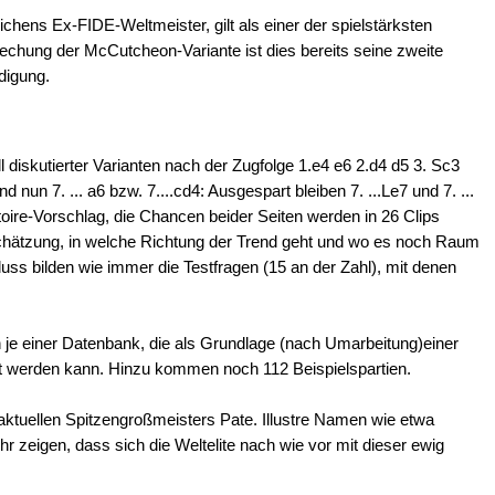
ens Ex-FIDE-Weltmeister, gilt als einer der spielstärksten
echung der McCutcheon-Variante ist dies bereits seine zweite
digung.
ll diskutierter Varianten nach der Zugfolge 1.e4 e6 2.d4 d5 3. Sc3
nd nun 7. ... a6 bzw. 7....cd4: Ausgespart bleiben 7. ...Le7 und 7. ...
oire-Vorschlag, die Chancen beider Seiten werden in 26 Clips
nschätzung, in welche Richtung der Trend geht und wo es noch Raum
uss bilden wie immer die Testfragen (15 an der Zahl), mit denen
in je einer Datenbank, die als Grundlage (nach Umarbeitung)einer
t werden kann. Hinzu kommen noch 112 Beispielspartien.
 aktuellen Spitzengroßmeisters Pate. Illustre Namen wie etwa
 zeigen, dass sich die Weltelite nach wie vor mit dieser ewig