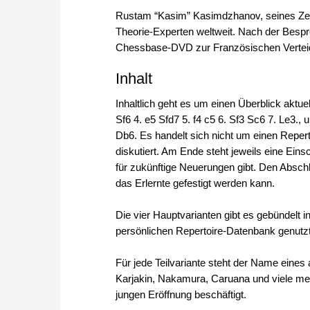
Rustam “Kasim” Kasimdzhanov, seines Zeich
Theorie-Experten weltweit. Nach der Bespr
Chessbase-DVD zur Französischen Vertei
Inhalt
Inhaltlich geht es um einen Überblick aktue
Sf6 4. e5 Sfd7 5. f4 c5 6. Sf3 Sc6 7. Le3., u
Db6. Es handelt sich nicht um einen Repert
diskutiert. Am Ende steht jeweils eine Ei
für zukünftige Neuerungen gibt. Den Abschl
das Erlernte gefestigt werden kann.
Die vier Hauptvarianten gibt es gebündelt 
persönlichen Repertoire-Datenbank genutz
Für jede Teilvariante steht der Name eines
Karjakin, Nakamura, Caruana und viele mehr
jungen Eröffnung beschäftigt.