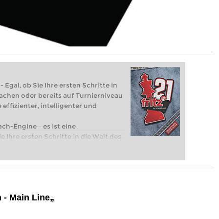
 Egal, ob Sie Ihre ersten Schritte in
achen oder bereits auf Turnierniveau
 effizienter, intelligenter und
ach-Engine – es ist eine
e Ihre ersten Schritte in die Welt des
eits auf Turnierniveau spielen: Mit
 intelligenter und individueller als je
 - Main Line„