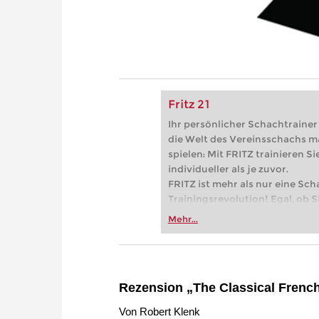
Fritz 21
Ihr persönlicher Schachtrainer -
die Welt des Vereinsschachs m
spielen: Mit FRITZ trainieren Sie
individueller als je zuvor.
FRITZ ist mehr als nur eine Sch
Trainingsrevolution! Egal, ob Si
Vereinsschachs machen oder ber
Mehr...
FRITZ trainieren Sie effizienter,
zuvor.
Rezension „The Classical French
Von Robert Klenk