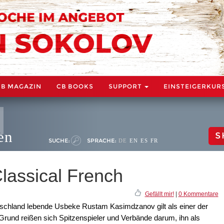
CB MAGAZIN
CB BOOKS
SUPPORT
EINSTEIGERKUR
en
S
SUCHE:
SPRACHE:
DE
EN
ES
FR
lassical French
Gefällt mir!
|
0 Kommentare
utschland lebende Usbeke Rustam Kasimdzanov gilt als einer der
rund reißen sich Spitzenspieler und Verbände darum, ihn als