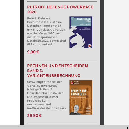
PETROFF DEFENCE POWERBASE
2026
Petroff Defence
Powerbase 2026 ist eine
Datenbank und enthält
6475 hochklassige Partien
aus der Mega 2026 bzw.
der Correspondence
Database 2026, davon sind
682 kommentiert.
9,90 €
RECHNEN UND ENTSCHEIDEN
BAND 3:
VARIANTENBERECHNUNG
Schwierigkeiten bei der
Vorteilsverwertung?
Häufige Zeitnot?
Unerklärliche Einsteller?
Die Ursache all dieser
Probleme kann
unsauberes und
ineffizientes Rechnen sein.
39,90 €