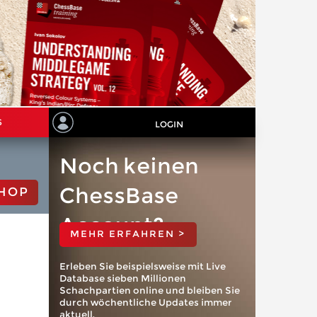
S
LOGIN
Noch keinen
ChessBase
HOP
Account?
MEHR ERFAHREN >
Erleben Sie beispielsweise mit Live
Database sieben Millionen
Schachpartien online und bleiben Sie
durch wöchentliche Updates immer
aktuell.