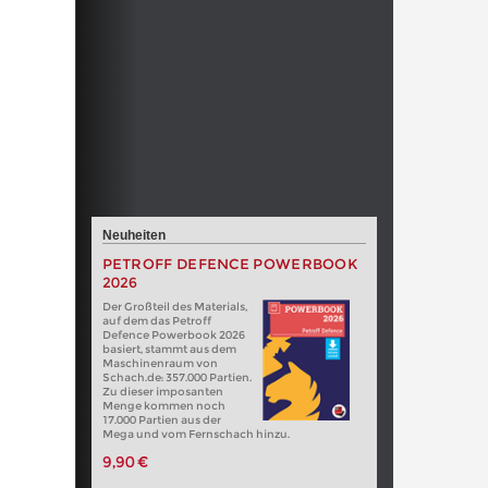
Neuheiten
PETROFF DEFENCE POWERBOOK
2026
Der Großteil des Materials,
auf dem das Petroff
Defence Powerbook 2026
basiert, stammt aus dem
Maschinenraum von
Schach.de: 357.000 Partien.
Zu dieser imposanten
Menge kommen noch
17.000 Partien aus der
Mega und vom Fernschach hinzu.
9,90 €