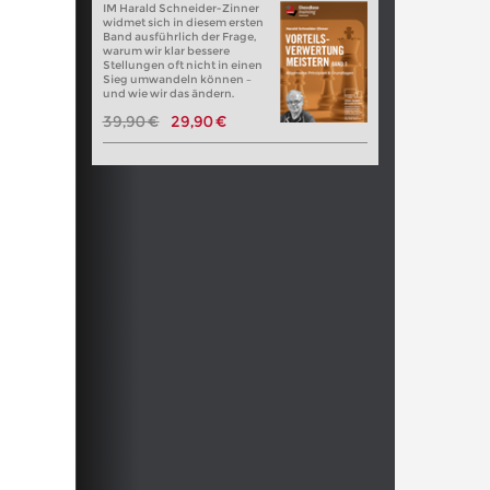
IM Harald Schneider-Zinner
widmet sich in diesem ersten
Band ausführlich der Frage,
warum wir klar bessere
Stellungen oft nicht in einen
Sieg umwandeln können –
und wie wir das ändern.
39,90 €
29,90 €