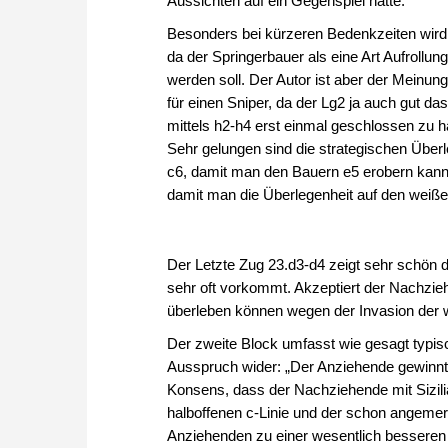
Aussichten auf ein Gegenspiel hätte.
Besonders bei kürzeren Bedenkzeiten wird 
da der Springerbauer als eine Art Aufrollu
werden soll. Der Autor ist aber der Meinung
für einen Sniper, da der Lg2 ja auch gut das
mittels h2-h4 erst einmal geschlossen zu 
Sehr gelungen sind die strategischen Überl
c6, damit man den Bauern e5 erobern kann,
damit man die Überlegenheit auf den weiße
Der Letzte Zug 23.d3-d4 zeigt sehr schön 
sehr oft vorkommt. Akzeptiert der Nachzieh
überleben können wegen der Invasion der
Der zweite Block umfasst wie gesagt typisc
Ausspruch wider: „Der Anziehende gewinnt d
Konsens, dass der Nachziehende mit Sizilian
halboffenen c-Linie und der schon angeme
Anziehenden zu einer wesentlich besseren