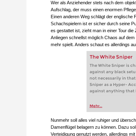
Wer als Anziehender stets nach dem objekt
Aufschlag, der muss einen enormen Pflege
Einen anderen Weg schlägt der englische 
Schachspielern ist er sicher durch seine P
es gestattet ist, zieht man in einer Tour 
Anliegen schnellst möglich Chaos auf dem B
mehr spielt. Anders schaut es allerdings au
The White Sniper
The White Sniper is c
against any black setu
not necessarily in tha
Sniper as a Hyper- Acc
against anything that 
Mehr...
Nunmehr soll alles viel ruhiger und überscha
Damenflügel belagern zu können. Dazu solle
Verteidigung genutzt werden, allerdings mi