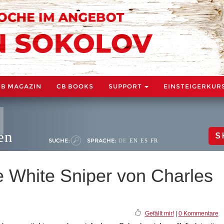
CB MAGAZIN
CB BOOKS
SUPPORT
EINSTEIGERKUR
en
S
SUCHE:
SPRACHE:
DE
EN
ES
FR
 White Sniper von Charles
Gefällt mir!
|
0 Kommentare