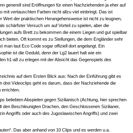
nn generell sind Eröffnungen für einen Nachziehenden ja eher auf
it vertauschten Farben nicht allzu viel einbringt. Das ist
der Wert der praktischen Herangehensweise ist nicht zu leugnen,
als schärfster Versuch um auf Vorteil zu spielen, aber die
tellungen aufs Brett zu bekommen die einem Liegen und gut spielbar
ch bieten. Oft kommt es zu Stellungen, die dem Engländer sehr
t man laut Eco Code sogar offiziell dort angelangt. Ein
phie ist die Geduld, denn der Lg2 lauert halt wie ein
alen h1-a8 zu erlegen mit der Absicht das Gegenspiels des
eichnis auf dem Ersten Blick aus: Nach der Einführung gibt es
In drei Videoclips geht es darum, dass der Nachziehende die
 errichten.
lips beliebten Abspielen gegen Sizilianisch (Achtung, hier sprechen
lt den Beschleunigten Drachen, den Geschlossenen Sizilianer,
in Angriffs oder auch des Jugoslawischen Angriffs) und zwei
bauten“. Das aber anhand von 10 Clips und es werden u.a.