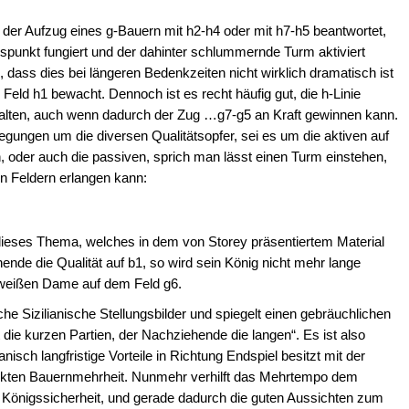
der Aufzug eines g-Bauern mit h2-h4 oder mit h7-h5 beantwortet,
ngspunkt fungiert und der dahinter schlummernde Turm aktiviert
, dass dies bei längeren Bedenkzeiten nicht wirklich dramatisch ist
 Feld h1 bewacht. Dennoch ist es recht häufig gut, die h-Linie
halten, auch wenn dadurch der Zug …g7-g5 an Kraft gewinnen kann.
egungen um die diversen Qualitätsopfer, sei es um die aktiven auf
 oder auch die passiven, sprich man lässt einen Turm einstehen,
n Feldern erlangen kann:
dieses Thema, welches in dem von Storey präsentiertem Material
ende die Qualität auf b1, so wird sein König nicht mehr lange
 weißen Dame auf dem Feld g6.
he Sizilianische Stellungsbilder und spiegelt einen gebräuchlichen
ie kurzen Partien, der Nachziehende die langen“. Es ist also
isch langfristige Vorteile in Richtung Endspiel besitzt mit der
rkten Bauernmehrheit. Nunmehr verhilft das Mehrtempo dem
 Königssicherheit, und gerade dadurch die guten Aussichten zum