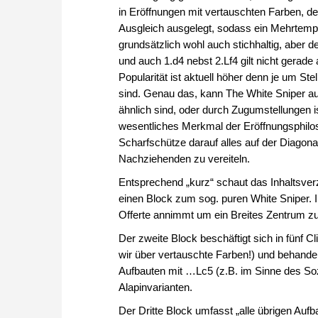
in Eröffnungen mit vertauschten Farben, de
Ausgleich ausgelegt, sodass ein Mehrtempo m
grundsätzlich wohl auch stichhaltig, aber 
und auch 1.d4 nebst 2.Lf4 gilt nicht gerade 
Popularität ist aktuell höher denn je um S
sind. Genau das, kann The White Sniper au
ähnlich sind, oder durch Zugumstellungen is
wesentliches Merkmal der Eröffnungsphiloso
Scharfschütze darauf alles auf der Diagon
Nachziehenden zu vereiteln.
Entsprechend „kurz“ schaut das Inhaltsverz
einen Block zum sog. puren White Sniper. 
Offerte annimmt um ein Breites Zentrum zu
Der zweite Block beschäftigt sich in fünf C
wir über vertauschte Farben!) und behande
Aufbauten mit …Lc5 (z.B. im Sinne des Soz
Alapinvarianten.
Der Dritte Block umfasst „alle übrigen Auf