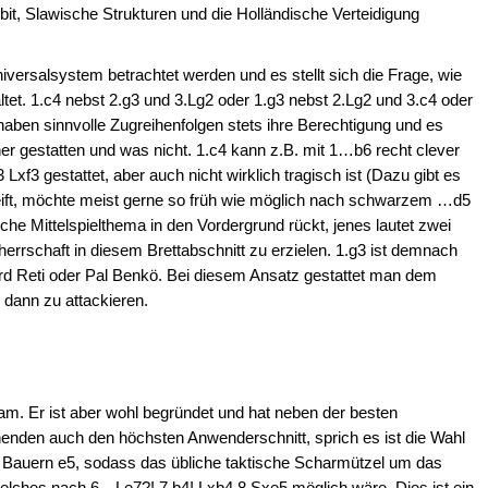
t, Slawische Strukturen und die Holländische Verteidigung
iversalsystem betrachtet werden und es stellt sich die Frage, wie
tet. 1.c4 nebst 2.g3 und 3.Lg2 oder 1.g3 nebst 2.Lg2 und 3.c4 oder
haben sinnvolle Zugreihenfolgen stets ihre Berechtigung und es
 gestatten und was nicht. 1.c4 kann z.B. mit 1…b6 recht clever
xf3 gestattet, aber auch nicht wirklich tragisch ist (Dazu gibt es
eift, möchte meist gerne so früh wie möglich nach schwarzem …d5
sche Mittelspielthema in den Vordergrund rückt, jenes lautet zwei
errschaft in diesem Brettabschnitt zu erzielen. 1.g3 ist demnach
d Reti oder Pal Benkö. Bei diesem Ansatz gestattet man dem
dann zu attackieren.
am. Er ist aber wohl begründet und hat neben der besten
nden auch den höchsten Anwenderschnitt, sprich es ist die Wahl
n Bauern e5, sodass das übliche taktische Scharmützel um das
, welches nach 6…Le7?! 7.b4! Lxb4 8.Sxe5 möglich wäre. Dies ist ein