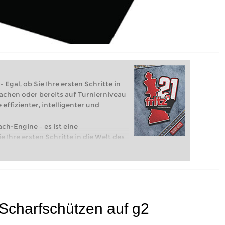
 Egal, ob Sie Ihre ersten Schritte in
achen oder bereits auf Turnierniveau
 effizienter, intelligenter und
ach-Engine – es ist eine
e Ihre ersten Schritte in die Welt des
eits auf Turnierniveau spielen: Mit
 intelligenter und individueller als je
 Scharfschützen auf g2