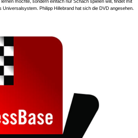
lernen möchte, sondern einfach nur Schach spielen will, findet mit
s Universalsystem. Philipp Hillebrand hat sich die DVD angesehen.