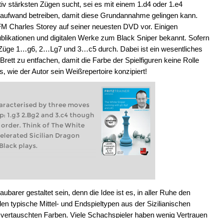
iv stärksten Zügen sucht, sei es mit einem 1.d4 oder 1.e4
aufwand betreiben, damit diese Grundannahme gelingen kann.
FM Charles Storey auf seiner neuesten DVD vor. Einigen
ublikationen und digitalen Werke zum Black Sniper bekannt. Sofern
die Züge 1…g6, 2…Lg7 und 3…c5 durch. Dabei ist ein wesentliches
rett zu entfachen, damit die Farbe der Spielfiguren keine Rolle
s, wie der Autor sein Weißrepertoire konzipiert!
haracterised by three moves
p: 1.g3 2.Bg2 and 3.c4 though
t order. Think of The White
elerated Sicilian Dragon
Black plays.
ubarer gestaltet sein, denn die Idee ist es, in aller Ruhe den
n typische Mittel- und Endspieltypen aus der Sizilianischen
t vertauschten Farben. Viele Schachspieler haben wenig Vertrauen