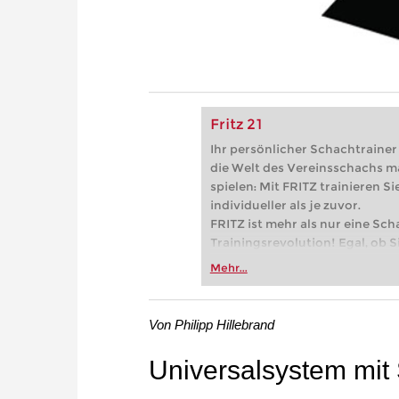
Fritz 21
Ihr persönlicher Schachtrainer -
die Welt des Vereinsschachs m
spielen: Mit FRITZ trainieren Sie
individueller als je zuvor.
FRITZ ist mehr als nur eine Sch
Trainingsrevolution! Egal, ob Si
Vereinsschachs machen oder ber
Mehr...
FRITZ trainieren Sie effizienter,
zuvor.
Von Philipp Hillebrand
Universalsystem mit