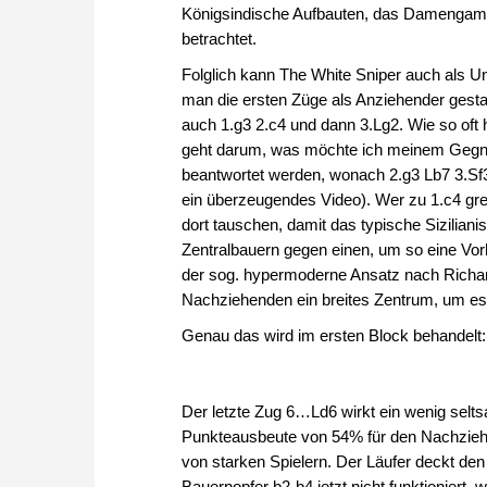
Königsindische Aufbauten, das Damengambi
betrachtet.
Folglich kann The White Sniper auch als Un
man die ersten Züge als Anziehender gestal
auch 1.g3 2.c4 und dann 3.Lg2. Wie so oft 
geht darum, was möchte ich meinem Gegner
beantwortet werden, wonach 2.g3 Lb7 3.Sf3 L
ein überzeugendes Video). Wer zu 1.c4 gr
dort tauschen, damit das typische Siziliani
Zentralbauern gegen einen, um so eine Vorh
der sog. hypermoderne Ansatz nach Richar
Nachziehenden ein breites Zentrum, um es 
Genau das wird im ersten Block behandelt:
Der letzte Zug 6…Ld6 wirkt ein wenig selts
Punkteausbeute von 54% für den Nachziehe
von starken Spielern. Der Läufer deckt de
Bauernopfer b2-b4 jetzt nicht funktioniert