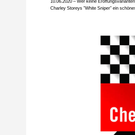
10.06.2020 – Wer keine Eröffungsvarianten 
Charley Storeys "White Sniper" ein schöne