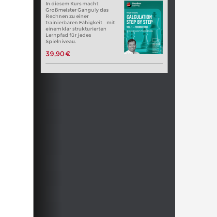
In diesem Kurs macht
Großmeister Ganguly das
Rechnen zu einer
trainierbaren Fähigkeit – mit
einem klar strukturierten
Lernpfad für jedes
Spielniveau.
39,90 €